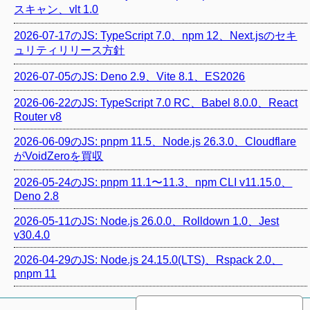
スキャン、vlt 1.0
2026-07-17のJS: TypeScript 7.0、npm 12、Next.jsのセキ
ュリティリリース方針
2026-07-05のJS: Deno 2.9、Vite 8.1、ES2026
2026-06-22のJS: TypeScript 7.0 RC、Babel 8.0.0、React
Router v8
2026-06-09のJS: pnpm 11.5、Node.js 26.3.0、Cloudflare
がVoidZeroを買収
2026-05-24のJS: pnpm 11.1〜11.3、npm CLI v11.15.0、
Deno 2.8
2026-05-11のJS: Node.js 26.0.0、Rolldown 1.0、Jest
v30.4.0
2026-04-29のJS: Node.js 24.15.0(LTS)、Rspack 2.0、
pnpm 11