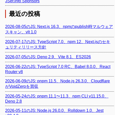
JSer.info Sponsors
最近の投稿
2026-08-05のJS: Next.js 16.3、npmのpublish時マルウェア
スキャン、vlt 1.0
2026-07-17のJS: TypeScript 7.0、npm 12、Next.jsのセキ
ュリティリリース方針
2026-07-05のJS: Deno 2.9、Vite 8.1、ES2026
2026-06-22のJS: TypeScript 7.0 RC、Babel 8.0.0、React
Router v8
2026-06-09のJS: pnpm 11.5、Node.js 26.3.0、Cloudflare
がVoidZeroを買収
2026-05-24のJS: pnpm 11.1〜11.3、npm CLI v11.15.0、
Deno 2.8
2026-05-11のJS: Node.js 26.0.0、Rolldown 1.0、Jest