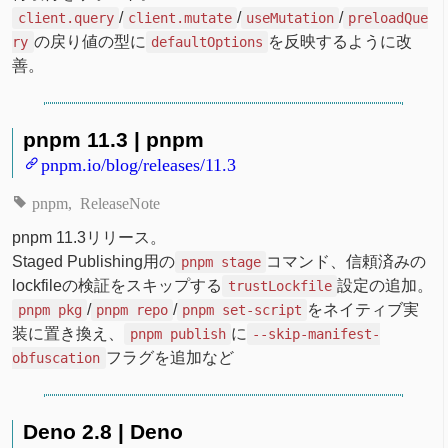
/
/
/
client.query
client.mutate
useMutation
preloadQue
の戻り値の型に
を反映するように改
ry
defaultOptions
善。
pnpm 11.3 | pnpm
pnpm.io/blog/releases/11.3
pnpm
ReleaseNote
pnpm 11.3リリース。
Staged Publishing用の
コマンド、信頼済みの
pnpm stage
lockfileの検証をスキップする
設定の追加。
trustLockfile
/
/
をネイティブ実
pnpm pkg
pnpm repo
pnpm set-script
装に置き換え、
に
pnpm publish
--skip-manifest-
フラグを追加など
obfuscation
Deno 2.8 | Deno