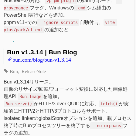
Nushellへの対応、
のyarnサポート、
vp pm plugin
--
フラグ、Windowsの
シム経由の
provenance
.cmd
PowerShell実行などを追加。
pnpm v11+での
自動付与、
--ignore-scripts
vite-
の追加など
plus/pack/client
Bun v1.3.14 | Bun Blog
bun.com/blog/bun-v1.3.14
Bun
ReleaseNote
Bun v1.3.14リリース。
画像のリサイズ/回転/フォーマット変換に対応した画像処
理API
を追加。
Bun.Image
がHTTP/3 over QUICに対応、
が実
Bun.serve()
fetch()
験的にHTTP/2とHTTP/3プロトコルをサポート。
isolated linkerのglobalStoreオプションを追加、親プロセス
終了時にBunプロセスツリーを終了する
フ
--no-orphans
ラグの追加。