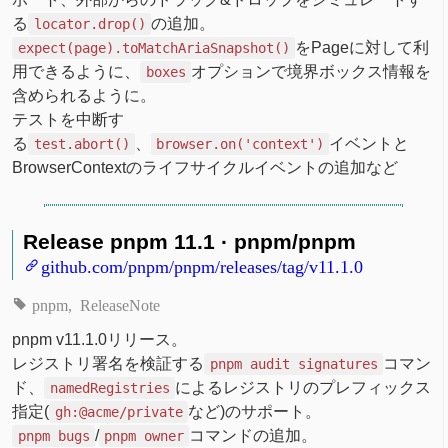
る
の追加。
locator.drop()
をPageに対して利
expect(page).toMatchAriaSnapshot()
用できるように、
オプションで境界ボックス情報を
boxes
含められるように。
テストを中断す
る
、
イベントと
test.abort()
browser.on('context')
BrowserContextのライフサイクルイベントの追加など
Release pnpm 11.1 · pnpm/pnpm
github.com/pnpm/pnpm/releases/tag/v11.1.0
pnpm
ReleaseNote
pnpm v11.1.0リリース。
レジストリ署名を検証する
コマン
pnpm audit signatures
ド、
によるレジストリのプレフィックス
namedRegistries
指定(
など)のサポート。
gh:@acme/private
/
コマンドの追加。
pnpm bugs
pnpm owner