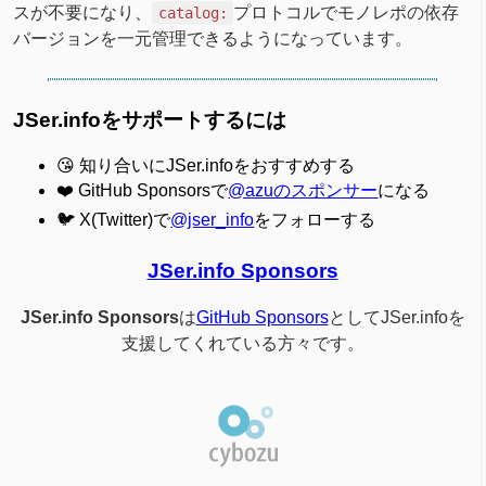
スが不要になり、
プロトコルでモノレポの依存
catalog:
バージョンを一元管理できるようになっています。
JSer.infoをサポートするには
😘 知り合いにJSer.infoをおすすめする
❤️ GitHub Sponsorsで
@azuのスポンサー
になる
🐦 X(Twitter)で
@jser_info
をフォローする
JSer.info Sponsors
JSer.info Sponsors
は
GitHub Sponsors
としてJSer.infoを
支援してくれている方々です。