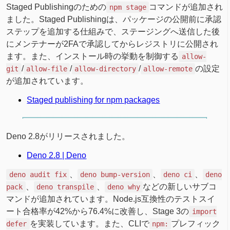
Staged Publishingのための
コマンドが追加され
npm stage
ました。Staged Publishingは、パッケージの公開前に承認
ステップを追加する仕組みで、ステージングへ送信した後
にメンテナーが2FAで承認してからレジストリに公開され
ます。また、インストール時の挙動を制御する
allow-
/
/
/
の設定
git
allow-file
allow-directory
allow-remote
が追加されています。
Staged publishing for npm packages
Deno 2.8がリリースされました。
Deno 2.8 | Deno
、
、
、
deno audit fix
deno bump-version
deno ci
deno
、
、
などの新しいサブコ
pack
deno transpile
deno why
マンドが追加されています。Node.js互換性のテストスイ
ート合格率が42%から76.4%に改善し、Stage 3の
import
を実装しています。また、CLIで
プレフィック
defer
npm: