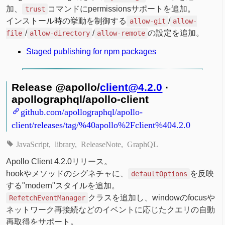
加、
コマンドにpermissionsサポートを追加。
trust
インストール時の挙動を制御する
/
allow-git
allow-
/
/
の設定を追加。
file
allow-directory
allow-remote
Staged publishing for npm packages
Release @apollo/
client@4.2.0
·
apollographql/apollo-client
github.com/apollographql/apollo-
client/releases/tag/%40apollo%2Fclient%404.2.0
JavaScript
library
ReleaseNote
GraphQL
Apollo Client 4.2.0リリース。
hookやメソッドのシグネチャに、
を反映
defaultOptions
する"modern"スタイルを追加。
クラスを追加し、windowのfocusや
RefetchEventManager
ネットワーク再接続などのイベントに応じたクエリの自動
再取得をサポート。