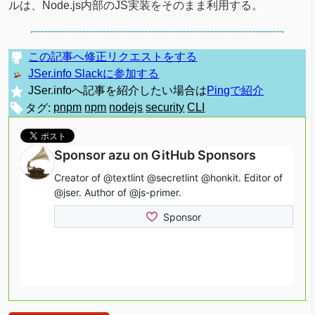
ルは、Node.js内部のJS実装をそのまま利用する。
この記事へ修正リクエストをする
JSer.info Slackに参加する
JSer.infoへ記事を紹介したい場合は
Pingで紹介
タグ:
pnpm
npm
nodejs
security
CLI