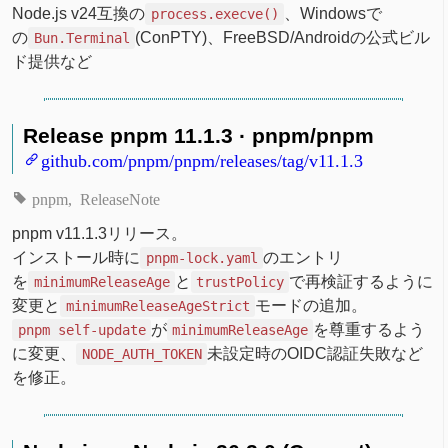
Node.js v24互換の
、Windowsで
process.execve()
の
(ConPTY)、FreeBSD/Androidの公式ビル
Bun.Terminal
ド提供など
Release pnpm 11.1.3 · pnpm/pnpm
github.com/pnpm/pnpm/releases/tag/v11.1.3
pnpm
ReleaseNote
pnpm v11.1.3リリース。
インストール時に
のエントリ
pnpm-lock.yaml
を
と
で再検証するように
minimumReleaseAge
trustPolicy
変更と
モードの追加。
minimumReleaseAgeStrict
が
を尊重するよう
pnpm self-update
minimumReleaseAge
に変更、
未設定時のOIDC認証失敗など
NODE_AUTH_TOKEN
を修正。