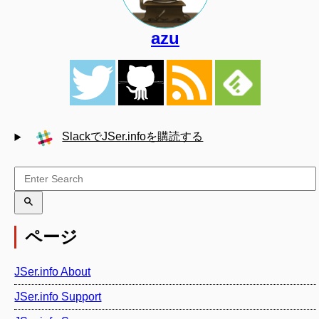
azu
SlackでJSer.infoを購読する
ページ
JSer.info About
JSer.info Support