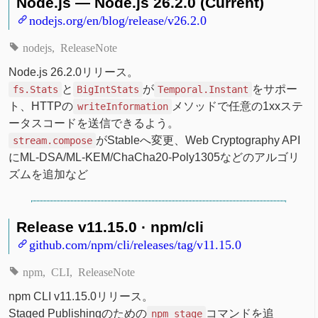
Node.js — Node.js 26.2.0 (Current)
nodejs.org/en/blog/release/v26.2.0
nodejs
ReleaseNote
Node.js 26.2.0リリース。
と
が
をサポー
fs.Stats
BigIntStats
Temporal.Instant
ト、HTTPの
メソッドで任意の1xxステ
writeInformation
ータスコードを送信できるよう。
がStableへ変更、Web Cryptography API
stream.compose
にML-DSA/ML-KEM/ChaCha20-Poly1305などのアルゴリ
ズムを追加など
Release v11.15.0 · npm/cli
github.com/npm/cli/releases/tag/v11.15.0
npm
CLI
ReleaseNote
npm CLI v11.15.0リリース。
Staged Publishingのための
コマンドを追
npm stage