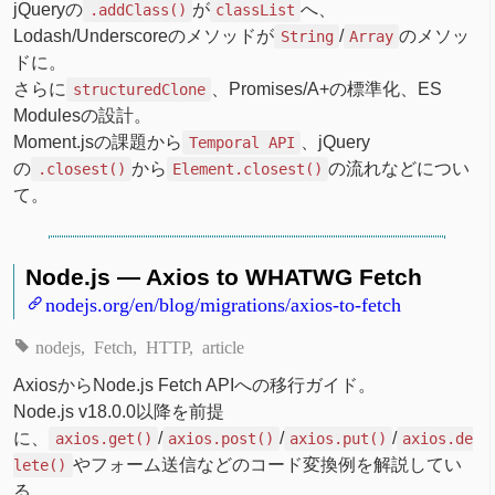
jQueryの
が
へ、
.addClass()
classList
Lodash/Underscoreのメソッドが
/
のメソッ
String
Array
ドに。
さらに
、Promises/A+の標準化、ES
structuredClone
Modulesの設計。
Moment.jsの課題から
、jQuery
Temporal API
の
から
の流れなどについ
.closest()
Element.closest()
て。
Node.js — Axios to WHATWG Fetch
nodejs.org/en/blog/migrations/axios-to-fetch
nodejs
Fetch
HTTP
article
AxiosからNode.js Fetch APIへの移行ガイド。
Node.js v18.0.0以降を前提
に、
/
/
/
axios.get()
axios.post()
axios.put()
axios.de
やフォーム送信などのコード変換例を解説してい
lete()
る。