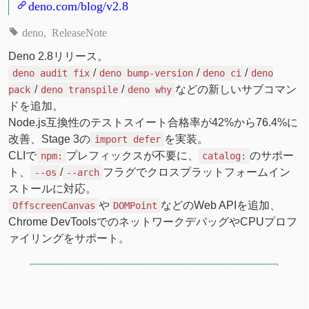
deno.com/blog/v2.8
deno
ReleaseNote
Deno 2.8リリース。
/
/
/
deno audit fix
deno bump-version
deno ci
deno
/
/
などの新しいサブコマン
pack
deno transpile
deno why
ドを追加。
Node.js互換性のテストスイート合格率が42%から76.4%に
改善、Stage 3の
を実装。
import defer
CLIで
プレフィックスが不要に、
のサポー
npm:
catalog:
ト、
/
フラグでクロスプラットフォームイン
--os
--arch
ストールに対応。
や
などのWeb APIを追加、
OffscreenCanvas
DOMPoint
Chrome DevToolsでのネットワークデバッグやCPUプロフ
ァイリングをサポート。