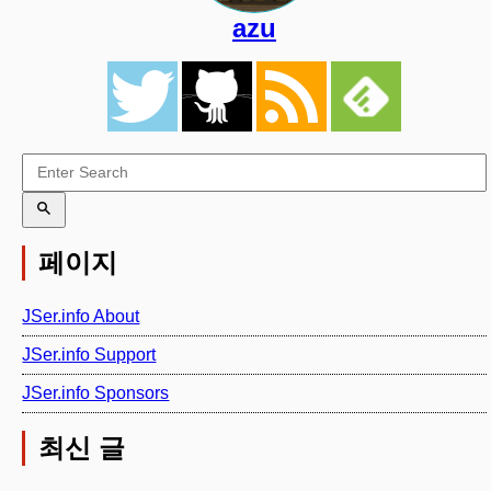
azu
페이지
JSer.info About
JSer.info Support
JSer.info Sponsors
최신 글