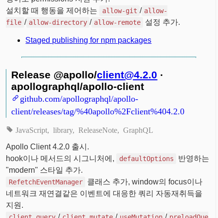
설치할 때 행동을 제어하는
/
allow-git
allow-
/
/
설정 추가.
file
allow-directory
allow-remote
Staged publishing for npm packages
Release @apollo/
client@4.2.0
·
apollographql/apollo-client
github.com/apollographql/apollo-
client/releases/tag/%40apollo%2Fclient%404.2.0
JavaScript
library
ReleaseNote
GraphQL
Apollo Client 4.2.0 출시.
hook이나 메서드의 시그니처에,
반영하는
defaultOptions
"modern" 스타일 추가.
클래스 추가, window의 focus이나
RefetchEventManager
네트워크 재연결같은 이벤트에 대응한 쿼리 자동재취득을
지원.
/
/
/
client.query
client.mutate
useMutation
preloadQue