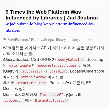
9 Times the Web Platform Was
Influenced by Libraries | Jad Joubran
jadjoubran.io/blog/web-platform-influenced-by-
libraries
WebPlatformAPI
JavaScript
library
history
article
Web 플랫폼 네이티브 API가 라이브러리에 받은 영향 9가지
사례 소개하는 글.
jQuery/Sizzle의 CSS 셀렉터가
, Bootstrap
querySelector
의
이
/
속성.
data-toggle
popovertarget
command
jQuery의
가
, Lodash/Underscore
.addClass()
classList
메서드가
/
메서드로.
String
Array
추가로
, Promises/A+ 표준화, ES
structuredClone
Modules 설계.
Moment.js 과제에서
, jQuery의
Temporal API
에서
.
.closest()
Element.closest()