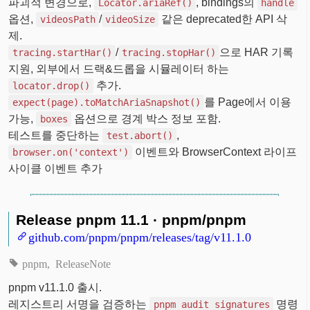
파괴적 변경으로,
, bindings의
Locator.ariaRef()
handle
옵션,
/
같은 deprecated한 API 삭
videosPath
videoSize
제.
/
으로 HAR 기록
tracing.startHar()
tracing.stopHar()
지원, 외부에서 드랙&드롭을 시뮬레이터 하는
추가.
locator.drop()
를 Page에서 이용
expect(page).toMatchAriaSnapshot()
가능,
옵션으로 경계 박스 정보 포함.
boxes
테스트를 중단하는
,
test.abort()
이벤트와 BrowserContext 라이프
browser.on('context')
사이클 이벤트 추가
Release pnpm 11.1 · pnpm/pnpm
github.com/pnpm/pnpm/releases/tag/v11.1.0
pnpm
ReleaseNote
pnpm v11.1.0 출시.
레지스트리 서명을 검증하는
명령
pnpm audit signatures