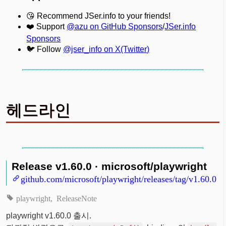
😘 Recommend JSer.info to your friends!
❤️ Support
@azu on GitHub Sponsors
/
JSer.info
Sponsors
🐦 Follow
@jser_info on X(Twitter)
헤드라인
Release v1.60.0 · microsoft/playwright
github.com/microsoft/playwright/releases/tag/v1.60.0
playwright
ReleaseNote
playwright v1.60.0 출시.