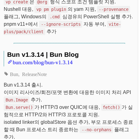
은
형식 스코프 조건 템플릿 지원.
vp create
@org
Nushell 대응,
의 yarn 지원,
vp pm plugin
--provenance
플래그, Windows의
심경유의 PowerShell 실행 추가.
.cmd
pnpm v11+에서
자동 부여,
--ignore-scripts
vite-
추가
plus/pack/client
Bun v1.3.14 | Bun Blog
bun.com/blog/bun-v1.3.14
Bun
ReleaseNote
Bun v1.3.14 출시.
이미지 리사이즈/회전/포맷 변환에 대응한 이미지 처리 API
추가.
Bun.Image
가 HTTP/3 over QUIC에 대응,
가 실
Bun.serve()
fetch()
험적으로 HTTP/2와 HTTP/3 프로토콜 지원.
isolated linker의 globalStore 옵션 추가, 부모 프로세스 종료
할 때 Bun 프로세스 트리 종료하는
플래그
--no-orphans
추가.