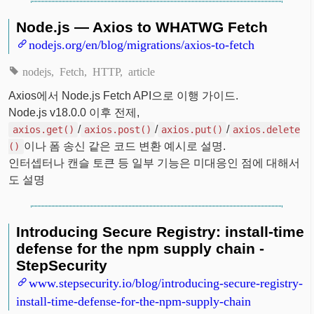
Node.js — Axios to WHATWG Fetch
nodejs.org/en/blog/migrations/axios-to-fetch
nodejs
Fetch
HTTP
article
Axios에서 Node.js Fetch API으로 이행 가이드.
Node.js v18.0.0 이후 전제,
/
/
/
axios.get()
axios.post()
axios.put()
axios.delete
이나 폼 송신 같은 코드 변환 예시로 설명.
()
인터셉터나 캔슬 토큰 등 일부 기능은 미대응인 점에 대해서
도 설명
Introducing Secure Registry: install-time
defense for the npm supply chain -
StepSecurity
www.stepsecurity.io/blog/introducing-secure-registry-
install-time-defense-for-the-npm-supply-chain