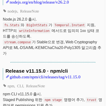
nodejs.org/en/blog/release/v26.2.0
nodejs
ReleaseNote
Node.js 26.2.0 출시.
와
가
지원,
fs.Stats
BigIntStats
Temporal.Instant
HTTP의
메서드로 임의의 1xx 상태 코
writeInformation
드를 송신하도록.
가 Stable으로 변경, Web Cryptography
stream.compose
API로 ML-DSA/ML-KEM/ChaCha20-Poly1305 알고리즘 추
가
Release v11.15.0 · npm/cli
github.com/npm/cli/releases/tag/v11.15.0
npm
CLI
ReleaseNote
npm CLI v11.15.0 출시.
Staged Publishing 위한
명령어 추가,
명
npm stage
trust
령어로 permissions 지원 추가.