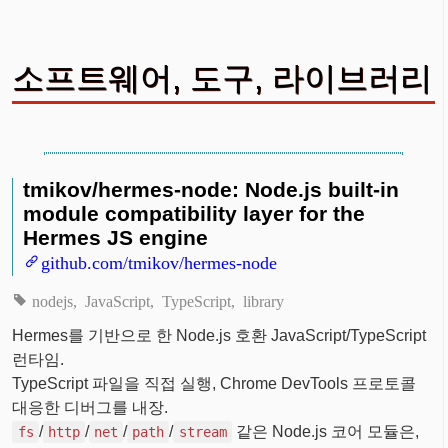
소프트웨어, 도구, 라이브러리
tmikov/hermes-node: Node.js built-in
module compatibility layer for the
Hermes JS engine
github.com/tmikov/hermes-node
nodejs
JavaScript
TypeScript
library
Hermes를 기반으로 한 Node.js 호환 JavaScript/TypeScript
런타임.
TypeScript 파일을 직접 실행, Chrome DevTools 프로토콜
대응한 디버그를 내장.
/
/
/
/
같은 Node.js 코어 모듈은,
fs
http
net
path
stream