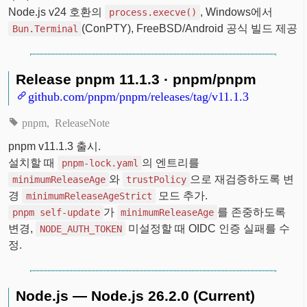
Node.js v24 호환의
, Windows에서
process.execve()
(ConPTY), FreeBSD/Android 공식 빌드 제공
Bun.Terminal
Release pnpm 11.1.3 · pnpm/pnpm
github.com/pnpm/pnpm/releases/tag/v11.1.3
pnpm
ReleaseNote
pnpm v11.1.3 출시.
설치할 때
의 엔트리를
pnpm-lock.yaml
와
으로 재검증하도록 변
minimumReleaseAge
trustPolicy
경
모드 추가.
minimumReleaseAgeStrict
가
를 존중하도록
pnpm self-update
minimumReleaseAge
변경,
미설정할 때 OIDC 인증 실패를 수
NODE_AUTH_TOKEN
정.
Node.js — Node.js 26.2.0 (Current)