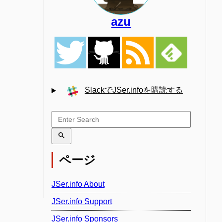
azu
SlackでJSer.infoを購読する
ページ
JSer.info About
JSer.info Support
JSer.info Sponsors