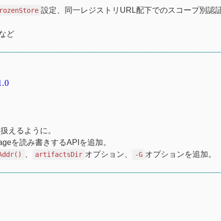
設定、同一レジストリURL配下でのスコープ別認
rozenStore
るなど
1.0
eyを扱えるように。
orageを読み書きするAPIを追加。
、
オプション、
オプションを追加。
Addr()
artifactsDir
-G