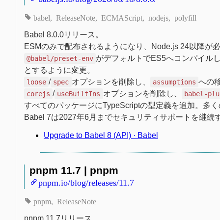
babel
ReleaseNote
ECMAScript
nodejs
polyfill
Babel 8.0.0リリース。
ESMのみで配布されるようになり、Node.js 24以
がデフォルトでES5へコンパイルしなく
@babel/preset-env
とするように変更。
/
オプションを削除し、
への
loose
spec
assumptions
/
オプションを削除し、
corejs
useBuiltIns
babel-plu
すべてのパッケージにTypeScriptの型定義を追加。多
Babel 7は2027年6月までセキュリティサポートを継続
Upgrade to Babel 8 (API) · Babel
pnpm 11.7 | pnpm
pnpm.io/blog/releases/11.7
pnpm
ReleaseNote
pnpm 11.7リリース。