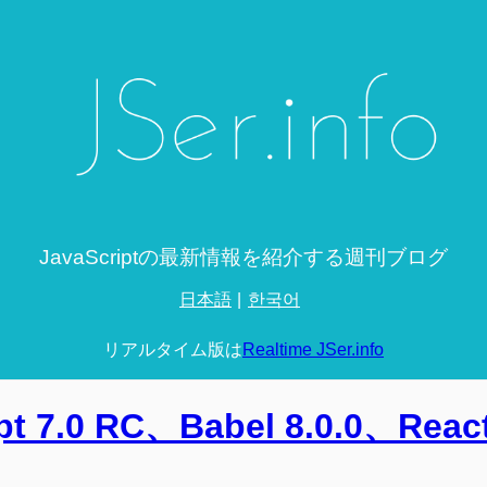
JavaScriptの最新情報を紹介する週刊ブログ
日本語
한국어
リアルタイム版は
Realtime JSer.info
pt 7.0 RC、Babel 8.0.0、Reac