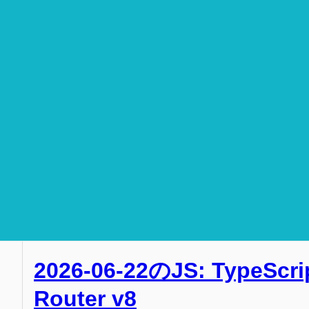
2026-06-22のJS: TypeScri
Router v8