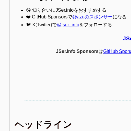
😘 知り合いにJSer.infoをおすすめする
❤️ GitHub Sponsorsで
@azuのスポンサー
になる
🐦 X(Twitter)で
@jser_info
をフォローする
JS
JSer.info Sponsors
は
GitHub Spon
ヘッドライン