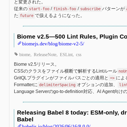
と変更された。
従来の
/
/
パターンが
start-foo
finish-foo
subscribe
た
で扱えるようになった。
future
Biome v2.5—500 Lint Rules, Plugin Cod
biomejs.dev/blog/biome-v2-5/
biome
ReleaseNote
ESLint
css
Biome v2.5リリース。
CSSのクラスをファイル横断で解析するLintルール
noU
GritQLプラグインがファイルパスごとの適用と
によ
=>
Formatterに
オプションの追加、
delimiterSpacing
lin
Language Serverのgo-to-definition対応、AI Agent向け
Releasing Babel 8 today: ESM-only, dr
Babel
babeljs.io/blog/2026/06/16/8.0.0/