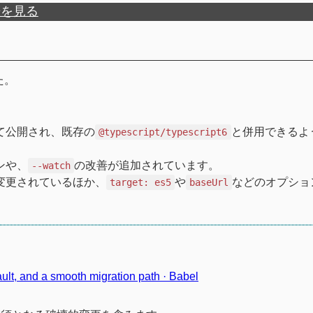
歴を見る
した。
て公開され、既存の
と併用できるよ
@typescript/typescript6
ンや、
の改善が追加されています。
--watch
変更されているほか、
や
などのオプショ
target: es5
baseUrl
lt, and a smooth migration path · Babel