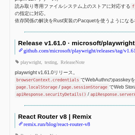
読み取り専用ファイルシステム上のストアに対応する
f
の指定に対応。
依存関係の解決をRust実装のPacquetを使うようにな
Release v1.61.0 · microsoft/playwright
github.com/microsoft/playwright/releases/tag/v1.6
playwright
testing
ReleaseNote
playwright v1.61.0リリース。
でWebAuthnのpassk
browserContext.credentials
/
でWeb St
page.localStorage
page.sessionStorage
/
apiResponse.securityDetails()
apiResponse.server
React Router v8 | Remix
remix.run/blog/react-router-v8