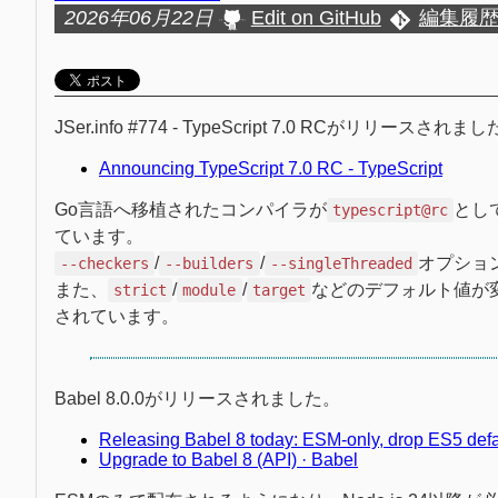
2026年06月22日
Edit on GitHub
編集履
JSer.info #774 - TypeScript 7.0 RCがリリースされま
Announcing TypeScript 7.0 RC - TypeScript
Go言語へ移植されたコンパイラが
とし
typescript@rc
ています。
/
/
オプショ
--checkers
--builders
--singleThreaded
また、
/
/
などのデフォルト値が
strict
module
target
されています。
Babel 8.0.0がリリースされました。
Releasing Babel 8 today: ESM-only, drop ES5 defau
Upgrade to Babel 8 (API) · Babel