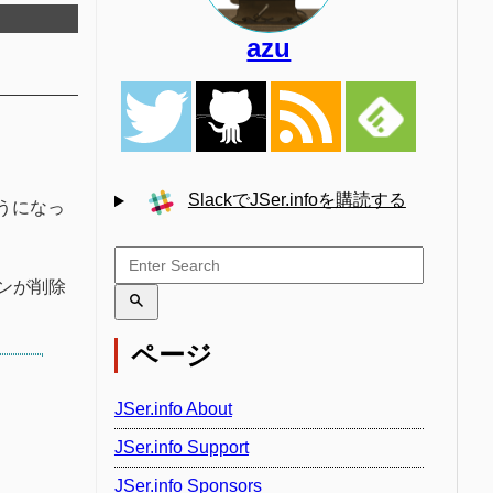
azu
SlackでJSer.infoを購読する
うになっ
ンが削除
ページ
JSer.info About
JSer.info Support
JSer.info Sponsors