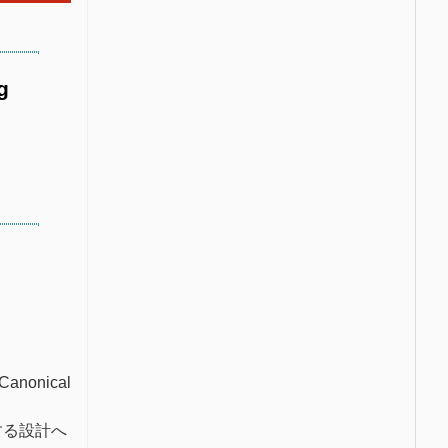
g
anonical
する設計へ