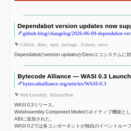
Dependabot version updates now sup
github.blog/changelog/2026-06-09-dependabot-ver
GitHub
deno
npm
package
Actions
news
Dependabotのversion updatesがDenoエコシステ
Bytecode Alliance — WASI 0.3 Launc
bytecodealliance.org/articles/WASI-0.3
WebAssembly
ReleaseNote
WASI 0.3リリース。
WebAssembly Component Modelのネイティ
ABIに追加された。
WASI 0.2では各コンポーネントが独自のイベント