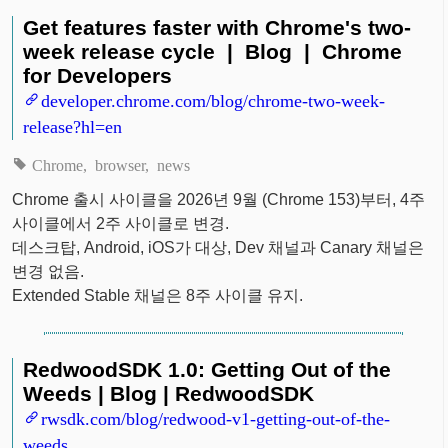
Get features faster with Chrome's two-
week release cycle | Blog | Chrome
for Developers
developer.chrome.com/blog/chrome-two-week-
release?hl=en
Chrome
browser
news
Chrome 출시 사이클을 2026년 9월 (Chrome 153)부터, 4주
사이클에서 2주 사이클로 변경.
데스크탑, Android, iOS가 대상, Dev 채널과 Canary 채널은
변경 없음.
Extended Stable 채널은 8주 사이클 유지.
RedwoodSDK 1.0: Getting Out of the
Weeds | Blog | RedwoodSDK
rwsdk.com/blog/redwood-v1-getting-out-of-the-
weeds