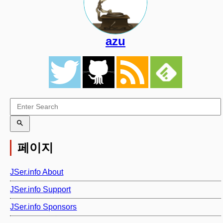
azu
페이지
JSer.info About
JSer.info Support
JSer.info Sponsors