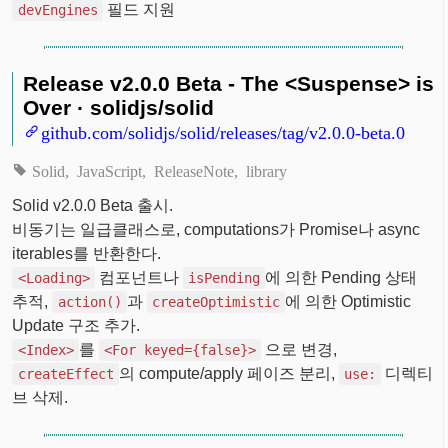
필드 지원
devEngines
Release v2.0.0 Beta - The <Suspense> is
Over · solidjs/solid
github.com/solidjs/solid/releases/tag/v2.0.0-beta.0
Solid
JavaScript
ReleaseNote
library
Solid v2.0.0 Beta 출시.
비동기는 일급클래스로, computations가 Promise나 async
iterables를 반환한다.
컴포넌트나
에 의한 Pending 상태
<Loading>
isPending
추적,
과
에 의한 Optimistic
action()
createOptimistic
Update 구조 추가.
를
으로 변경,
<Index>
<For keyed={false}>
의 compute/apply 페이즈 분리,
디렉티
createEffect
use:
브 삭제.