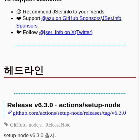
😘 Recommend JSer.info to your friends!
❤️ Support
@azu on GitHub Sponsors
/
JSer.info
Sponsors
🐦 Follow
@jser_info on X(Twitter)
헤드라인
Release v6.3.0 · actions/setup-node
github.com/actions/setup-node/releases/tag/v6.3.0
GitHub
nodejs
ReleaseNote
setup-node v6.3.0 출시.