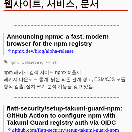
웹사이트, 서비스, 문서
Announcing npmx: a fast, modern
browser for the npm registry
npmx.dev/blog/alpha-release
npm
webservice
search
npm 패키지 검색 사이트 npmx α 출시
패키지 다운로드 통계, 낡은 의존 관계 경고, ESM/CJS 모듈
형식 검출, 설치 크기 분석 기능을 갖고 있음.
flatt-security/setup-takumi-guard-npm:
GitHub Action to configure npm with
Takumi Guard registry auth via OIDC
github.com/flatt-security/setup-takumi-guard-npm