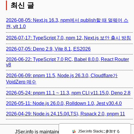
최신 글
2026-08-05: Next.js 16.3, npm에서 publish할 때 멀웨어 스
캔, vlt 1.0
2026-07-17: TypeScript 7.0, npm 12, Next.js 보안 출시 방침
2026-07-05: Deno 2.9, Vite 8.1, ES2026
2026-06-22: TypeScript 7.0 RC, Babel 8.0.0, React Router
v8
2026-06-09: pnpm 11.5, Node.js 26.3.0, Cloudflare가
VoidZero 매수
2026-05-24: pnpm 11.1 ~ 11.3, npm CLI v11.15.0, Deno 2.8
2026-05-11: Node.js 26.0.0, Rolldown 1.0, Jest v30.4.0
2026-04-29: Node.js 24.15.0(LTS), Rspack 2.0, pnpm 11
JSer.info Slackに参加する
JSer.info is maintained by @
azu_re
.