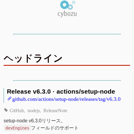
ヘッドライン
Release v6.3.0 · actions/setup-node
github.com/actions/setup-node/releases/tag/v6.3.0
GitHub
nodejs
ReleaseNote
setup-node v6.3.0リリース。
フィールドのサポート
devEngines