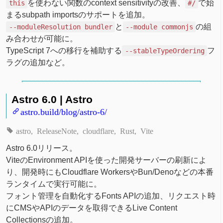
を使わない関数のcontext sensitivityの改善、
で始
this
#/
まるsubpath importsのサポートを追加。
と
の組
--moduleResolution bundler
--module commonjs
み合わせが可能に。
TypeScript 7への移行を補助する
フ
--stableTypeOrdering
ラグの追加など。
Astro 6.0 | Astro
astro.build/blog/astro-6/
astro
ReleaseNote
cloudflare
Rust
Vite
Astro 6.0リリース。
ViteのEnvironment APIを使った開発サーバーの刷新によ
り、開発時にもCloudflare WorkersやBun/Denoなどの本番
ランタイムで実行可能に。
フォント管理を自動化するFonts APIの追加、リクエスト時
にCMSやAPIのデータを取得できるLive Content
Collectionsの追加。