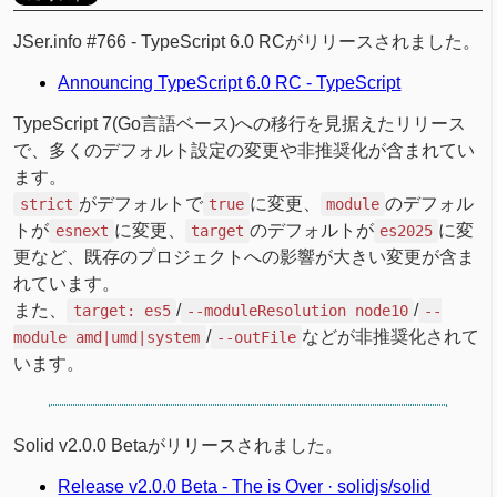
JSer.info #766 - TypeScript 6.0 RCがリリースされました。
Announcing TypeScript 6.0 RC - TypeScript
TypeScript 7(Go言語ベース)への移行を見据えたリリース
で、多くのデフォルト設定の変更や非推奨化が含まれてい
ます。
がデフォルトで
に変更、
のデフォル
strict
true
module
トが
に変更、
のデフォルトが
に変
esnext
target
es2025
更など、既存のプロジェクトへの影響が大きい変更が含ま
れています。
また、
/
/
target: es5
--moduleResolution node10
--
/
などが非推奨化されて
module amd|umd|system
--outFile
います。
Solid v2.0.0 Betaがリリースされました。
Release v2.0.0 Beta - The
is Over · solidjs/solid