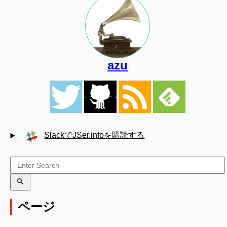
azu
SlackでJSer.infoを購読する
ページ