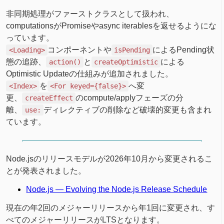
非同期処理がファーストクラスとして扱われ、
computationsがPromiseやasync iterablesを返せるようにな
っています。
コンポーネントや
によるPending状
<Loading>
isPending
態の追跡、
と
による
action()
createOptimistic
Optimistic Updateの仕組みが追加されました。
を
へ変
<Index>
<For keyed={false}>
更、
のcompute/applyフェーズの分
createEffect
離、
ディレクティブの削除など破壊的変更も含まれ
use:
ています。
Node.jsのリリースモデルが2026年10月から変更されるこ
とが発表されました。
Node.js — Evolving the Node.js Release Schedule
現在の年2回のメジャーリリースから年1回に変更され、す
べてのメジャーリリースがLTSとなります。