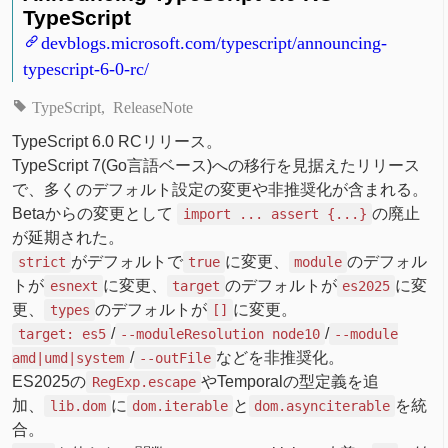
TypeScript
devblogs.microsoft.com/typescript/announcing-
typescript-6-0-rc/
TypeScript
ReleaseNote
TypeScript 6.0 RCリリース。
TypeScript 7(Go言語ベース)への移行を見据えたリリース
で、多くのデフォルト設定の変更や非推奨化が含まれる。
Betaからの変更として
の廃止
import ... assert {...}
が延期された。
がデフォルトで
に変更、
のデフォル
strict
true
module
トが
に変更、
のデフォルトが
に変
esnext
target
es2025
更、
のデフォルトが
に変更。
types
[]
/
/
target: es5
--moduleResolution node10
--module
/
などを非推奨化。
amd|umd|system
--outFile
ES2025の
やTemporalの型定義を追
RegExp.escape
加、
に
と
を統
lib.dom
dom.iterable
dom.asynciterable
合。