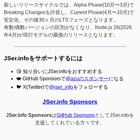
新しいリリースサイクルでは、Alpha Phase(10月〜3月)で
Breaking Changesを許容し、Current Phase(4月〜10月)で
安定化、その後30ヶ月のLTSフェーズとなります。
奇数/偶数バージョンの区別がなくなり、Node.js 26(2026
年4月)が現行モデルの最後のリリースとなります。
JSer.infoをサポートするには
😘 知り合いにJSer.infoをおすすめする
❤️ GitHub Sponsorsで
@azuのスポンサー
になる
🐦 X(Twitter)で
@jser_info
をフォローする
JSer.info Sponsors
JSer.info Sponsors
は
GitHub Sponsors
としてJSer.infoを
支援してくれている方々です。