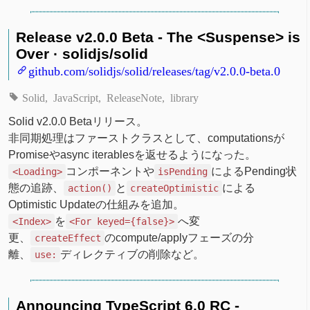
Release v2.0.0 Beta - The <Suspense> is
Over · solidjs/solid
github.com/solidjs/solid/releases/tag/v2.0.0-beta.0
Solid
JavaScript
ReleaseNote
library
Solid v2.0.0 Betaリリース。
非同期処理はファーストクラスとして、computationsが
Promiseやasync iterablesを返せるようになった。
コンポーネントや
によるPending状
<Loading>
isPending
態の追跡、
と
による
action()
createOptimistic
Optimistic Updateの仕組みを追加。
を
へ変
<Index>
<For keyed={false}>
更、
のcompute/applyフェーズの分
createEffect
離、
ディレクティブの削除など。
use:
Announcing TypeScript 6.0 RC -