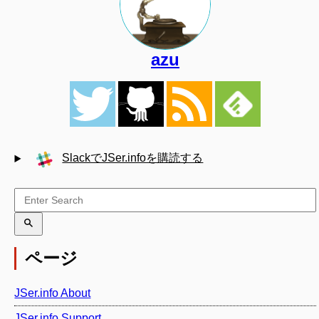
azu
SlackでJSer.infoを購読する
ページ
JSer.info About
JSer.info Support