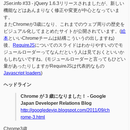
JSer.info #33 - jQuery 1.6.3リリースされましたが、新しい
機能などはあんまりなく修正や変更が中心となっていま
す。
またChromeが3歳になり、これまでのウェブ周りの歴史を
ビジュアル化してまとめたサイトが公開されています。(
絵
本
といいChromeチームは結構こういうの出しますね)
後、
RequireJS
についてのスライドはわかりやすいのでモ
ジュールローダーってなんだという人は見ておくといいか
もしれないですね。(モジュールローダーと言ってもひどい
量があったりしますがRequireJSは代表的なもの
Javascript loaders
)
ヘッドライン
Chrome が 3 歳になりました！ - Google
Japan Developer Relations Blog
http://googledevjp.blogspot.com/2011/09/ch
rome-3.html
Chrome3歳