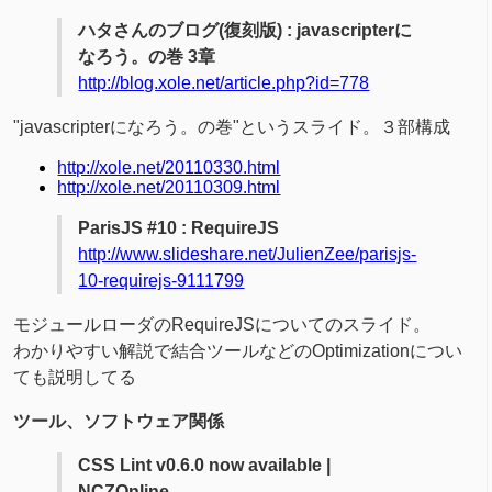
ハタさんのブログ(復刻版) : javascripterに
なろう。の巻 3章
http://blog.xole.net/article.php?id=778
"javascripterになろう。の巻"というスライド。３部構成
http://xole.net/20110330.html
http://xole.net/20110309.html
ParisJS #10 : RequireJS
http://www.slideshare.net/JulienZee/parisjs-
10-requirejs-9111799
モジュールローダのRequireJSについてのスライド。
わかりやすい解説で結合ツールなどのOptimizationについ
ても説明してる
ツール、ソフトウェア関係
CSS Lint v0.6.0 now available |
NCZOnline