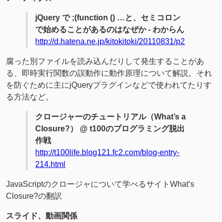
jQuery で ;(function () …と、セミコロン
で始めることがあるのはなぜか - わからん
http://d.hatena.ne.jp/kitokitoki/20110831/p2
腐った別ファイルを読み込んだりして発生することがあ
る、即時実行関数の誤動作に動作原理について解説。それ
を防ぐために主にjQueryプラグインなどで使われてたりす
る方法など。
クロージャーのチュートリアル（What’s a
Closure?） @ t100のプログラミング脱出
作戦
http://t100life.blog121.fc2.com/blog-entry-
214.html
JavaScriptのクロージャについて学べるサイトWhat’s
Closure?の翻訳
スライド、動画関係