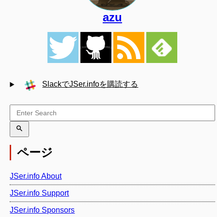
azu
SlackでJSer.infoを購読する
ページ
JSer.info About
JSer.info Support
JSer.info Sponsors