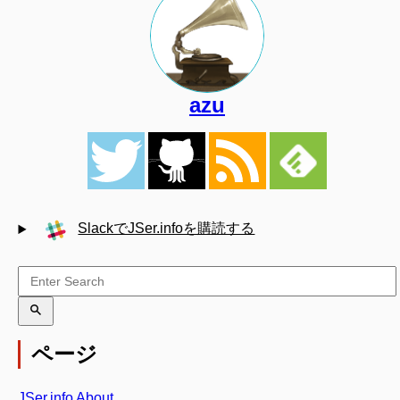
azu
SlackでJSer.infoを購読する
ページ
JSer.info About