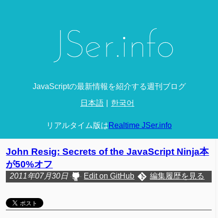
JavaScriptの最新情報を紹介する週刊ブログ
日本語
한국어
リアルタイム版は
Realtime JSer.info
John Resig: Secrets of the JavaScript Ninja本
が50%オフ
2011年07月30日
Edit on GitHub
編集履歴を見る