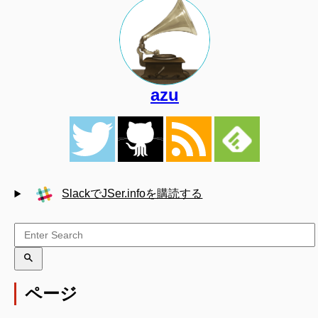
azu
SlackでJSer.infoを購読する
ページ