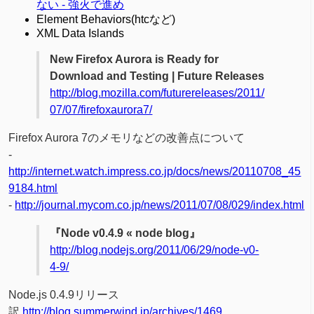
ない - 強火で進め
Element Behaviors(htcなど)
XML Data Islands
New Firefox Aurora is Ready for
Download and Testing | Future Releases
http://blog.mozilla.com/futurereleases/2011/
07/07/firefoxaurora7/
Firefox Aurora 7のメモリなどの改善点について
-
http://internet.watch.impress.co.jp/docs/news/20110708_45
9184.html
-
http://journal.mycom.co.jp/news/2011/07/08/029/index.html
『Node v0.4.9 « node blog』
http://blog.nodejs.org/2011/06/29/node-v0-
4-9/
Node.js 0.4.9リリース
訳
http://blog.summerwind.jp/archives/1469