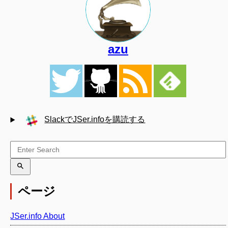
azu
SlackでJSer.infoを購読する
ページ
JSer.info About