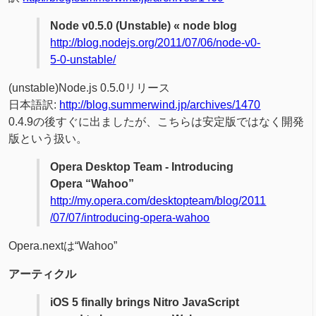
Node v0.5.0 (Unstable) « node blog
http://blog.nodejs.org/2011/07/06/node-v0-
5-0-unstable/
(unstable)Node.js 0.5.0リリース
日本語訳:
http://blog.summerwind.jp/archives/1470
0.4.9の後すぐに出ましたが、こちらは安定版ではなく開発
版という扱い。
Opera Desktop Team - Introducing
Opera “Wahoo”
http://my.opera.com/desktopteam/blog/2011
/07/07/introducing-opera-wahoo
Opera.nextは“Wahoo”
アーティクル
iOS 5 finally brings Nitro JavaScript