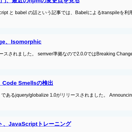
5(ES6)入門、最近のnpmの変更点を見る
年の JavaScript と babel の話という記事では、Babelによるtranspil
Edge、Isomorphic
.0.0がリリースされました。 semver準拠なので2.0.0ではBreaking Cha
実装、Code Smellsの検出
あるjquery/globalize 1.0がリリースされました。 Announcin
ラフト、JavaScriptトレーニング