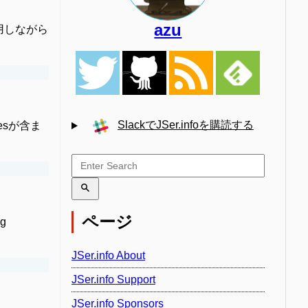
azu
eを利用しながら
SlackでJSer.infoを購読する
ngesが含ま
ページ
g
JSer.info About
JSer.info Support
JSer.info Sponsors