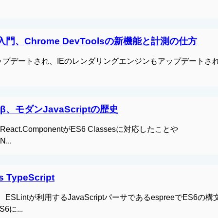
JS入門、Chrome DevToolsの新機能と計測の仕方
cal Previewがアップデートされ、IEのレンダリングエンジンもアップデート
e 42β、モダンJavaScriptの歴史
。 React.ComponentがES6 Classesに対応したことや
...
s TypeScript
れました。 ESLintが利用するJavaScriptパーサであるespreeでES6
に...