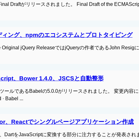
Final Draftがリリースされました。 Final Draft of the ECMAScrip
コードリーディング、npmのエコシステムとプロトタイピング
n of the Original jQuery ReleaseではjQueryの作者であるJohn Res
AScript、Bower 1.4.0、JSCSと自動整形
に変換するツールであるBabelの5.0.0がリリースされました。 変更内
abel ...
 Generator、Reactでシングルページアプリケーション作成
とは諦めて、DartをJavaScriptに変換する部分に注力することが発表さ