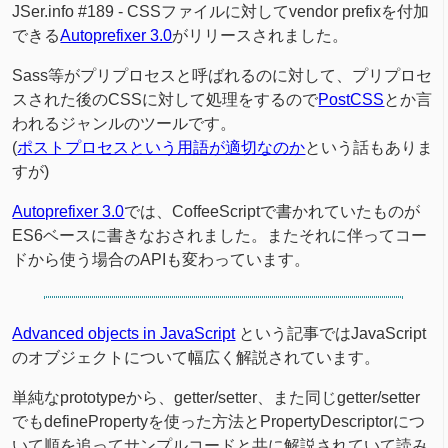
JSer.info #189 - CSSファイルに対してvendor prefixを付加
できる
Autoprefixer 3.0
がリリースされました。
Sass等がプリプロセスと呼ばれるのに対して、プリプロセ
スされた後のCSSに対して処理をするので
PostCSS
とか言
われるジャンルのツールです。
(
ポストプロセスという用語が適切なのか
という話もありま
すが)
Autoprefixer 3.0
では、CoffeeScriptで書かれていたものが
ES6ベースに書きなおされました。またそれに伴ってコー
ドから使う場合のAPIも変わっています。
Advanced objects in JavaScript
という記事ではJavaScript
のオブジェクトについて幅広く解説されています。
単純なprototypeから、getter/setter、また同じgetter/setter
でもdefinePropertyを使った方法とPropertyDescriptorにつ
いて順を追ってサンプルコードと共に解説されていて読み