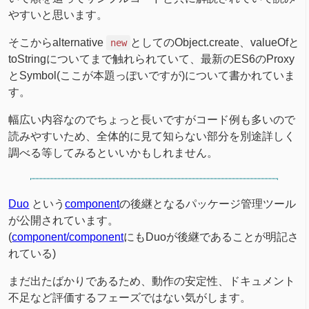
やすいと思います。
そこからalternative
としてのObject.create、valueOfと
new
toStringについてまで触れられていて、最新のES6のProxy
とSymbol(ここが本題っぽいですが)について書かれていま
す。
幅広い内容なのでちょっと長いですがコード例も多いので
読みやすいため、全体的に見て知らない部分を別途詳しく
調べる等してみるといいかもしれません。
Duo
という
component
の後継となるパッケージ管理ツール
が公開されています。
(
component/component
にもDuoが後継であることが明記さ
れている)
まだ出たばかりであるため、動作の安定性、ドキュメント
不足など評価するフェーズではない気がします。