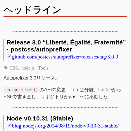
ヘッドライン
Release 3.0 “Liberté, Égalité, Fraternité”
· postcss/autoprefixer
github.com/postcss/autoprefixer/releases/tag/3.0.0
CSS
node.js
Tools
Autoprefixer 3.0リリース。
のAPIの変更、coreは分離、Coffeeから
autoprefixer()
ES6で書き直し、リポジトリがpostcssに移動した
Node v0.10.31 (Stable)
blog.nodejs.org/2014/08/19/node-v0-10-31-stable/