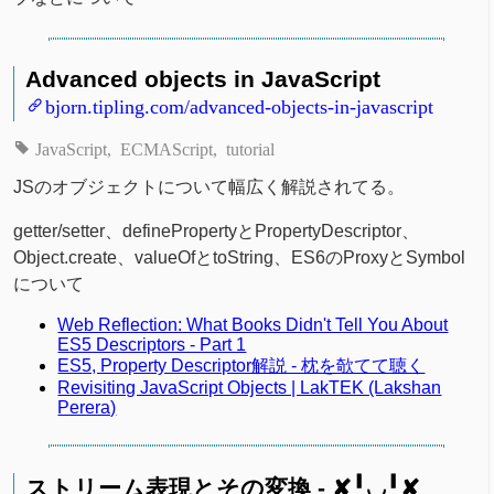
Advanced objects in JavaScript
bjorn.tipling.com/advanced-objects-in-javascript
JavaScript
ECMAScript
tutorial
JSのオブジェクトについて幅広く解説されてる。
getter/setter、definePropertyとPropertyDescriptor、
Object.create、valueOfとtoString、ES6のProxyとSymbol
について
Web Reflection: What Books Didn't Tell You About
ES5 Descriptors - Part 1
ES5, Property Descriptor解説 - 枕を欹てて聴く
Revisiting JavaScript Objects | LakTEK (Lakshan
Perera)
ストリーム表現とその変換 - ✘╹◡╹✘