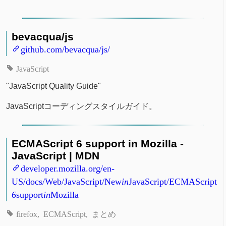
bevacqua/js
github.com/bevacqua/js/
JavaScript
"JavaScript Quality Guide"
JavaScriptコーディングスタイルガイド。
ECMAScript 6 support in Mozilla -
JavaScript | MDN
developer.mozilla.org/en-
US/docs/Web/JavaScript/New
in
JavaScript/ECMAScript
6
support
in
Mozilla
firefox
ECMAScript
まとめ