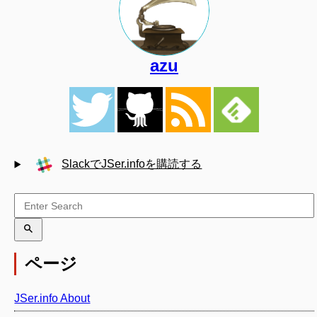
azu
SlackでJSer.infoを購読する
ページ
JSer.info About