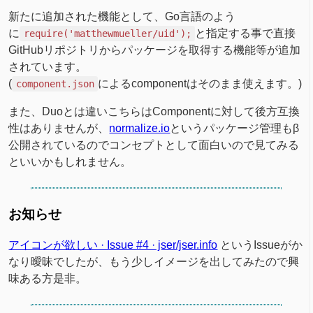
新たに追加された機能として、Go言語のよう
に
と指定する事で直接
require('matthewmueller/uid');
GitHubリポジトリからパッケージを取得する機能等が追加
されています。
(
によるcomponentはそのまま使えます。)
component.json
また、Duoとは違いこちらはComponentに対して後方互換
性はありませんが、
normalize.io
というパッケージ管理もβ
公開されているのでコンセプトとして面白いので見てみる
といいかもしれません。
お知らせ
アイコンが欲しい · Issue #4 · jser/jser.info
というIssueがか
なり曖昧でしたが、もう少しイメージを出してみたので興
味ある方是非。