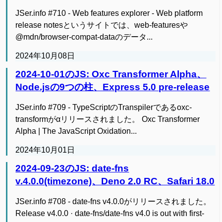
JSer.info #710 - Web features explorer - Web platform
release notesというサイトでは、web-featuresや
@mdn/browser-compat-dataのデータ...
2024年10月08日
2024-10-01のJS: Oxc Transformer Alpha、
Node.jsの9つの柱、Express 5.0 pre-release
JSer.info #709 - TypeScriptのTranspilerであるoxc-
transformがαリリースされました。 Oxc Transformer
Alpha | The JavaScript Oxidation...
2024年10月01日
2024-09-23のJS: date-fns
v.4.0.0(timezone)、Deno 2.0 RC、Safari 18.0
JSer.info #708 - date-fns v4.0.0がリリースされました。
Release v4.0.0 · date-fns/date-fns v4.0 is out with first-