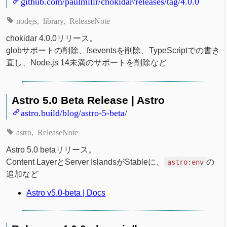
github.com/paulmillr/chokidar/releases/tag/4.0.0
nodejs
library
ReleaseNote
chokidar 4.0.0リリース。
globサポートの削除、fseventsを削除、TypeScriptでの書き
直し、Node.js 14未満のサポートを削除など
Astro 5.0 Beta Release | Astro
astro.build/blog/astro-5-beta/
astro
ReleaseNote
Astro 5.0 betaリリース。
Content LayerとServer IslandsがStableに、
の
astro:env
追加など
Astro v5.0-beta | Docs