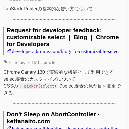
TanStack Routerの基本的な使い方について
Request for developer feedback:
customizable select | Blog | Chrome
for Developers
developer.chrome.com/blog/rfc-customizable-select
Chrome
HTML
article
Chrome Canary 130で実験的な機能として利用できる
select要素のカスタマイズについて。
CSSの
でselect要素の見た目を変更で
::picker(select)
きる。
Don't Sleep on AbortController -
kettanaito.com
kettanaito.com/blog/dont-sleep-on-abort-controller