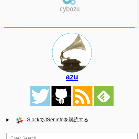
azu
SlackでJSer.infoを購読する