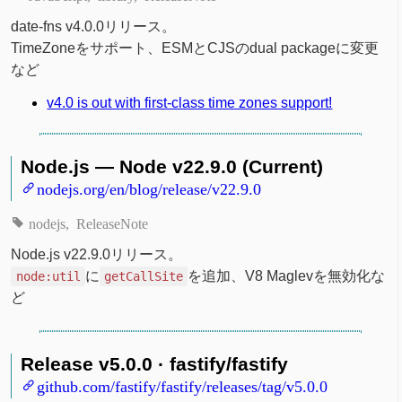
date-fns v4.0.0リリース。
TimeZoneをサポート、ESMとCJSのdual packageに変更
など
v4.0 is out with first-class time zones support!
Node.js — Node v22.9.0 (Current)
nodejs.org/en/blog/release/v22.9.0
nodejs
ReleaseNote
Node.js v22.9.0リリース。
に
を追加、V8 Maglevを無効化な
node:util
getCallSite
ど
Release v5.0.0 · fastify/fastify
github.com/fastify/fastify/releases/tag/v5.0.0