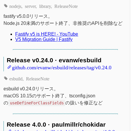
nodejs
server
library
ReleaseNote
fastify v5.0.0リリース。
Node.js 20未満のサポート終了、非推奨のAPIを削除など
Fastify v5 is HERE! - YouTube
V5 Migration Guide | Fastify
Release v0.24.0 · evanw/esbuild
github.com/evanw/esbuild/releases/tag/v0.24.0
esbuild
ReleaseNote
esbuild v0.24.0リリース。
macOS 10.15のサポート終了、tsconfig.json
の
の扱いを修正など
useDefineForClassFields
Release 4.0.0 · paulmillr/chokidar