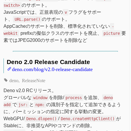
のサポート。
switch>
JavaScriptでは、正規表現の
フラグをサポー
v
ト、
のサポート。
URL.parse()
AppCacheのサポートを削除、標準化されていない
-
prefixの擬似クラスのサポートを廃止、
要
webkit
picture
素ではJPEG2000のサポートを削除など
Deno 2.0 Release Candidate
deno.com/blog/v2.0-release-candidate
deno
ReleaseNote
Deno v2.0 RCリリース。
グローバルな
を削除/
を追加、
window
process
deno
で
と
の識別子を指定して追加できるよう
add
jsr:
npm:
に、パーミッションの指定に関する挙動の変更。
WebGPU/
/
が
Deno.dlopen()
Deno.createHttpClient()
Stableに、非推奨なAPIやコマンドの削除。