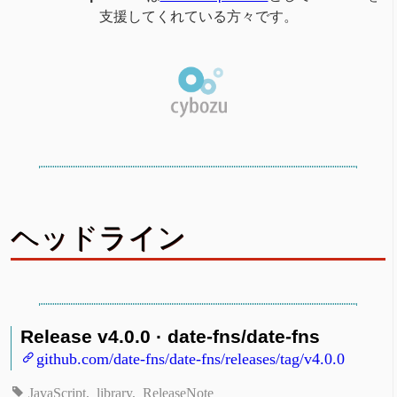
支援してくれている方々です。
ヘッドライン
Release v4.0.0 · date-fns/date-fns
github.com/date-fns/date-fns/releases/tag/v4.0.0
JavaScript
library
ReleaseNote