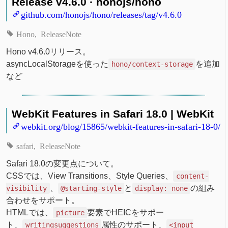
Release v4.6.0 · honojs/hono
github.com/honojs/hono/releases/tag/v4.6.0
Hono
ReleaseNote
Hono v4.6.0リリース。
asyncLocalStorageを使った
を追加
hono/context-storage
など
WebKit Features in Safari 18.0 | WebKit
webkit.org/blog/15865/webkit-features-in-safari-18-0/
safari
ReleaseNote
Safari 18.0の変更点について。
CSSでは、View Transitions、Style Queries、
content-
、
と
の組み
visibility
@starting-style
display: none
合わせをサポート。
HTMLでは、
要素でHEICをサポー
picture
ト、
属性のサポート、
writingsuggestions
<input