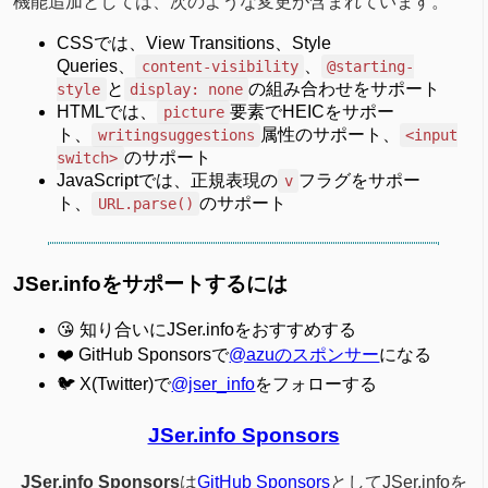
機能追加としては、次のような変更が含まれています。
CSSでは、View Transitions、Style
Queries、
、
content-visibility
@starting-
と
の組み合わせをサポート
style
display: none
HTMLでは、
要素でHEICをサポー
picture
ト、
属性のサポート、
writingsuggestions
<input
のサポート
switch>
JavaScriptでは、正規表現の
フラグをサポー
v
ト、
のサポート
URL.parse()
JSer.infoをサポートするには
😘 知り合いにJSer.infoをおすすめする
❤️ GitHub Sponsorsで
@azuのスポンサー
になる
🐦 X(Twitter)で
@jser_info
をフォローする
JSer.info Sponsors
JSer.info Sponsors
は
GitHub Sponsors
としてJSer.infoを