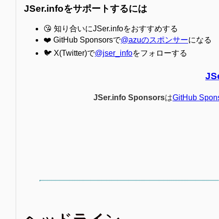
JSer.infoをサポートするには
😘 知り合いにJSer.infoをおすすめする
❤️ GitHub Sponsorsで
@azuのスポンサー
になる
🐦 X(Twitter)で
@jser_info
をフォローする
JS
JSer.info Sponsors
は
GitHub Spon