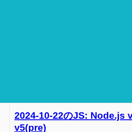
2024-10-22のJS: Node.js 
v5(pre)