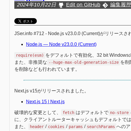
2024年10月22日
Edit on GitHub
編集履
JSer.info #712 - Node.js v23.0.0 (Current)がリリ
Node.js — Node v23.0.0 (Current)
をデフォルトで有効化、32 bit Windo
require(esm)
また、非推奨な
を削
--huge-max-old-generation-size
を削除なども行われています。
Next.js v15がリリースされました。
Next.js 15 | Next.js
破壊的な変更として、
はデフォルトで
fetch
no-store
に、クライアントルーターキャッシュもデフォルトで
また、
/
/
/
へのアク
header
cookies
params
searchParams