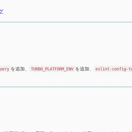
グ
を追加、
を追加、
uery
TURBO_PLATFORM_ENV
eslint-config-t