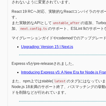
されないように変更されています。
React 19 RCへ対応、実験的なReactコンパイラのサポート、Hy
す。
また実験的なAPIとして
の追加、Turbo
unstable_after
加、
のサポート、ESLint 9のサポ
next.config.ts
マイグレーションガイドやcodemodでのアップグレ
Upgrading: Version 15 | Next.js
Express v5がpre-releaseされました。
Introducing Express v5: A New Era for Node.js Fr
また、npm上ではstable(
のタグ)にはなってい
latest
Node.js 18未満のサポート終了、パスマッチングの挙動の
ドを削除などが行われています。