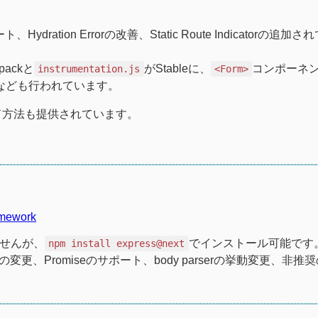
dration Errorの改善、Static Route Indicatorの追加
packと
がStableに、
コンポーネ
instrumentation.js
<Form>
ートなども行われています。
ード方法も提供されています。
amework
ませんが、
でインストール可能です
npm install express@next
変更、Promiseのサポート、body parserの挙動変更、非推