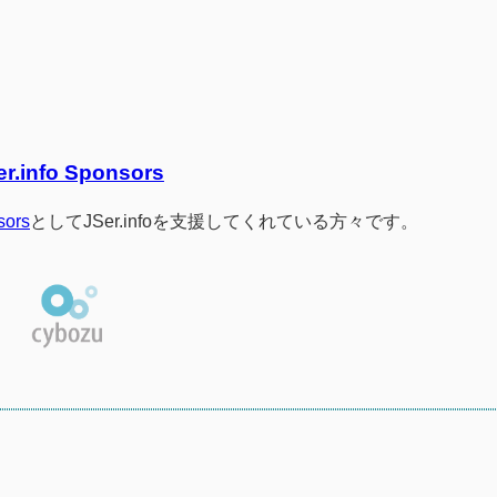
er.info Sponsors
sors
としてJSer.infoを支援してくれている方々です。