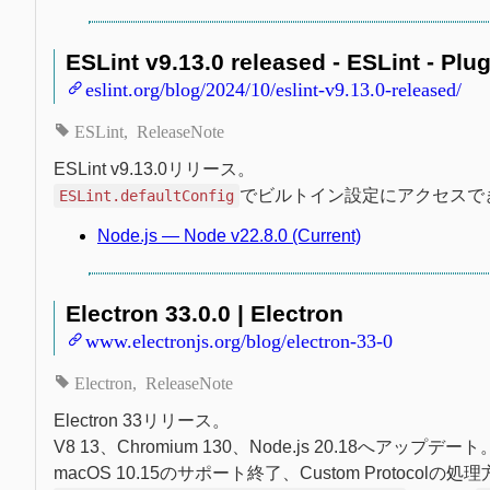
ESLint v9.13.0 released - ESLint - Plu
eslint.org/blog/2024/10/eslint-v9.13.0-released/
ESLint
ReleaseNote
ESLint v9.13.0リリース。
でビルトイン設定にアクセスできるよ
ESLint.defaultConfig
Node.js — Node v22.8.0 (Current)
Electron 33.0.0 | Electron
www.electronjs.org/blog/electron-33-0
Electron
ReleaseNote
Electron 33リリース。
V8 13、Chromium 130、Node.js 20.18へアップデート
macOS 10.15のサポート終了、Custom Protocolの