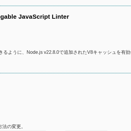
ggable JavaScript Linter
うに、Node.js v22.8.0で追加されたV8キャッシュを有
。
処理方法の変更。