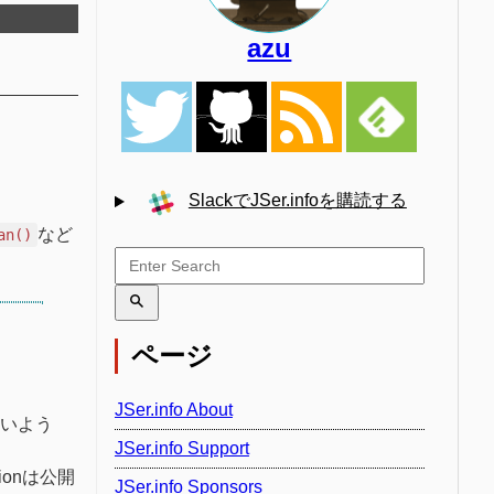
azu
SlackでJSer.infoを購読する
。
など
an()
ページ
JSer.info About
いよう
JSer.info Support
ionは公開
JSer.info Sponsors