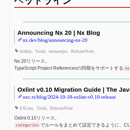
ヘッドライン
Announcing Nx 20 | Nx Blog
nx.dev/blog/announcing-nx-20
nodejs
Tools
monorepo
ReleaseNote
Nx 20リリース。
TypeScript Project Referencesの同期をサポートする
nx
Oxlint v0.10 Migration Guide | The Ja
oxc.rs/blog/2024-10-18-oxlint-v0.10-release
ESLint
Tools
ReleaseNote
Oxlint 0.10リリース。
でルールをまとめて設定できるように、C
categories