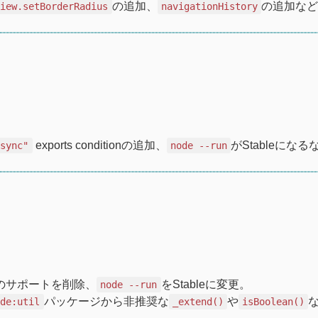
の追加、
の追加など
View.setBorderRadius
navigationHistory
exports conditionの追加、
がStableになる
-sync"
node --run
wsのサポートを削除、
をStableに変更。
node --run
パッケージから非推奨な
や
ode:util
_extend()
isBoolean()