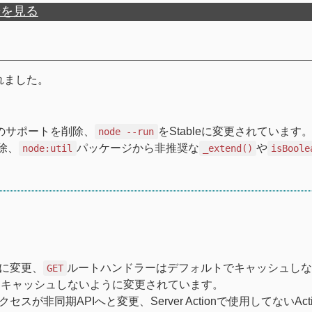
歴を見る
ースされました。
wsのサポートを削除、
をStableに変更されています
node --run
除、
パッケージから非推奨な
や
node:util
_extend()
isBoole
に変更、
ルートハンドラーはデフォルトでキャッシュしな
GET
はキャッシュしないように変更されています。
セスが非同期APIへと変更、Server Actionで使用してないAct