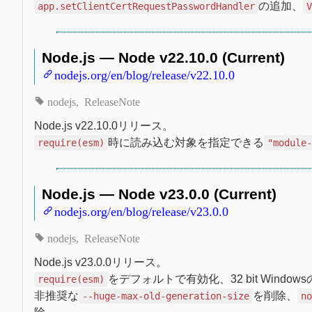
の追加、
app.setClientCertRequestPasswordHandler
Node.js — Node v22.10.0 (Current)
nodejs.org/en/blog/release/v22.10.0
nodejs
ReleaseNote
Node.js v22.10.0リリース。
時に読み込む対象を指定できる
require(esm)
"module
Node.js — Node v23.0.0 (Current)
nodejs.org/en/blog/release/v23.0.0
nodejs
ReleaseNote
Node.js v23.0.0リリース。
をデフォルトで有効化、32 bit Windo
require(esm)
非推奨な
を削除、
--huge-max-old-generation-size
n