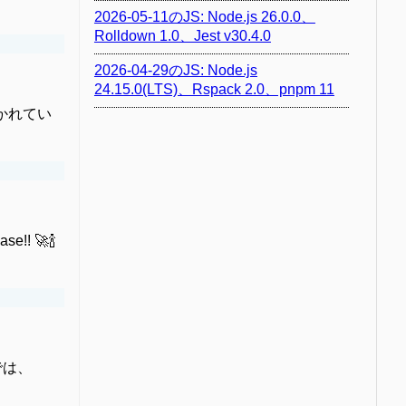
2026-05-11のJS: Node.js 26.0.0、
Rolldown 1.0、Jest v30.4.0
2026-04-29のJS: Node.js
24.15.0(LTS)、Rspack 2.0、pnpm 11
書かれてい
e!! 🚀🍾
りでは、