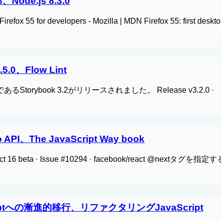
β、Node.js 8.3.0
55 for developers - Mozilla | MDN Firefox 55: first deskt
.5.0、Flow Lint
ルであるStorybook 3.2がリリースされました。 Release v3.2.0 ·
 API、The JavaScript Way book
t 16 beta · Issue #10294 · facebook/react @nextタグを
peScriptへの漸進的移行、リファクタリングJavaScript