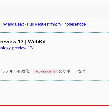
by addaleax · Pull Request #9279 · nodejs/node
'
review 17 | WebKit
hnology-preview-17/
tのデフォルト有効化、
のサポートなど
rel=noopener