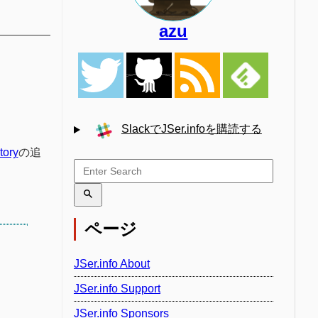
azu
SlackでJSer.infoを購読する
tory
の追
ページ
JSer.info About
JSer.info Support
JSer.info Sponsors