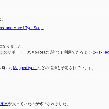
した。
ns, and More | TypeScript
ようになりました。
のサポート、JSXをReact以外でも利用できるように
--jsxFac
xt
ス時には
Mapped types
などの追加も予定されています。
な変更
が入っていたのが修正されました。