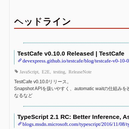
ヘッドライン
TestCafe v0.10.0 Released | TestCafe
devexpress.github.io/testcafe/blog/testcafe-v0-10-
JavaScript
E2E
testing
ReleaseNote
TestCafe v0.10.0リリース。
Snapshot APIを扱いやすく、automatic waitの仕組み
なるなど
TypeScript 2.1 RC: Better Inference, 
blogs.msdn.microsoft.com/typescript/2016/11/08/ty