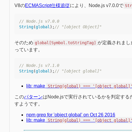
V8の
ECMAScript仕様追従
により、Node.js v7.0.0で
St
// Node.js v7.0.0
String
(
global
);
// "[object Object]"
そのため
が定義されまし
global[Symbol.toStringTag]
っています。
// Node.js v7.1.0
String
(
global
);
// "[object global]"
lib: make
String(global) === '[object global]
この
パターン
はNode.jsで実行されているかを判定する
すようです。
npm grep for 'object global' on Oct 26 2016
lib: make
String(global) === '[object global]