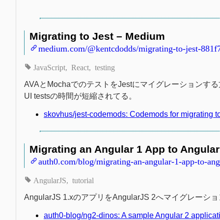
Migrating to Jest – Medium
medium.com/@kentcdodds/migrating-to-jest-881f
JavaScript
React
testing
AVAとMochaでのテストをJestにマイグレーションする方
UI testsの時間が短縮されてる。
skovhus/jest-codemods: Codemods for migrating to 
Migrating an Angular 1 App to Angular 
auth0.com/blog/migrating-an-angular-1-app-to-angu
AngularJS
tutorial
AngularJS 1.xのアプリをAngularJS 2へマイグ
auth0-blog/ng2-dinos: A sample Angular 2 applicat