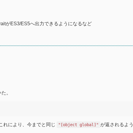
awaitがES3/ES5へ出力できるようになるなど
いた。
これにより、今までと同じ
が返されるよ
"[object global]"