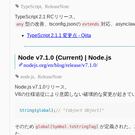
TypeScript
ReleaseNote
TypeScript 2.1 RCリリース。
型の改善、tsconfig.jsonの
対応、async/
any
extends
TypeScript 2.1.1 変更点 - Qiita
Node v7.1.0 (Current) | Node.js
nodejs.org/en/blog/release/v7.1.0/
node.js
ReleaseNote
Node.js v7.1.0リリース。
V8の仕様追従により意図しない破壊的な変更が起きて
String
(
global
);
// "[object Object]"
そのため
が定義された。
global[Symbol.toStringTag]
た。