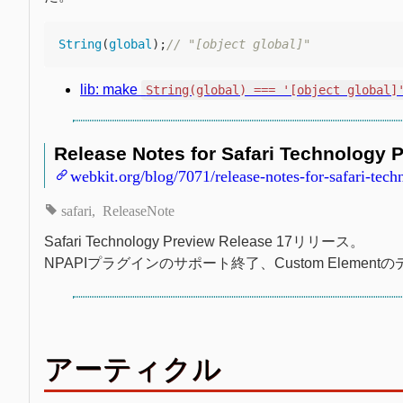
String
(
global
);
// "[object global]"
lib: make
String(global) === '[object global]
Release Notes for Safari Technology P
webkit.org/blog/7071/release-notes-for-safari-tec
safari
ReleaseNote
Safari Technology Preview Release 17リリース。
NPAPIプラグインのサポート終了、Custom Elemen
アーティクル