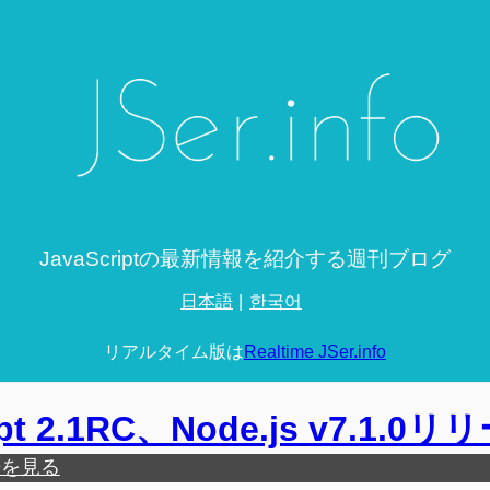
JavaScriptの最新情報を紹介する週刊ブログ
日本語
한국어
リアルタイム版は
Realtime JSer.info
ipt 2.1RC、Node.js v7.1.0
歴を見る