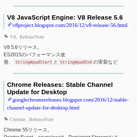
V8 JavaScript Engine: V8 Release 5.6
v8project.blogspot.com/2016/12/v8-release-56.html
V8
ReleaseNote
V8 5.6リリース。
ES2015のパフォーマンス改
善、
と
の実装など
String#padStart
String#padEnd
Chrome Releases: Stable Channel
Update for Desktop
googlechromereleases.blogspot.com/2016/12/stable-
channel-update-for-desktop.html
Chrome
ReleaseNote
Chrome 55リリース。