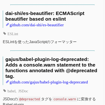
dai-shi/es-beautifier: ECMAScript
beautifier based on eslint
github.com/dai-shi/es-beautifier
ESLint
ESLintを使ったJavaScriptのフォーマッター
gajus/babel-plugin-log-deprecated:
Adds a console.warn statement to the
functions annotated with @deprecated
tag.
github.com/gajus/babel-plugin-log-deprecated
babel
JSDoc
JSDocの
タグを
に変換する
@depreacted
console.warn
Babel plugin