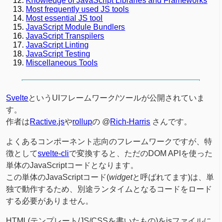
Knowledge of JavaScript Libraries and Frameworks
Most frequently used JS tools
Most essential JS tool
JavaScript Module Bundlers
JavaScript Transpilers
JavaScript Linting
JavaScript Testing
Miscellaneous Tools
Svelte
というUIフレームワーク/ツールが公開されていま
す。
作者は
Ractive.js
や
rollup
の @
Rich-Harris
さんです。
よくあるコンポーネント志向のフレームワークですが、特
徴として
svelte-cli
で変換すると、ただのDOM APIを使った
単体のJavaScriptコードとなります。
この単体のJavaScriptコード(
widget
と呼ばれてます)は、単
独で動作するため、別途ランタイムとなるコードをロード
する必要がありません。
HTML(テンプレート/JS/CSSを書いたもの)をjsファイルに