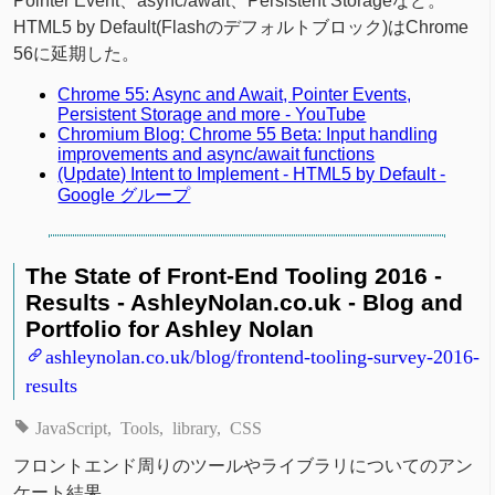
Pointer Event、async/await、Persistent Storageなど。
HTML5 by Default(Flashのデフォルトブロック)はChrome
56に延期した。
Chrome 55: Async and Await, Pointer Events,
Persistent Storage and more - YouTube
Chromium Blog: Chrome 55 Beta: Input handling
improvements and async/await functions
(Update) Intent to Implement - HTML5 by Default -
Google グループ
The State of Front-End Tooling 2016 -
Results - AshleyNolan.co.uk - Blog and
Portfolio for Ashley Nolan
ashleynolan.co.uk/blog/frontend-tooling-survey-2016-
results
JavaScript
Tools
library
CSS
フロントエンド周りのツールやライブラリについてのアン
ケート結果。