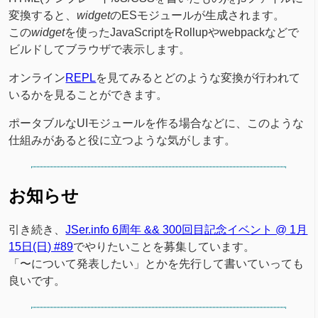
変換すると、
widget
のESモジュールが生成されます。
この
widget
を使ったJavaScriptをRollupやwebpackなどで
ビルドしてブラウザで表示します。
オンライン
REPL
を見てみるとどのような変換が行われて
いるかを見ることができます。
ポータブルなUIモジュールを作る場合などに、このような
仕組みがあると役に立つような気がします。
お知らせ
引き続き、
JSer.info 6周年 && 300回目記念イベント @ 1月
15日(日) #89
でやりたいことを募集しています。
「〜について発表したい」とかを先行して書いていっても
良いです。