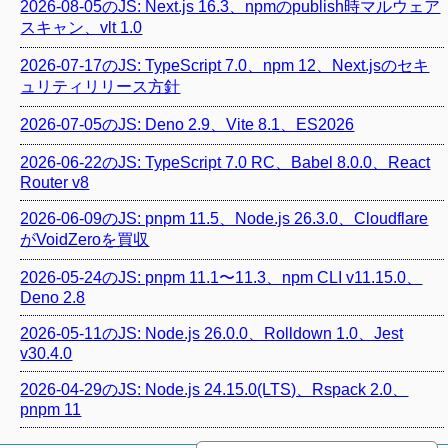
2026-08-05のJS: Next.js 16.3、npmのpublish時マルウェア
スキャン、vlt 1.0
2026-07-17のJS: TypeScript 7.0、npm 12、Next.jsのセキ
ュリティリリース方針
2026-07-05のJS: Deno 2.9、Vite 8.1、ES2026
2026-06-22のJS: TypeScript 7.0 RC、Babel 8.0.0、React
Router v8
2026-06-09のJS: pnpm 11.5、Node.js 26.3.0、Cloudflare
がVoidZeroを買収
2026-05-24のJS: pnpm 11.1〜11.3、npm CLI v11.15.0、
Deno 2.8
2026-05-11のJS: Node.js 26.0.0、Rolldown 1.0、Jest
v30.4.0
2026-04-29のJS: Node.js 24.15.0(LTS)、Rspack 2.0、
pnpm 11