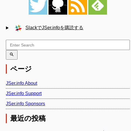
SlackでJSer.infoを購読する
ページ
JSer.info About
JSer.info Support
JSer.info Sponsors
最近の投稿