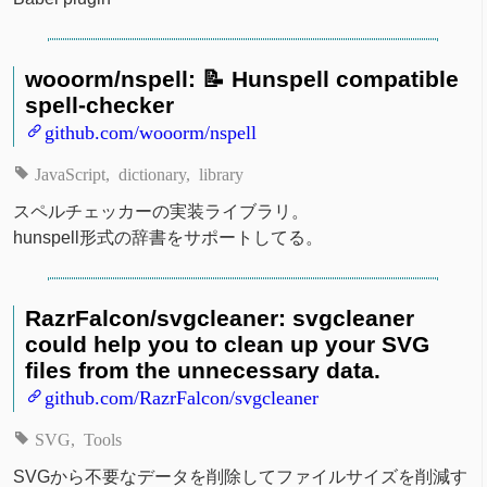
wooorm/nspell: 📝 Hunspell compatible
spell-checker
github.com/wooorm/nspell
JavaScript
dictionary
library
スペルチェッカーの実装ライブラリ。
hunspell形式の辞書をサポートしてる。
RazrFalcon/svgcleaner: svgcleaner
could help you to clean up your SVG
files from the unnecessary data.
github.com/RazrFalcon/svgcleaner
SVG
Tools
SVGから不要なデータを削除してファイルサイズを削減す