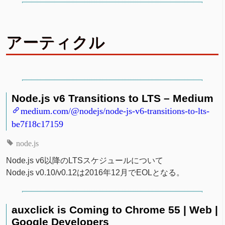
アーティクル
Node.js v6 Transitions to LTS – Medium
medium.com/@nodejs/node-js-v6-transitions-to-lts-
be7f18c17159
node.js
Node.js v6以降のLTSスケジュールについて
Node.js v0.10/v0.12は2016年12月でEOLとなる。
auxclick is Coming to Chrome 55 | Web |
Google Developers