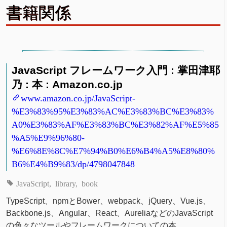
書籍関係
JavaScript フレームワーク入門 : 掌田津耶
乃 : 本 : Amazon.co.jp
www.amazon.co.jp/JavaScript-
%E3%83%95%E3%83%AC%E3%83%BC%E3%83%
A0%E3%83%AF%E3%83%BC%E3%82%AF%E5%85
%A5%E9%96%80-
%E6%8E%8C%E7%94%B0%E6%B4%A5%E8%80%
B6%E4%B9%83/dp/4798047848
JavaScript
library
book
TypeScript、npmとBower、webpack、jQuery、Vue.js、
Backbone.js、Angular、React、AureliaなどのJavaScript
の色々なツールやフレームワークについての本