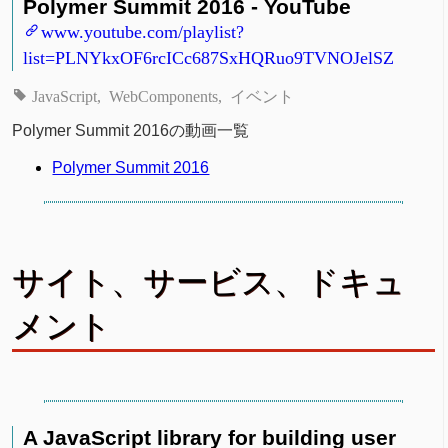
Polymer Summit 2016 - YouTube
www.youtube.com/playlist?
list=PLNYkxOF6rcICc687SxHQRuo9TVNOJelSZ
JavaScript
WebComponents
イベント
Polymer Summit 2016の動画一覧
Polymer Summit 2016
サイト、サービス、ドキュ
メント
A JavaScript library for building user