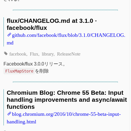
flux/CHANGELOG.md at 3.1.0 ·
facebook/flux
github.com/facebook/flux/blob/3.1.0/CHANGELOG.
md
facebook
Flux
library
ReleaseNote
Facebook/flux 3.0.0リリース。
を削除
FluxMapStore
Chromium Blog: Chrome 55 Beta: Input
handling improvements and async/await
functions
blog.chromium.org/2016/10/chrome-55-beta-input-
handling.html