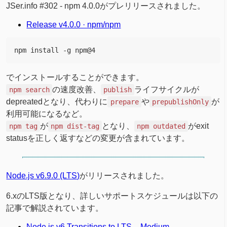
JSer.info #302 - npm 4.0.0がプレリリースされました。
Release v4.0.0 · npm/npm
でインストールすることができます。
の速度改善、
ライフサイクルが
npm search
publish
depreatedとなり、代わりに
や
が
prepare
prepublishOnly
利用可能になるなど。
が
となり、
がexit
npm tag
npm dist-tag
npm outdated
statusを正しく返すなどの変更が含まれています。
Node.js v6.9.0 (LTS)
がリリースされました。
6.xのLTS版となり、詳しいサポートスケジュールは以下の
記事で解説されています。
Node.js v6 Transitions to LTS – Medium