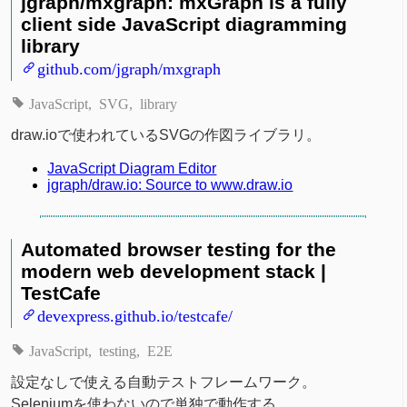
jgraph/mxgraph: mxGraph is a fully
client side JavaScript diagramming
library
github.com/jgraph/mxgraph
JavaScript
SVG
library
draw.ioで使われているSVGの作図ライブラリ。
JavaScript Diagram Editor
jgraph/draw.io: Source to www.draw.io
Automated browser testing for the
modern web development stack |
TestCafe
devexpress.github.io/testcafe/
JavaScript
testing
E2E
設定なしで使える自動テストフレームワーク。
Seleniumを使わないので単独で動作する。