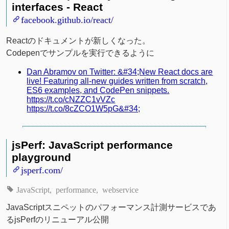
interfaces - React
facebook.github.io/react/
Reactのドキュメントが新しくなった。
Codepenでサンプルを実行できるように
Dan Abramov on Twitter: &#34;New React docs are
live! Featuring all-new guides written from scratch,
ES6 examples, and CodePen snippets.
https://t.co/cNZZC1vVZc
https://t.co/8cZCO1W5pG&#34;
jsPerf: JavaScript performance
playground
jsperf.com/
JavaScript
performance
webservice
JavaScriptスニペットのパフォーマンス計測サービスであ
るjsPerfのリニューアル公開