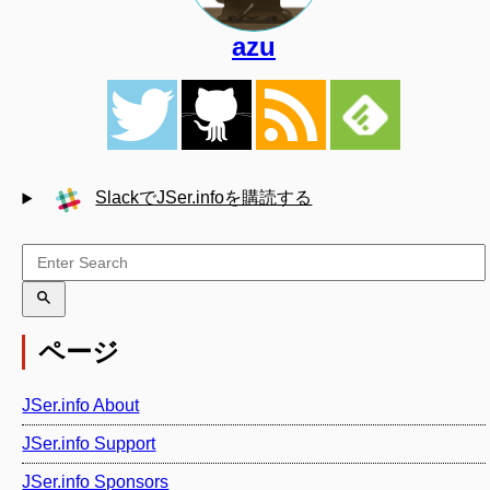
azu
SlackでJSer.infoを購読する
ページ
JSer.info About
JSer.info Support
JSer.info Sponsors