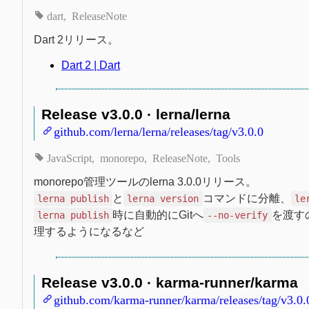
dart
ReleaseNote
Dart 2リリース。
Dart 2 | Dart
Release v3.0.0 · lerna/lerna
github.com/lerna/lerna/releases/tag/v3.0.0
JavaScript
monorepo
ReleaseNote
Tools
monorepo管理ツールのlerna 3.0.0リリース。
と
コマンドに分離、
lerna publish
lerna version
le
時に自動的にGitへ
を渡す
lerna publish
--no-verify
理するようになるなど
Release v3.0.0 · karma-runner/karma
github.com/karma-runner/karma/releases/tag/v3.0.