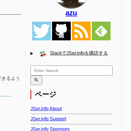
azu
SlackでJSer.infoを購読する
できるよう
ページ
JSer.info About
JSer.info Support
JSer.info Sponsors