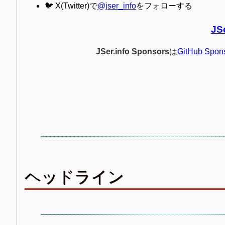
🐦 X(Twitter)で
@jser_info
をフォローする
JS
JSer.info Sponsors
は
GitHub Spon
ヘッドライン