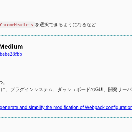
を選択できるようになるなど
ChromeHeadless
– Medium
2bebe28fbb
つ。
るように、プラグインシステム、ダッシュボードのGUI、開発サー
generate and simplify the modification of Webpack configuratio