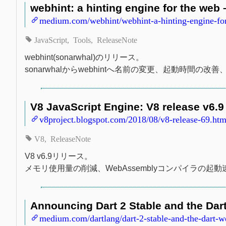
webhint: a hinting engine for the web
medium.com/webhint/webhint-a-hinting-engine-fo
JavaScript
Tools
ReleaseNote
webhint(sonarwhal)のリリース。
sonarwhalからwebhintへ名前の変更、起動時間の改善
V8 JavaScript Engine: V8 release v6.9
v8project.blogspot.com/2018/08/v8-release-69.htm
V8
ReleaseNote
V8 v6.9リリース。
メモリ使用量の削減、WebAssemblyコンパイラの起動
Announcing Dart 2 Stable and the Dar
medium.com/dartlang/dart-2-stable-and-the-dart-