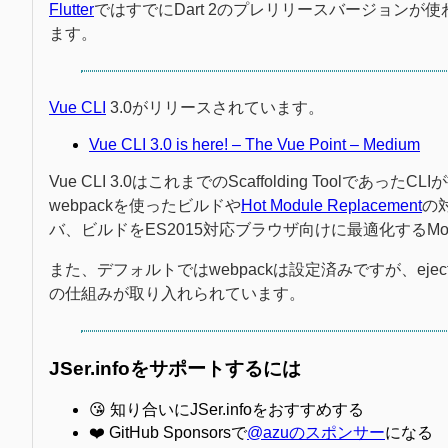
Flutter
ではすでにDart 2のプレリリースバージョンが使
ます。
Vue CLI
3.0がリリースされています。
Vue CLI 3.0 is here! – The Vue Point – Medium
Vue CLI 3.0はこれまでのScaffolding Too
webpackを使ったビルドや
Hot Module Replacement
の
バ、ビルドをES2015対応ブラウザ向けに最適化するMod
また、デフォルトではwebpackは設定済みですが、eje
の仕組みが取り入れられています。
JSer.infoをサポートするには
😘 知り合いにJSer.infoをおすすめする
❤️ GitHub Sponsorsで
@azuのスポンサー
になる