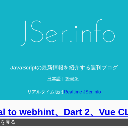
JavaScriptの最新情報を紹介する週刊ブログ
日本語
한국어
リアルタイム版は
Realtime JSer.info
l to webhint、Dart 2、Vue CL
歴を見る