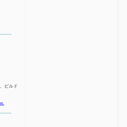
バ、ビルド
ns.