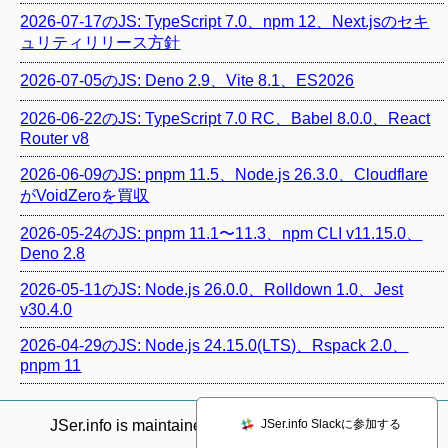
2026-07-17のJS: TypeScript 7.0、npm 12、Next.jsのセキ
ュリティリリース方針
2026-07-05のJS: Deno 2.9、Vite 8.1、ES2026
2026-06-22のJS: TypeScript 7.0 RC、Babel 8.0.0、React
Router v8
2026-06-09のJS: pnpm 11.5、Node.js 26.3.0、Cloudflare
がVoidZeroを買収
2026-05-24のJS: pnpm 11.1〜11.3、npm CLI v11.15.0、
Deno 2.8
2026-05-11のJS: Node.js 26.0.0、Rolldown 1.0、Jest
v30.4.0
2026-04-29のJS: Node.js 24.15.0(LTS)、Rspack 2.0、
pnpm 11
JSer.info Slackに参加する
JSer.info is maintained by @
azu_re
.