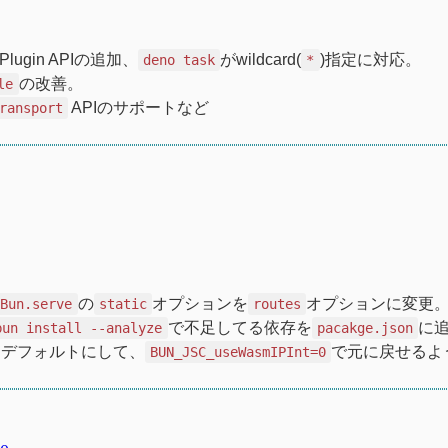
lugin APIの追加、
がwildcard(
)指定に対応。
deno task
*
の改善。
le
APIのサポートなど
ransport
の
オプションを
オプションに変更
Bun.serve
static
routes
で不足してる依存を
に
bun install --analyze
pacakge.json
使うのをデフォルトにして、
で元に戻せるよ
BUN_JSC_useWasmIPInt=0