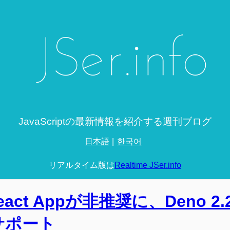
JavaScriptの最新情報を紹介する週刊ブログ
日本語
한국어
リアルタイム版は
Realtime JSer.info
e React Appが非推奨に、Deno 2
SSサポート