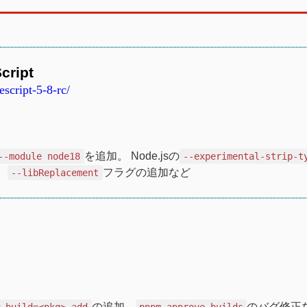
cript
script-5-8-rc/
を追加。 Node.jsの
--module node18
--experimental-strip-t
、
フラグの追加など
--libReplacement
の追加、
のバグ修正
w-build=<pkg> add
pnpm approve-builds