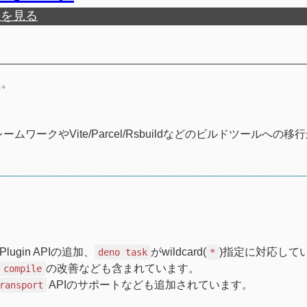
歴を見る
た。
ムワークやVite/Parcel/Rsbuildなどのビルドツールへの移
lugin APIの追加、
がwildcard(
)指定に対応して
deno task
*
の改善なども含まれています。
 compile
APIのサポートなども追加されています。
ransport