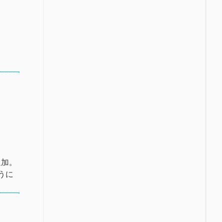
。
追加。
うに