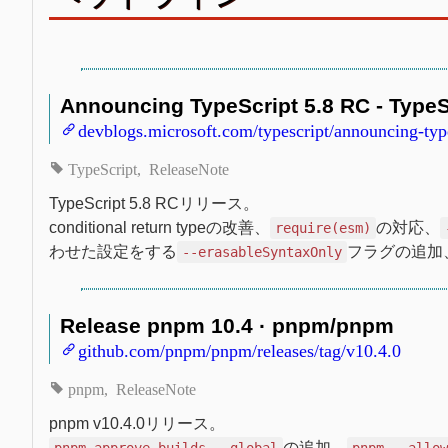
Announcing TypeScript 5.8 RC - TypeS
devblogs.microsoft.com/typescript/announcing-type
TypeScript
ReleaseNote
TypeScript 5.8 RCリリース。
conditional return typeの改善、
の対応、
require(esm)
わせた設定をする
フラグの追加
--erasableSyntaxOnly
Release pnpm 10.4 · pnpm/pnpm
github.com/pnpm/pnpm/releases/tag/v10.4.0
pnpm
ReleaseNote
pnpm v10.4.0リリース。
の追加、
pnpm approve-builds --global
pnpm --allo