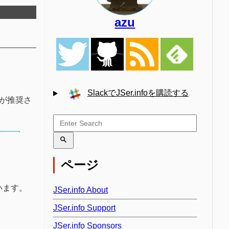
azu
SlackでJSer.infoを購読する
行が推奨さ
ページ
います。
JSer.info About
JSer.info Support
JSer.info Sponsors