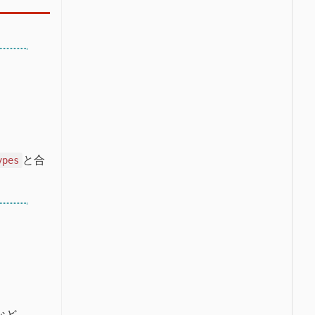
と合
ypes
など