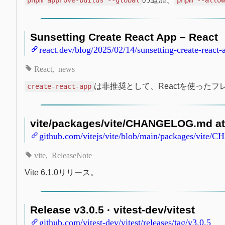
Sunsetting Create React App – React
react.dev/blog/2025/02/14/sunsetting-create-react-
React
news
は非推奨として、Reactを使った
create-react-app
vite/packages/vite/CHANGELOG.md at m
github.com/vitejs/vite/blob/main/packages/vi
vite
ReleaseNote
Vite 6.1.0リリース。
Release v3.0.5 · vitest-dev/vitest
github.com/vitest-dev/vitest/releases/tag/v3.0.5