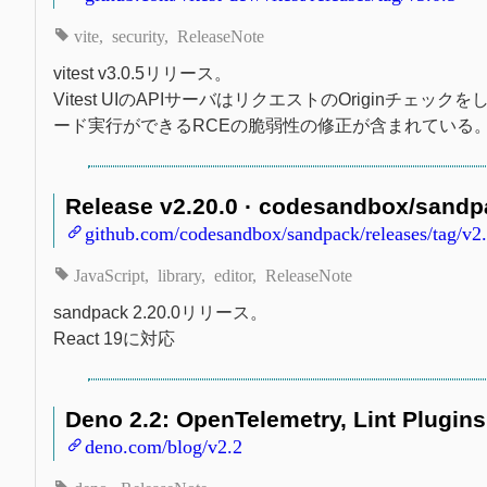
vite
security
ReleaseNote
vitest v3.0.5リリース。
Vitest UIのAPIサーバはリクエストのOrigin
ード実行ができるRCEの脆弱性の修正が含まれている
Release v2.20.0 · codesandbox/sandp
github.com/codesandbox/sandpack/releases/tag/v2
JavaScript
library
editor
ReleaseNote
sandpack 2.20.0リリース。
React 19に対応
Deno 2.2: OpenTelemetry, Lint Plugins
deno.com/blog/v2.2
deno
ReleaseNote