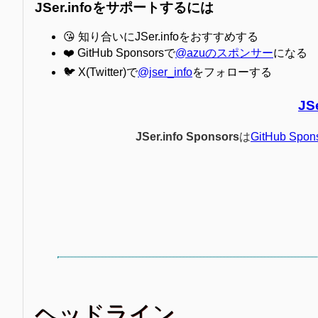
JSer.infoをサポートするには
😘 知り合いにJSer.infoをおすすめする
❤️ GitHub Sponsorsで
@azuのスポンサー
になる
🐦 X(Twitter)で
@jser_info
をフォローする
JS
JSer.info Sponsors
は
GitHub Spon
ヘッドライン