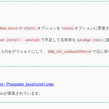
の
オプションを
オプションに変更
Bun.serve
static
routes
で不足してる依存を
に
bun install --analyze
pacakge.json
INTを使うのをデフォルトにして、
で元に戻
BUN_JSC_useWasmIPInt=0
int - Pluggable JavaScript Linter
ルールが実装されています。