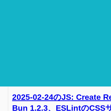
2025-02-24のJS: Creat
Bun 1.2.3、ESLintのC