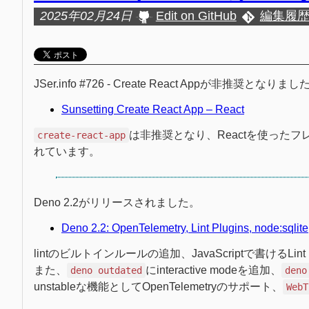
2025年02月24日
Edit on GitHub
編集履
JSer.info #726 - Create React Appが非推奨となりまし
Sunsetting Create React App – React
は非推奨となり、Reactを使ったフレー
create-react-app
れています。
Deno 2.2がリリースされました。
Deno 2.2: OpenTelemetry, Lint Plugins, node:sqlite
lintのビルトインルールの追加、JavaScriptで書けるLint P
また、
にinteractive modeを追加、
deno outdated
deno
unstableな機能としてOpenTelemetryのサポート、
WebT