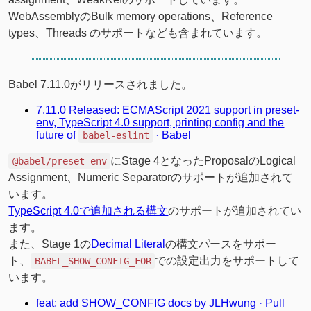
WebAssemblyのBulk memory operations、Reference
types、Threads のサポートなども含まれています。
Babel 7.11.0がリリースされました。
7.11.0 Released: ECMAScript 2021 support in preset-
env, TypeScript 4.0 support, printing config and the
future of
· Babel
babel-eslint
にStage 4となったProposalのLogical
@babel/preset-env
Assignment、Numeric Separatorのサポートが追加されて
います。
TypeScript 4.0で追加される構文
のサポートが追加されてい
ます。
また、Stage 1の
Decimal Literal
の構文パースをサポー
ト、
での設定出力をサポートして
BABEL_SHOW_CONFIG_FOR
います。
feat: add SHOW_CONFIG docs by JLHwung · Pull