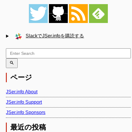
SlackでJSer.infoを購読する
ページ
JSer.info About
JSer.info Support
JSer.info Sponsors
最近の投稿