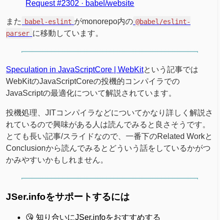
Request #2302 · babel/website
また
がmonorepo内の
babel-eslint
@babel/eslint-
に移動しています。
parser
Speculation in JavaScriptCore | WebKit
という記事では
WebKitのJavaScriptCoreの投機的コンパイラでの
JavaScriptの最適化について解説されています。
投機処理、JITコンパイラなどについてかなり詳しく解説さ
れているので興味がある人は読んでみると良さそうです。
とても長い記事/スライドなので、一番下のRelated Workと
Conclusionから読んでみるとどういう話をしているかがつ
かみやすいかもしれません。
JSer.infoをサポートするには
😘 知り合いにJSer.infoをおすすめする