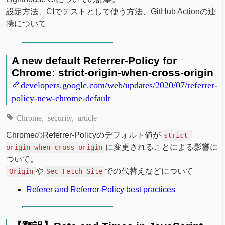
設定方法、CIでテストとして使う方法、GitHub Actionの連
携について
A new default Referrer-Policy for
Chrome: strict-origin-when-cross-origin
developers.google.com/web/updates/2020/07/referrer-
policy-new-chrome-default
Chrome
security
article
ChromeのReferrer-Policyのデフォルト値が
strict-
に変更されることによる影響に
origin-when-cross-origin
ついて。
や
での代替えなどについて
Origin
Sec-Fetch-Site
Referer and Referrer-Policy best practices