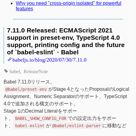
Why you need "cross-origin isolated" for powerful
features
7.11.0 Released: ECMAScript 2021
support in preset-env, TypeScript 4.0
support, printing config and the future
of `babel-eslint` · Babel
babeljs.io/blog/2020/07/30/7.11.0
babel
ReleaseNote
Babel 7.11.0リリース。
がStage 4となったProposalのLogical
@babel/preset-env
Assignment、Numeric Separatorのサポート、TypeScript
4.0で追加される構文のサポート。
Stage 1のDecimal Literalをサポー
ト、
での設定出力をサポー
BABEL_SHOW_CONFIG_FOR
ト、
が
に移動など
babel-eslint
@babel/eslint-parser