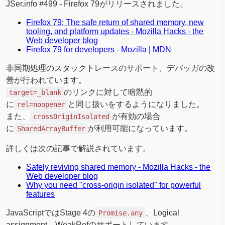
JSer.info #499 - Firefox 79がリリースされました。
Firefox 79: The safe return of shared memory, new
tooling, and platform updates - Mozilla Hacks - the
Web developer blog
Firefox 79 for developers - Mozilla | MDN
非同期処理のスタックトレースのサポート、デバッガの改
善が行われています。
のリンクに対して暗黙的
target=_blank
に
と同じ扱いをするようになりました。
rel=noopener
また、
が有効の場合
crossOriginIsolated
に
が利用可能になっています。
SharedArrayBuffer
詳しくは次の記事で解説されています。
Safely reviving shared memory - Mozilla Hacks - the
Web developer blog
Why you need "cross-origin isolated" for powerful
features
JavaScriptではStage 4の
、Logical
Promise.any
assignment、WeakRefのサポートしています。