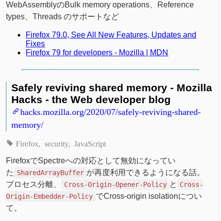
WebAssemblyのBulk memory operations、Reference
types、Threads のサポートなど
Firefox 79.0, See All New Features, Updates and
Fixes
Firefox 79 for developers - Mozilla | MDN
Safely reviving shared memory - Mozilla
Hacks - the Web developer blog
hacks.mozilla.org/2020/07/safely-reviving-shared-
memory/
Firefox
security
JavaScript
FirefoxでSpectreへの対応として無効になってい
た
が再度利用できるようになる話。
SharedArrayBuffer
プロセス分離、
と
Cross-Origin-Opener-Policy
Cross-
でCross-origin isolationについ
Origin-Embedder-Policy
て。