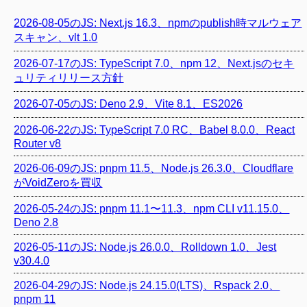
2026-08-05のJS: Next.js 16.3、npmのpublish時マルウェア
スキャン、vlt 1.0
2026-07-17のJS: TypeScript 7.0、npm 12、Next.jsのセキ
ュリティリリース方針
2026-07-05のJS: Deno 2.9、Vite 8.1、ES2026
2026-06-22のJS: TypeScript 7.0 RC、Babel 8.0.0、React
Router v8
2026-06-09のJS: pnpm 11.5、Node.js 26.3.0、Cloudflare
がVoidZeroを買収
2026-05-24のJS: pnpm 11.1〜11.3、npm CLI v11.15.0、
Deno 2.8
2026-05-11のJS: Node.js 26.0.0、Rolldown 1.0、Jest
v30.4.0
2026-04-29のJS: Node.js 24.15.0(LTS)、Rspack 2.0、
pnpm 11