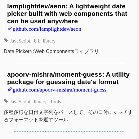
lamplightdev/aeon: A lightweight date
picker built with web components that
can be used anywhere
github.com/lamplightdev/aeon
JavaScript
UI
library
Date PickerのWeb Componentsライブラリ
apoorv-mishra/moment-guess: A utility
package for guessing date's format
github.com/apoorv-mishra/moment-guess
JavaScript
library
Tools
多種多様な日付文字列をパースして、その日付にマッチす
るフォーマットを返すツール