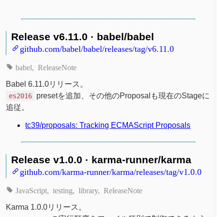
Release v6.11.0 · babel/babel
github.com/babel/babel/releases/tag/v6.11.0
babel
ReleaseNote
Babel 6.11.0リリース。
presetを追加、その他のProposalも現在のStageに
es2016
追従。
tc39/proposals: Tracking ECMAScript Proposals
Release v1.0.0 · karma-runner/karma
github.com/karma-runner/karma/releases/tag/v1.0.0
JavaScript
testing
library
ReleaseNote
Karma 1.0.0リリース。