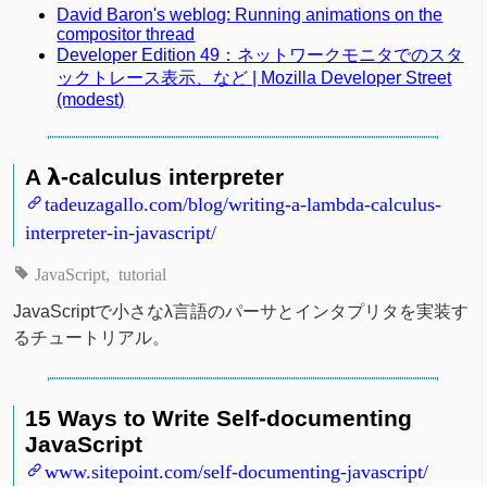
David Baron's weblog: Running animations on the
compositor thread
Developer Edition 49：ネットワークモニタでのスタ
ックトレース表示、など | Mozilla Developer Street
(modest)
A 𝝺-calculus interpreter
tadeuzagallo.com/blog/writing-a-lambda-calculus-
interpreter-in-javascript/
JavaScript
tutorial
JavaScriptで小さなλ言語のパーサとインタプリタを実装す
るチュートリアル。
15 Ways to Write Self-documenting
JavaScript
www.sitepoint.com/self-documenting-javascript/