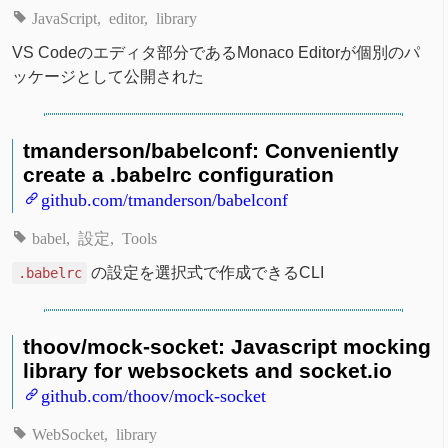
JavaScript
editor
library
VS Codeのエディタ部分であるMonaco Editorが個別のパ
ッケージとして公開された
tmanderson/babelconf: Conveniently
create a .babelrc configuration
github.com/tmanderson/babelconf
babel
設定
Tools
の設定を選択式で作成できるCLI
.babelrc
thoov/mock-socket: Javascript mocking
library for websockets and socket.io
github.com/thoov/mock-socket
WebSocket
library