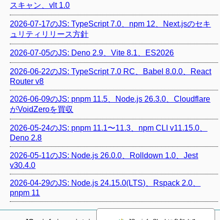
スキャン、vlt 1.0
2026-07-17のJS: TypeScript 7.0、npm 12、Next.jsのセキ
ュリティリリース方針
2026-07-05のJS: Deno 2.9、Vite 8.1、ES2026
2026-06-22のJS: TypeScript 7.0 RC、Babel 8.0.0、React
Router v8
2026-06-09のJS: pnpm 11.5、Node.js 26.3.0、Cloudflare
がVoidZeroを買収
2026-05-24のJS: pnpm 11.1〜11.3、npm CLI v11.15.0、
Deno 2.8
2026-05-11のJS: Node.js 26.0.0、Rolldown 1.0、Jest
v30.4.0
2026-04-29のJS: Node.js 24.15.0(LTS)、Rspack 2.0、
pnpm 11