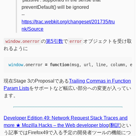
preventDefault() will be ignored
--
https://trac.webkit.org/changeset/201735/tru
nk/Source
の
第5引数
で
オブジェクトを受け取
window.onerror
error
れるように
window
.
onerror
=
function
(
msg
,
url
,
line
,
column
,
er
現在Stage 3のProposalである
Trailing Commas in Function
Param Lists
をサポートなど幅広い部分への変更が入ってい
ます。
Developer Edition 49: Network Request Stack Traces and
more ★ Mozilla Hacks – the Web developer blog
(
翻訳
)とい
う記事ではFirefox49で入る予定の開発者ツールの機能につ