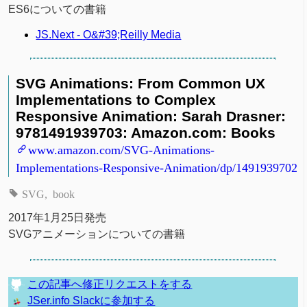
ES6についての書籍
JS.Next - O&#39;Reilly Media
SVG Animations: From Common UX
Implementations to Complex
Responsive Animation: Sarah Drasner:
9781491939703: Amazon.com: Books
www.amazon.com/SVG-Animations-
Implementations-Responsive-Animation/dp/1491939702
SVG
book
2017年1月25日発売
SVGアニメーションについての書籍
この記事へ修正リクエストをする
JSer.info Slackに参加する