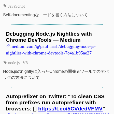
JavaScript
Self-documentingなコードを書く方法について
Debugging Node.js Nightlies with
Chrome DevTools — Medium
medium.com/@paul_irish/debugging-node-js-
nightlies-with-chrome-devtools-7c4a1b95ae27
node.js
V8
Node.jsのnightlyに入ったChromeの開発者ツールでのデバ
ッグの方法について
Autoprefixer on Twitter: "To clean CSS
from prefixes run Autoprefixer with
browsers: []
https://t.co/5CVdedVFMV
"