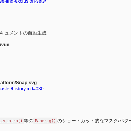
se-find-exclusion-sets/
ドキュメントの自動生成
3/vue
latform/Snap.svg
aster/history.md#030
等の
のショートカット的なマスク/パタ
per.ptrn()
Paper.g()