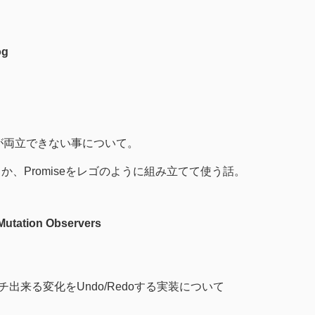
og
ateの保護が両立できない事について。
かどうか、Promiseをレゴのように組み立てて使う話。
utation Observers
rでキャッチ出来る変化をUndo/Redoする実装について