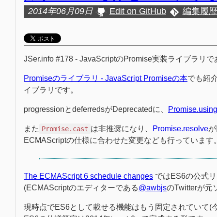
2014年06月09日
Edit on GitHub
編集履
JSer.info #178 - JavaScriptのPromise実装ライブラリ
Promiseのライブラリ - JavaScript Promiseの本
でも紹介
イブラリです。
progressionとdeferredsがDeprecatedに、
Promise.usin
また
は非推奨になり、
Promise.resolve
が
Promise.cast
ECMAScriptの仕様に合わせた変更なども行っています
The ECMAScript 6 schedule changes
ではES6の公式
(ECMAScriptのエディターである
@awbjs
のTwitterが
現時点でES6として載せる機能はもう固定されていて(