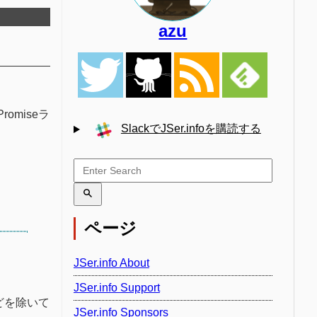
azu
omiseラ
SlackでJSer.infoを購読する
ページ
JSer.info About
JSer.info Support
どを除いて
JSer.info Sponsors