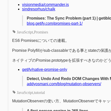
visionmedia/commander.js
sindresorhus/chalk
Promises: The Sync Problem (part 1) | getibl
blog.getify.com/promises-part-1/
JavaScript
Promises
ES6 Promisesについての連載。
Promise Polyfillがsub-classableである事とst
ネイティブのPromise.prototypeを拡張すべきなの
getify/native-promise-only
Detect, Undo And Redo DOM Changes With M
addyosmani.com/blog/mutation-observers/
JavaScript
tutorial
MutationObserverの使い方、MutationObserve
A first-person engine in 265 lines