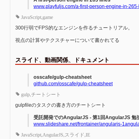
www.playfuljs.com/a-first-person-engine-in-265-
JavaScript
game
300行弱でFPS的なエンジンを作るチュートリアル。
視点の計算やテクスチャーについて書かれてる
スライド、動画関係、ドキュメント
osscafe/gulp-cheatsheet
github.com/osscafe/gulp-cheatsheet
gulp
チートシート
gulpfileのタスクの書き方のチートシート
受託開発でのAngularJS - 第1回AngularJS 勉強
www.slideshare.net/frontainer/angularjs-1angular
JavaScript
AngularJS
スライド
IE