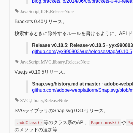
blog.brackets.io/2014/06/06/brackets-0-40-relea
JavaScript
IDE
ReleaseNote
Brackets 0.40リリース。
検索するときに除外するルールを書けるように、API 
Release v0.10.5: Release-v0.10.5 · yyx99080
github.com/yyx990803/vue/releases/tag/v0.10.5
JavaScript
MVC
library
ReleaseNote
Vue.js v0.10.5リリース。
Snap.svg/history.md at master · adobe-webp
github.com/adobe-webplatform/Snap.svg/blob/m
SVG
library
ReleaseNote
SVGライブラリのSnap.svg 0.3.0リリース。
等のクラス系のAPI、
や
.addClass()
Paper.mask()
Pa
のメソッドの追加等