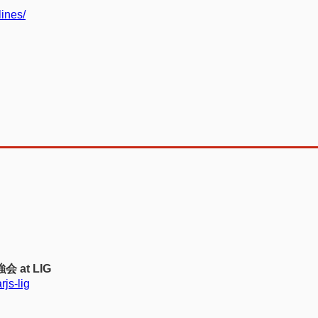
lines/
会 at LIG
js-lig