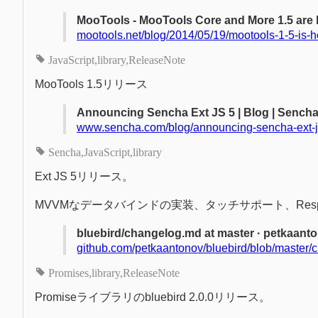
MooTools - MooTools Core and More 1.5 are 
mootools.net/blog/2014/05/19/mootools-1-5-is-h
JavaScript
library
ReleaseNote
MooTools 1.5リリース
Announcing Sencha Ext JS 5 | Blog | Sench
www.sencha.com/blog/announcing-sencha-ext-j
Sencha
JavaScript
library
Ext JS 5リリース。
MVVMなデータバインドの実装、タッチサポート、Responsi
bluebird/changelog.md at master · petkaant
github.com/petkaantonov/bluebird/blob/master
Promises
library
ReleaseNote
Promiseライブラリのbluebird 2.0.0リリース。