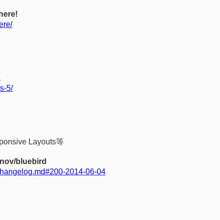
here!
ere/
a
s-5/
ve Layouts等
onov/bluebird
/changelog.md#200-2014-06-04