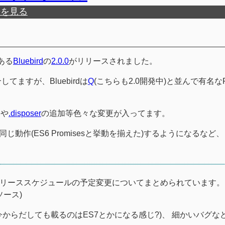
歴を見る
である
Bluebird
の
2.0.0
がリリースされました。
してますが、Bluebirdは
Q
(こちらも2.0開発中)と並んで有名なPr
g
や
.disposer
の追加等色々な変更が入ってます。
同じ動作(ES6 Promisesと挙動を揃えた)するようになるなど、
。
リリーススケジュールの予定変更についてまとめられています。
元ソース)
今からだしても載るのはES7とかになる感じ?)、 細かいバグな