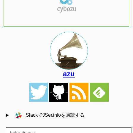
azu
SlackでJSer.infoを購読する