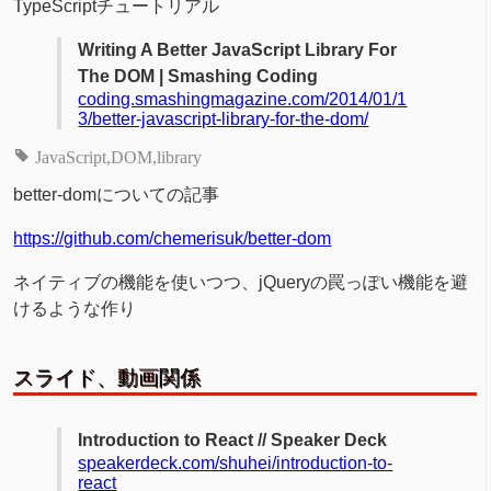
TypeScriptチュートリアル
Writing A Better JavaScript Library For
The DOM | Smashing Coding
coding.smashingmagazine.com/2014/01/1
3/better-javascript-library-for-the-dom/
JavaScript
DOM
library
better-domについての記事
https://github.com/chemerisuk/better-dom
ネイティブの機能を使いつつ、jQueryの罠っぽい機能を避
けるような作り
スライド、動画関係
Introduction to React // Speaker Deck
speakerdeck.com/shuhei/introduction-to-
react