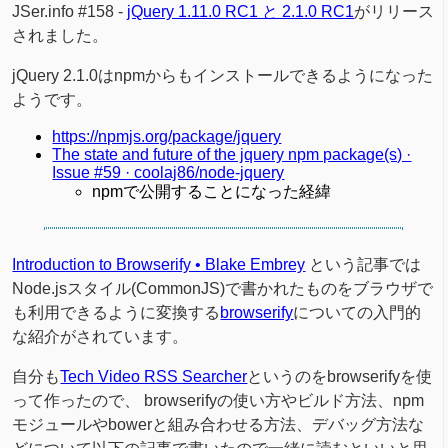
JSer.info #158 -
jQuery 1.11.0 RC1 と 2.1.0 RC1
がリリース
されました。
jQuery 2.1.0はnpmからもインストールできるようになった
ようです。
https://npmjs.org/package/jquery
The state and future of the jquery npm package(s) ·
Issue #59 · coolaj86/node-jquery
npmで公開することになった経緯
Introduction to Browserify • Blake Embrey
という記事では
Node.jsスタイル(CommonJS)で書かれたものをブラウザで
も利用できるように変換する
browserify
についての入門的
な紹介がされています。
自分も
Tech Video RSS Searcher
というのをbrowserifyを使
って作ったので、 browserifyの使い方やビルド方法、npm
モジュールやbowerと組み合わせる方法、デバッグ方法な