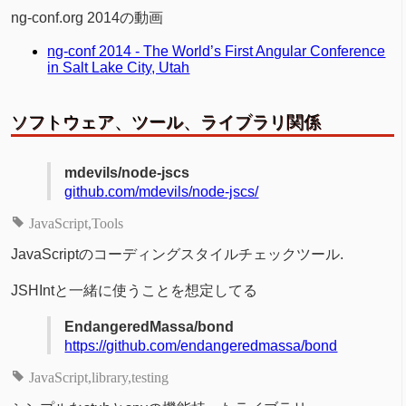
ng-conf.org 2014の動画
ng-conf 2014 - The World’s First Angular Conference
in Salt Lake City, Utah
ソフトウェア、ツール、ライブラリ関係
mdevils/node-jscs
github.com/mdevils/node-jscs/
JavaScript
Tools
JavaScriptのコーディングスタイルチェックツール.
JSHIntと一緒に使うことを想定してる
EndangeredMassa/bond
https://github.com/endangeredmassa/bond
JavaScript
library
testing