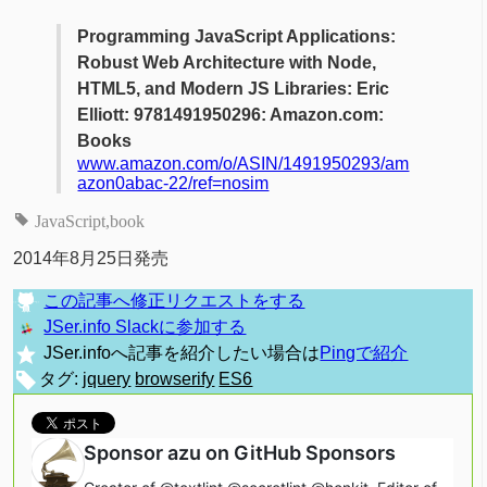
Programming JavaScript Applications:
Robust Web Architecture with Node,
HTML5, and Modern JS Libraries: Eric
Elliott: 9781491950296: Amazon.com:
Books
www.amazon.com/o/ASIN/1491950293/am
azon0abac-22/ref=nosim
JavaScript
book
2014年8月25日発売
この記事へ修正リクエストをする
JSer.info Slackに参加する
JSer.infoへ記事を紹介したい場合は
Pingで紹介
タグ:
jquery
browserify
ES6