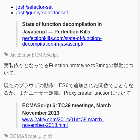
josh/selector-set
josh/jquery-selector-set
State of function decompilation in
Javascript — Perfection Kills
perfectionkills.com/state-of-function-
decompilation-in-javascript/
JavaScript
ECMAScript
実装依存となってるFunction.prototype.toStringの挙動につ
いて。
現在のブラウザの動作、ES6で追加された関数ではどうな
るか、またユーザー定義、Proxy.createFunctionについて
ECMAScript 6: TC39 meetings, March–
November 2013
www.2ality.com/2014/01/tc39-march-
november-2013.html
ECMAScript
まとめ