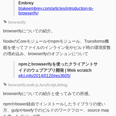
Embrey
blakeembrey.com/articles/introduction-to-
browserify/
browserify
browserifyについての紹介。
NodeのCoreモジュールやnpmモジュール、Transforms機
能を使ってファイルのインライン化やビルド時の環境変数
の埋め込み、browserifyのオプションについて
npmとbrowserifyを使ったクライアントサ
イドのウェブアプリ開発 | Web scratch
efcl.info/2014/0120/res3605/
browserify
node.js
JavaScript
debug
browserifyについての紹介と使ってみての所感。
npmやbower経由でインストールしたライブラリの使い
方、gulpやbeefyでのビルドのワークフロー、source map