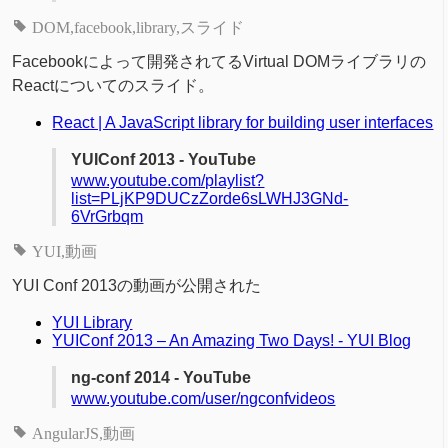
DOM
facebook
library
スライド
Facebookによって開発されてるVirtual DOMライブラリの
Reactについてのスライド。
React | A JavaScript library for building user interfaces
YUIConf 2013 - YouTube
www.youtube.com/playlist?
list=PLjKP9DUCzZorde6sLWHJ3GNd-
6VrGrbqm
YUI
動画
YUI Conf 2013の動画が公開された
YUI Library
YUIConf 2013 – An Amazing Two Days! - YUI Blog
ng-conf 2014 - YouTube
www.youtube.com/user/ngconfvideos
AngularJS
動画