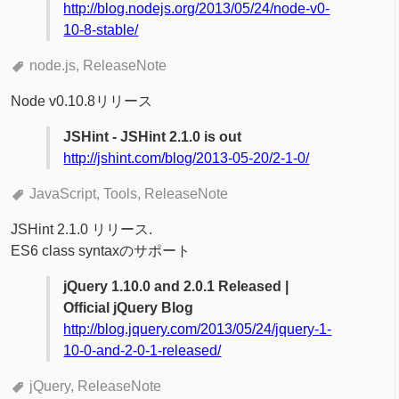
http://blog.nodejs.org/2013/05/24/node-v0-
10-8-stable/
node.js
ReleaseNote
Node v0.10.8リリース
JSHint - JSHint 2.1.0 is out
http://jshint.com/blog/2013-05-20/2-1-0/
JavaScript
Tools
ReleaseNote
JSHint 2.1.0 リリース.
ES6 class syntaxのサポート
jQuery 1.10.0 and 2.0.1 Released |
Official jQuery Blog
http://blog.jquery.com/2013/05/24/jquery-1-
10-0-and-2-0-1-released/
jQuery
ReleaseNote