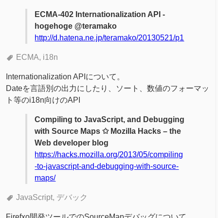
ECMA-402 Internationalization API -
hogehoge @teramako
http://d.hatena.ne.jp/teramako/20130521/p1
ECMA
i18n
Internationalization APIについて。
Dateを言語別の出力にしたり、ソート、数値のフォーマッ
ト等のi18n向けのAPI
Compiling to JavaScript, and Debugging
with Source Maps ✩ Mozilla Hacks – the
Web developer blog
https://hacks.mozilla.org/2013/05/compiling
-to-javascript-and-debugging-with-source-
maps/
JavaScript
デバック
Firefxo開発ツールでのSourceMapデバッグについて