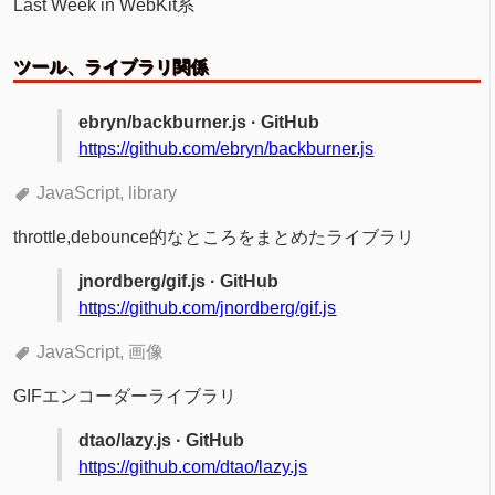
Last Week in WebKit系
ツール、ライブラリ関係
ebryn/backburner.js · GitHub
https://github.com/ebryn/backburner.js
JavaScript
library
throttle,debounce的なところをまとめたライブラリ
jnordberg/gif.js · GitHub
https://github.com/jnordberg/gif.js
JavaScript
画像
GIFエンコーダーライブラリ
dtao/lazy.js · GitHub
https://github.com/dtao/lazy.js