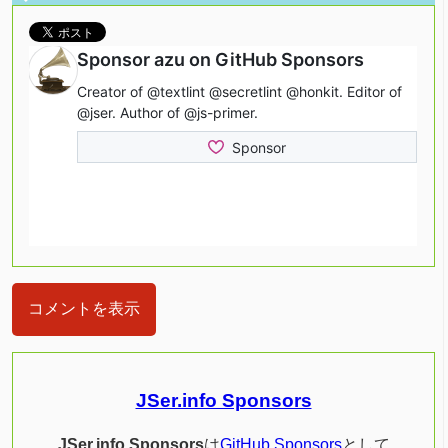
コメントを表示
JSer.info Sponsors
JSer.info Sponsors
は
GitHub Sponsors
として