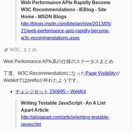
Web Performance APIs Rapidly Become
W3C Recommendations - IEBlog - Site
Home - MSDN Blogs
http://blogs.msdn.com/b/ie/archive/2013/05/
21/web-performance-apis-rapidly-become-
w3c-recommendations.aspx
W3C
まとめ
Web Performance APIs系の仕様のステータスまとめ
丁度、W3C Recommendationになった
Page Visibility
が
Webkitではprefixが外れたようです。
チェンジセット 150695 – WebKit
Writing Testable JavaScript · An A List
Apart Article
http://alistapart.com/article/writing-testable-
javascript