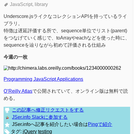
JavaScript
library
Underscore.jsライクなコレクションAPIを持っているライ
ブラリ。
特徴は遅延評価する所で、sequence単位でリスト(parent)
をつなげていく感じで、toArrayやeachなどを使った時に、
sequenceを辿りながら初めて評価される仕組み
今週の一枚
Programming JavaScript Applications
O’Reilly Atlas
で公開されていて、オンライン版は無料で読
める。
この記事へ修正リクエストをする
JSer.info Slackに参加する
JSer.infoへ記事を紹介したい場合は
Pingで紹介
タグ:
jQuery
testing