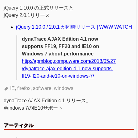
jQuery 1.10.0 の正式リリースと
jQuery 2.0.1リリース
jQuery 1.10.0 / 2.0.1 が同時リリース | WWW WATCH
dynaTrace AJAX Edition 4.1 now
supports FF19, FF20 and IE10 on
Windows 7 about:performance
http://apmblog.compuware.com/2013/05/27
/dynatrace-ajax-edition-4-1-now-supports-
ff19-ff20-and-ie10-on-windows-7/
IE
firefox
software
windows
dynaTrace AJAX Edition 4.1 リリース。
Windows 7のIE10サポート
アーティクル