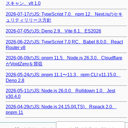
スキャン、vlt 1.0
2026-07-17のJS: TypeScript 7.0、npm 12、Next.jsのセキ
ュリティリリース方針
2026-07-05のJS: Deno 2.9、Vite 8.1、ES2026
2026-06-22のJS: TypeScript 7.0 RC、Babel 8.0.0、React
Router v8
2026-06-09のJS: pnpm 11.5、Node.js 26.3.0、Cloudflare
がVoidZeroを買収
2026-05-24のJS: pnpm 11.1〜11.3、npm CLI v11.15.0、
Deno 2.8
2026-05-11のJS: Node.js 26.0.0、Rolldown 1.0、Jest
v30.4.0
2026-04-29のJS: Node.js 24.15.0(LTS)、Rspack 2.0、
pnpm 11