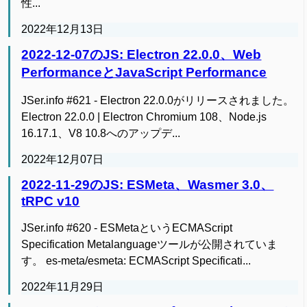
性...
2022年12月13日
2022-12-07のJS: Electron 22.0.0、Web
PerformanceとJavaScript Performance
JSer.info #621 - Electron 22.0.0がリリースされました。
Electron 22.0.0 | Electron Chromium 108、Node.js
16.17.1、V8 10.8へのアップデ...
2022年12月07日
2022-11-29のJS: ESMeta、Wasmer 3.0、
tRPC v10
JSer.info #620 - ESMetaというECMAScript
Specification Metalanguageツールが公開されていま
す。 es-meta/esmeta: ECMAScript Specificati...
2022年11月29日