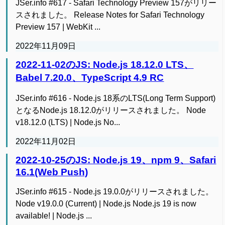
JSer.info #617 - Safari Technology Preview 157がリリー
スされました。 Release Notes for Safari Technology
Preview 157 | WebKit ...
2022年11月09日
2022-11-02のJS: Node.js 18.12.0 LTS、
Babel 7.20.0、TypeScript 4.9 RC
JSer.info #616 - Node.js 18系のLTS(Long Term Support)
となるNode.js 18.12.0がリリースされました。 Node
v18.12.0 (LTS) | Node.js No...
2022年11月02日
2022-10-25のJS: Node.js 19、npm 9、Safari
16.1(Web Push)
JSer.info #615 - Node.js 19.0.0がリリースされました。
Node v19.0.0 (Current) | Node.js Node.js 19 is now
available! | Node.js ...