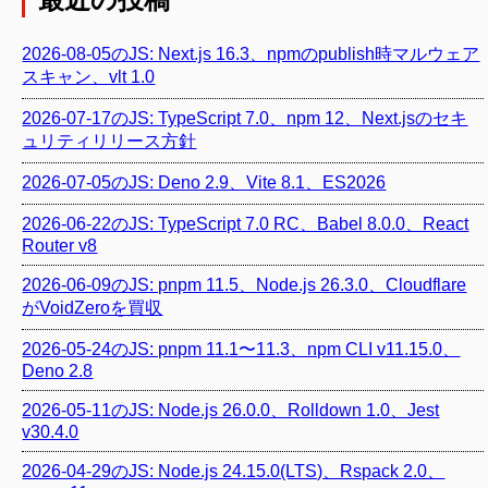
2026-08-05のJS: Next.js 16.3、npmのpublish時マルウェア
スキャン、vlt 1.0
2026-07-17のJS: TypeScript 7.0、npm 12、Next.jsのセキ
ュリティリリース方針
2026-07-05のJS: Deno 2.9、Vite 8.1、ES2026
2026-06-22のJS: TypeScript 7.0 RC、Babel 8.0.0、React
Router v8
2026-06-09のJS: pnpm 11.5、Node.js 26.3.0、Cloudflare
がVoidZeroを買収
2026-05-24のJS: pnpm 11.1〜11.3、npm CLI v11.15.0、
Deno 2.8
2026-05-11のJS: Node.js 26.0.0、Rolldown 1.0、Jest
v30.4.0
2026-04-29のJS: Node.js 24.15.0(LTS)、Rspack 2.0、