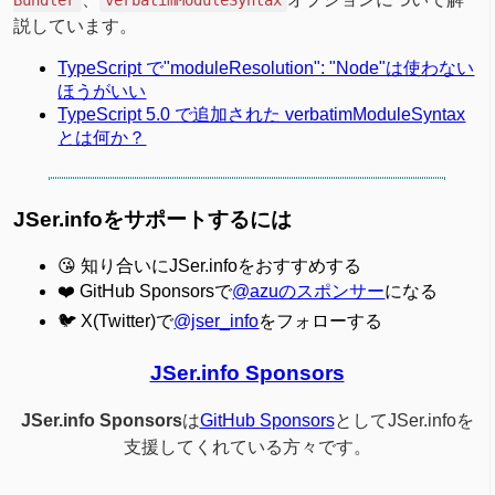
Bundler
verbatimModuleSyntax
説しています。
TypeScript で"moduleResolution": "Node"は使わない
ほうがいい
TypeScript 5.0 で追加された verbatimModuleSyntax
とは何か？
JSer.infoをサポートするには
😘 知り合いにJSer.infoをおすすめする
❤️ GitHub Sponsorsで
@azuのスポンサー
になる
🐦 X(Twitter)で
@jser_info
をフォローする
JSer.info Sponsors
JSer.info Sponsors
は
GitHub Sponsors
としてJSer.infoを
支援してくれている方々です。