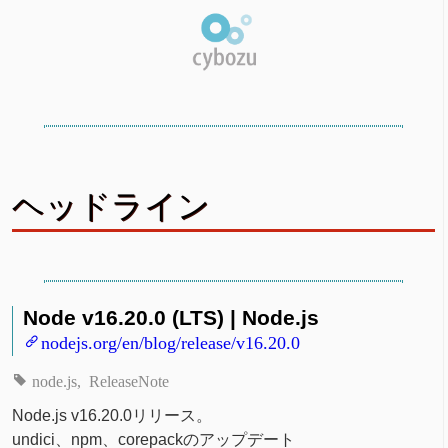
ヘッドライン
Node v16.20.0 (LTS) | Node.js
nodejs.org/en/blog/release/v16.20.0
node.js
ReleaseNote
Node.js v16.20.0リリース。
undici、npm、corepackのアップデート