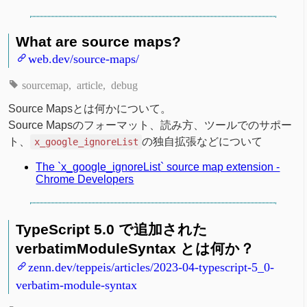
What are source maps?
web.dev/source-maps/
sourcemap
article
debug
Source Mapsとは何かについて。
Source Mapsのフォーマット、読み方、ツールでのサポー
ト、
の独自拡張などについて
x_google_ignoreList
The `x_google_ignoreList` source map extension -
Chrome Developers
TypeScript 5.0 で追加された
verbatimModuleSyntax とは何か？
zenn.dev/teppeis/articles/2023-04-typescript-5_0-
verbatim-module-syntax