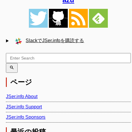
SlackでJSer.infoを購読する
ページ
JSer.info About
JSer.info Support
JSer.info Sponsors
最近の投稿