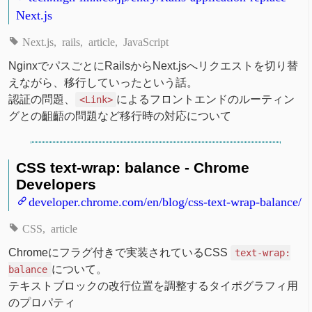
Next.js
Next.js
rails
article
JavaScript
NginxでパスごとにRailsからNext.jsへリクエストを切り替
えながら、移行していったという話。
認証の問題、
によるフロントエンドのルーティン
<Link>
グとの齟齬の問題など移行時の対応について
CSS text-wrap: balance - Chrome
Developers
developer.chrome.com/en/blog/css-text-wrap-balance/
CSS
article
Chromeにフラグ付きで実装されているCSS
text-wrap:
について。
balance
テキストブロックの改行位置を調整するタイポグラフィ用
のプロパティ