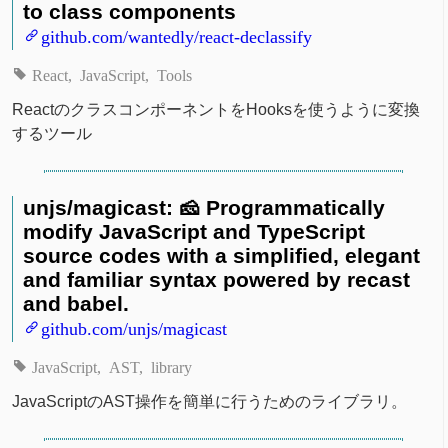
to class components
github.com/wantedly/react-declassify
React
JavaScript
Tools
ReactのクラスコンポーネントをHooksを使うように変換
するツール
unjs/magicast: 🧀 Programmatically
modify JavaScript and TypeScript
source codes with a simplified, elegant
and familiar syntax powered by recast
and babel.
github.com/unjs/magicast
JavaScript
AST
library
JavaScriptのAST操作を簡単に行うためのライブラリ。