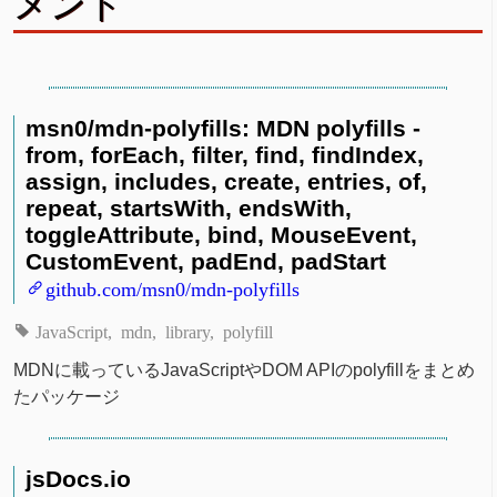
メント
msn0/mdn-polyfills: MDN polyfills -
from, forEach, filter, find, findIndex,
assign, includes, create, entries, of,
repeat, startsWith, endsWith,
toggleAttribute, bind, MouseEvent,
CustomEvent, padEnd, padStart
github.com/msn0/mdn-polyfills
JavaScript
mdn
library
polyfill
MDNに載っているJavaScriptやDOM APIのpolyfillをまとめ
たパッケージ
jsDocs.io