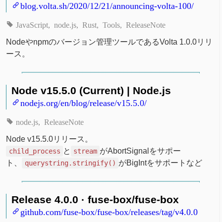
blog.volta.sh/2020/12/21/announcing-volta-100/
JavaScript
node.js
Rust
Tools
ReleaseNote
Nodeやnpmのバージョン管理ツールであるVolta 1.0.0リリ
ース。
Node v15.5.0 (Current) | Node.js
nodejs.org/en/blog/release/v15.5.0/
node.js
ReleaseNote
Node v15.5.0リリース。
と
がAbortSignalをサポー
child_process
stream
ト、
がBigIntをサポートなど
querystring.stringify()
Release 4.0.0 · fuse-box/fuse-box
github.com/fuse-box/fuse-box/releases/tag/v4.0.0