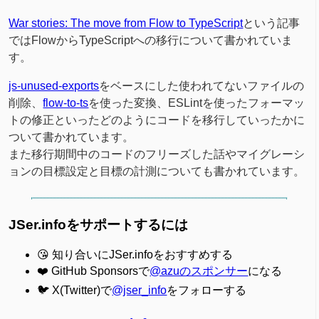
War stories: The move from Flow to TypeScript
という記事
ではFlowからTypeScriptへの移行について書かれていま
す。
js-unused-exports
をベースにした使われてないファイルの
削除、
flow-to-ts
を使った変換、ESLintを使ったフォーマッ
トの修正といったどのようにコードを移行していったかに
ついて書かれています。
また移行期間中のコードのフリーズした話やマイグレーシ
ョンの目標設定と目標の計測についても書かれています。
JSer.infoをサポートするには
😘 知り合いにJSer.infoをおすすめする
❤️ GitHub Sponsorsで
@azuのスポンサー
になる
🐦 X(Twitter)で
@jser_info
をフォローする