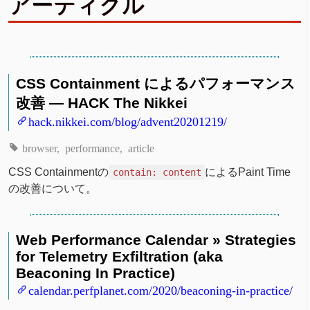
アーティクル
CSS Containment によるパフォーマンス
改善 — HACK The Nikkei
hack.nikkei.com/blog/advent20201219/
browser
performance
article
CSS Containmentの
によるPaint Time
contain: content
の改善について。
Web Performance Calendar » Strategies
for Telemetry Exfiltration (aka
Beaconing In Practice)
calendar.perfplanet.com/2020/beaconing-in-practice/