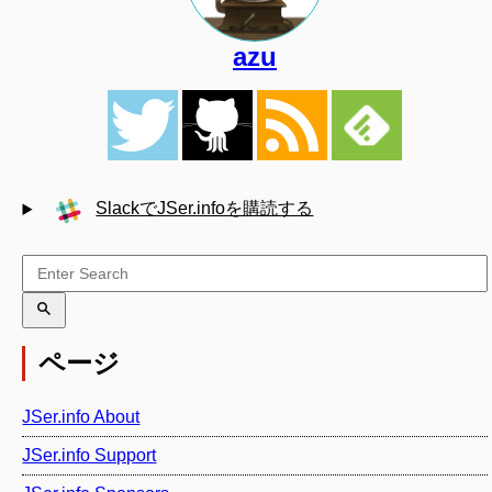
azu
SlackでJSer.infoを購読する
ページ
JSer.info About
JSer.info Support