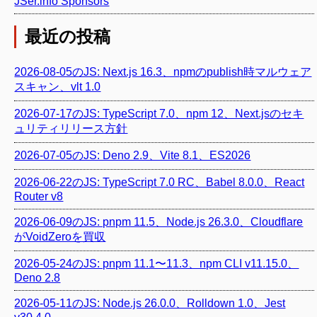
JSer.info Sponsors
最近の投稿
2026-08-05のJS: Next.js 16.3、npmのpublish時マルウェア
スキャン、vlt 1.0
2026-07-17のJS: TypeScript 7.0、npm 12、Next.jsのセキ
ュリティリリース方針
2026-07-05のJS: Deno 2.9、Vite 8.1、ES2026
2026-06-22のJS: TypeScript 7.0 RC、Babel 8.0.0、React
Router v8
2026-06-09のJS: pnpm 11.5、Node.js 26.3.0、Cloudflare
がVoidZeroを買収
2026-05-24のJS: pnpm 11.1〜11.3、npm CLI v11.15.0、
Deno 2.8
2026-05-11のJS: Node.js 26.0.0、Rolldown 1.0、Jest