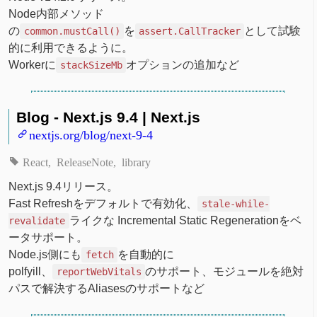
Node内部メソッド
の
を
として試験
common.mustCall()
assert.CallTracker
的に利用できるように。
Workerに
オプションの追加など
stackSizeMb
Blog - Next.js 9.4 | Next.js
nextjs.org/blog/next-9-4
React
ReleaseNote
library
Next.js 9.4リリース。
Fast Refreshをデフォルトで有効化、
stale-while-
ライクな Incremental Static Regenerationをベ
revalidate
ータサポート。
Node.js側にも
を自動的に
fetch
polfyill、
のサポート、モジュールを絶対
reportWebVitals
パスで解決するAliasesのサポートなど