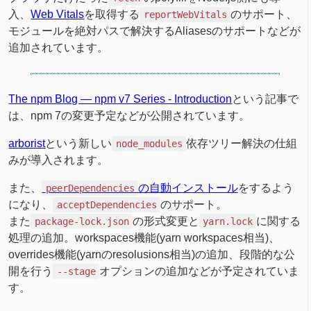
入、
Web Vitals
を取得する
のサポート、
reportWebVitals
モジュールを絶対パスで解決するAliasesのサポートなどが
追加されています。
The npm Blog — npm v7 Series - Introduction
という記事で
は、npm 7の変更予定などが公開されています。
arborist
という新しい
依存ツリー解決の仕組
node_modules
みが導入されます。
また、
の自動インストール
をするよう
peerDependencies
になり、
のサポート。
acceptDependencies
また
の形式変更と
に関する
package-lock.json
yarn.lock
処理の追加。workspaces機能(yarn workspaces相当)、
overrides機能(yarnのresolusions相当)の追加、段階的な公
開を行う
オプションの追加などが予定されていま
--stage
す。