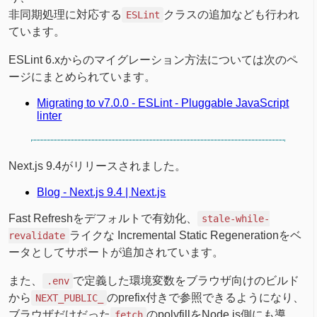
非同期処理に対応する
クラスの追加なども行われ
ESLint
ています。
ESLint 6.xからのマイグレーション方法については次のペ
ージにまとめられています。
Migrating to v7.0.0 - ESLint - Pluggable JavaScript
linter
Next.js 9.4がリリースされました。
Blog - Next.js 9.4 | Next.js
Fast Refreshをデフォルトで有効化、
stale-while-
ライクな Incremental Static Regenerationをベ
revalidate
ータとしてサポートが追加されています。
また、
で定義した環境変数をブラウザ向けのビルド
.env
から
のprefix付きで参照できるようになり、
NEXT_PUBLIC_
ブラウザだけだった
のpolyfillをNode.js側にも導
fetch