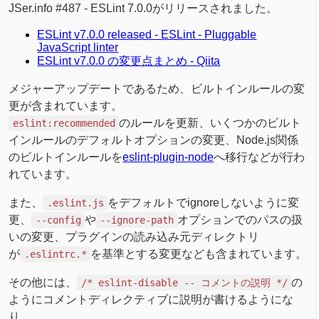
JSer.info #487 - ESLint 7.0.0がリリースされました。
ESLint v7.0.0 released - ESLint - Pluggable
JavaScript linter
ESLint v7.0.0 の変更点まとめ - Qiita
メジャーアップデートであるため、ビルトインルールの変
更が含まれています。
のルールを更新、いくつかのビルト
eslint:recommended
インルールのデフォルトオプションの変更、Node.js関係
のビルトインルールを
eslint-plugin-node
へ移行などが行わ
れています。
また、
をデフォルトでignoreしないように変
.eslint.js
更、
や
オプションでのパスの扱
--config
--ignore-path
いの変更、プラグインの読み込み元ディレクトリ
が
を基準とする変更なども含まれています。
.eslintrc.*
その他には、
の
/* eslint-disable -- コメントの説明 */
ようにコメントディレクティブに説明が書けるようにな
り、