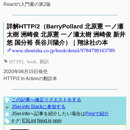
Reactの入門書の第2版
詳解HTTP/2（BarryPollard 北原憲 一ノ瀬
太樹 洲崎俊 北原憲 一ノ瀬太樹 洲崎俊 新井
悠 国分裕 長谷川陽介）｜翔泳社の本
www.shoeisha.co.jp/book/detail/9784798163789
HTTP2
book
翻訳
2020年06月15日発売
HTTP/2 in Actionの翻訳本
この記事へ修正リクエストをする
JSer.info Slackに参加する
JSer.infoへ記事を紹介したい場合は
Pingで紹介
タグ:
ESLint
Next.js
npm