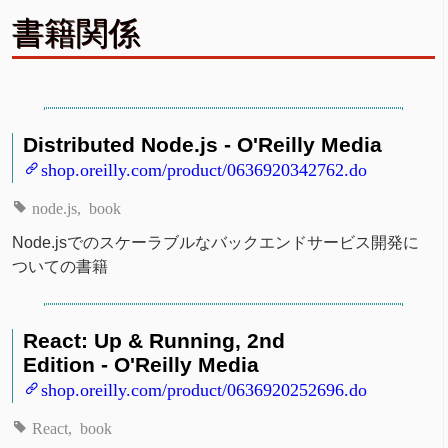
書籍関係
Distributed Node.js - O'Reilly Media
shop.oreilly.com/product/0636920342762.do
node.js
book
Node.jsでのスケーラブルなバックエンドサービス開発に
ついての書籍
React: Up & Running, 2nd
Edition - O'Reilly Media
shop.oreilly.com/product/0636920252696.do
React
book