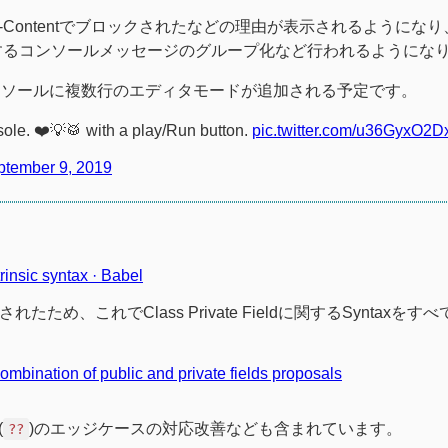
-Contentでブロックされたなどの理由が表示されるようにな
するコンソールメッセージのグループ化など行われるようにな
が、コンソールに複数行のエディタモードが追加される予定です。
ole. ❤️💡🥁 with a play/Run button.
pic.twitter.com/u36GyxO2D
ptember 9, 2019
rinsic syntax · Babel
サポートされたため、これでClass Private Fieldに関するSyntaxを
ombination of public and private fields proposals
(
)のエッジケースの対応改善なども含まれています。
??