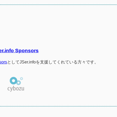
er.info Sponsors
sors
としてJSer.infoを支援してくれている方々です。