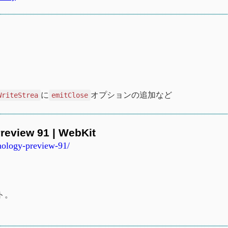
に
オプションの追加など
WriteStrea
emitClose
review 91 | WebKit
hnology-preview-91/
ト。
ト