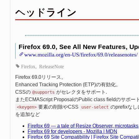
ヘッドライン
Firefox 69.0, See All New Features, U
www.mozilla.org/en-US/firefox/69.0/releasenotes/
Firefox
ReleaseNote
Firefox 69.0リリース。
Enhanced Tracking Protection (ETP)の有効化。
CSSの
がセレクタをサポート.
@supports
またECMAScript ProposalのPublic class fieldのサ
要素の削除やCSS
のprefix
<keygen>
user-select
を追加など
Firefox 69 — a tale of Resize Observer, microtask
Firefox 69 for developers - Mozilla | MDN
Firefox 69 Site Compatibility | Firefox Site Compatib