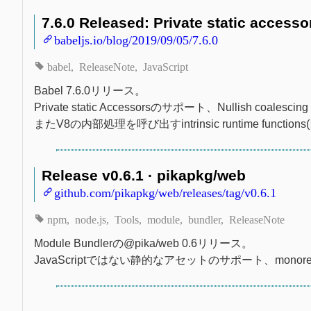
7.6.0 Released: Private static accesso
babeljs.io/blog/2019/09/05/7.6.0
babel
ReleaseNote
JavaScript
Babel 7.6.0リリース。
Private static Accessorsのサポート、Nullish coalescing o
またV8の内部処理を呼び出すintrinsic runtime functions(
Release v0.6.1 · pikapkg/web
github.com/pikapkg/web/releases/tag/v0.6.1
npm
node.js
Tools
module
bundler
ReleaseNote
Module Bundlerの@pika/web 0.6リリース。
JavaScriptではない静的なアセットのサポート、mon