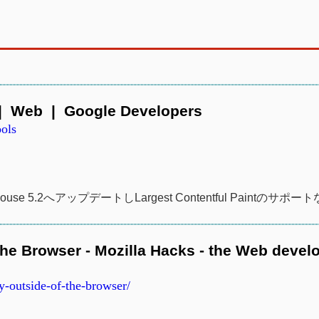
 | Web | Google Developers
ols
ouse 5.2へアップデートしLargest Contentful Paintのサポー
e Browser - Mozilla Hacks - the Web devel
-outside-of-the-browser/