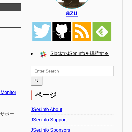
azu
SlackでJSer.infoを購読する
 Monitor
ページ
JSer.info About
rのサポー
JSer.info Support
JSer.info Sponsors