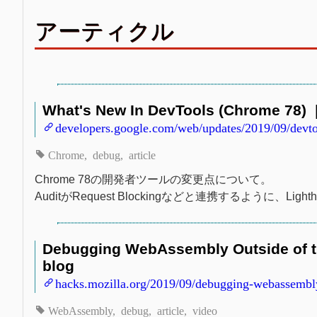
アーティクル
What's New In DevTools (Chrome 78)
developers.google.com/web/updates/2019/09/devto
Chrome
debug
article
Chrome 78の開発者ツールの変更点について。
AuditがRequest Blockingなどと連携するように、Lighth
Debugging WebAssembly Outside of th
blog
hacks.mozilla.org/2019/09/debugging-webassembly
WebAssembly
debug
article
video