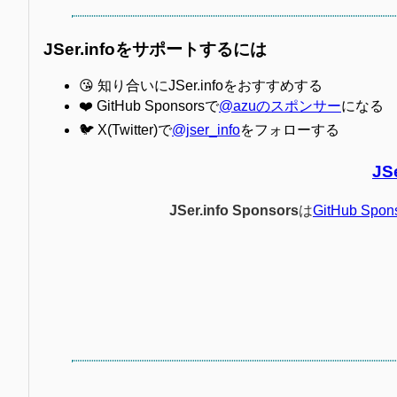
JSer.infoをサポートするには
😘 知り合いにJSer.infoをおすすめする
❤️ GitHub Sponsorsで
@azuのスポンサー
になる
🐦 X(Twitter)で
@jser_info
をフォローする
JS
JSer.info Sponsors
は
GitHub Spon