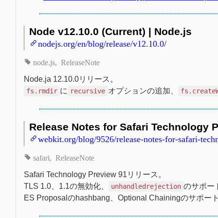
Node v12.10.0 (Current) | Node.js
nodejs.org/en/blog/release/v12.10.0/
node.js
ReleaseNote
Node.ja 12.10.0リリース。
に
オプションの追加、
fs.rmdir
recursive
fs.create
Release Notes for Safari Technology P
webkit.org/blog/9526/release-notes-for-safari-tec
safari
ReleaseNote
Safari Technology Preview 91リリース。
TLS 1.0、1.1の無効化、
のサポー
unhandledrejection
ES Proposalのhashbang、Optional Chainingのサポー