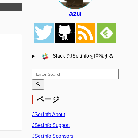
azu
SlackでJSer.infoを購読する
ページ
JSer.info About
JSer.info Support
JSer.info Sponsors