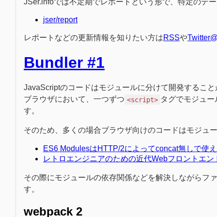
JSer.infoでは不定期でレポートという形で、特定の
jser/report
レポートなどの更新情報を知りたい方は
RSS
や
Twitter@
Bundler #1
JavaScriptのコードはモジュールに分けて開発するこ
ブラウザにおいて、一つずつ
タグでモジュー
<script>
す。
そのため、多くの場合ブラウザ向けのコードはモジュールを
ES6 ModulesはHTTP/2によってconcat無しで使える
レトロエンジニアのための近代Webフロントエンド事情 
その際にモジュールの依存関係などを解決しながらファイル
す。
webpack 2