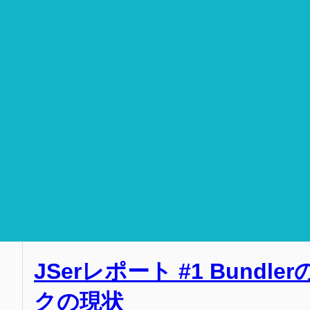
JSerレポート #1 Bun
クの現状