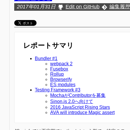
2017年01月31日
Edit on GitHub
編集履
レポートサマリ
Bundler #1
webpack 2
Fusebox
Rollup
Browserify
ES modules
Testing Framework #3
MochaがContributorを募集
Sinon.js 2.0へ向けて
2016 JavaScript Rising Stars
AVA will introduce Magic assert