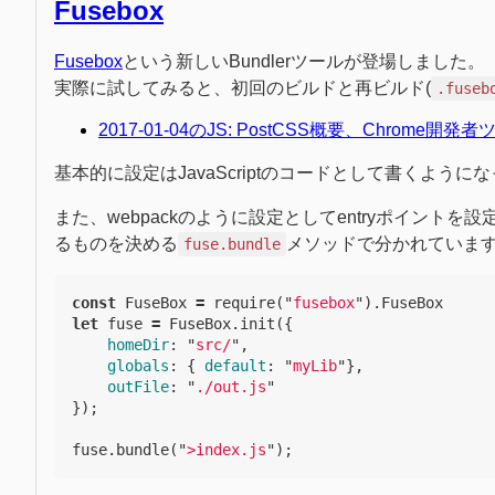
Fusebox
Fusebox
という新しいBundlerツールが登場しました。
実際に試してみると、初回のビルドと再ビルド(
.fuseb
2017-01-04のJS: PostCSS概要、Chrome開発者ツール
基本的に設定はJavaScriptのコードとして書くように
また、webpackのように設定としてentryポイント
るものを決める
メソッドで分かれていま
fuse.bundle
const
FuseBox
=
require
(
"
fusebox
"
).
FuseBox
let
fuse
=
FuseBox
.
init
({
homeDir
:
"
src/
"
,
globals
:
{
default
:
"
myLib
"
},
outFile
:
"
./out.js
"
});
fuse
.
bundle
(
"
>index.js
"
);