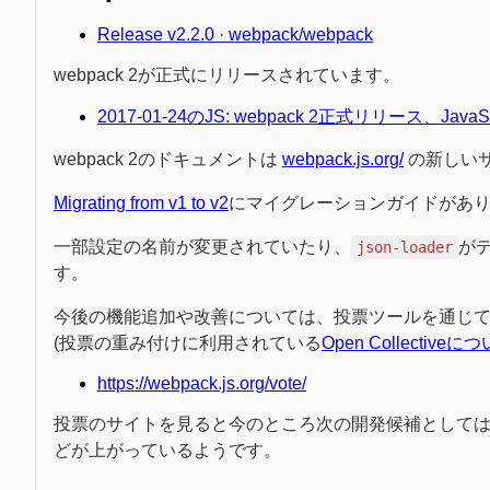
Release v2.2.0 · webpack/webpack
webpack 2が正式にリリースされています。
2017-01-24のJS: webpack 2正式リリース、JavaScr
webpack 2のドキュメントは
webpack.js.org/
の新しい
Migrating from v1 to v2
にマイグレーションガイドがあ
一部設定の名前が変更されていたり、
が
json-loader
す。
今後の機能追加や改善については、投票ツールを通じ
(投票の重み付けに利用されている
Open Collectiv
https://webpack.js.org/vote/
投票のサイトを見ると今のところ次の開発候補としてはScope H
どが上がっているようです。