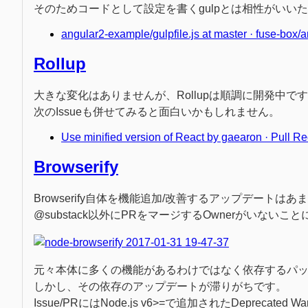
そのためコードとして設定を書くgulpとは相性がいい
angular2-example/gulpfile.js at master · fuse-box
Rollup
大きな変化はありませんが、Rollupは順調に開発中で
次のIssueも併せてみると面白いかもしれません。
Use minified version of React by gaearon · Pull
Browserify
Browserify自体を機能追加/改善するアップデート
@substack以外にPRをマージするOwnerがいない
元々本体に多くの機能があるわけではなく依存するパ
しかし、その依存のアップデートが滞りがちです。
Issue/PRにはNode.js v6>=で追加されたDeprecate