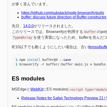
が多く並んでいます。
https://github.com/substack/node-browserify/pulls
buffer: discuss future direction of Buffer construct
先日、
14.0.0
がリリースされました。
このリリースでは、Browserifyが利用する
のpol
buffer
を使う実装になったため、bufferを含ん
TypedArray
IE10以下でも動くようにしたい場合は、古い
feross/buff
$ 
npm 
install 
buffer@4 
--save
$ 
browserify 
-r
 buffer/:buffer main.js 
>
ES modules
MSEdgeと
WebKit
にES modules(
<script type="modul
Release Notes for Safari Technology Preview 21 |
ES modulesとNode.js modulesについては細か