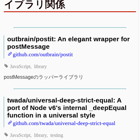
イブラリ関係
outbrain/postit: An elegant wrapper for
postMessage
github.com/outbrain/postit
JavaScript
library
postMessageのラッパーライブラリ
twada/universal-deep-strict-equal: A
port of Node v6's internal _deepEqual
function in a universal style
github.com/twada/universal-deep-strict-equal
JavaScript
library
testing