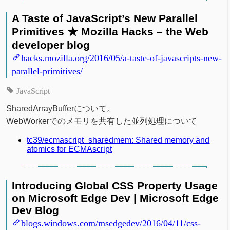
A Taste of JavaScript’s New Parallel
Primitives ★ Mozilla Hacks – the Web
developer blog
hacks.mozilla.org/2016/05/a-taste-of-javascripts-new-
parallel-primitives/
JavaScript
SharedArrayBufferについて。
WebWorkerでのメモリを共有した並列処理について
tc39/ecmascript_sharedmem: Shared memory and
atomics for ECMAscript
Introducing Global CSS Property Usage
on Microsoft Edge Dev | Microsoft Edge
Dev Blog
blogs.windows.com/msedgedev/2016/04/11/css-