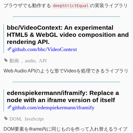
ブラウザでも動作する
の実装ライブラリ
deepStrictEqual
bbc/VideoContext: An experimental
HTML5 & WebGL video composition and
rendering API.
github.com/bbc/VideoContext
動画
audio
API
Web Audio APIのような形でVideoを処理できるライブラリ
edenspiekermann/iframify: Replace a
node with an iframe version of itself
github.com/edenspiekermann/iframify
DOM
JavaScript
DOM要素をiframe内に同じものを作って入れ替えるライブ