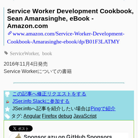
Service Worker Development Cookbook,
Sean Amarasinghe, eBook -
Amazon.com
www.amazon.com/Service-Worker-Development-
Cookbook-Amarasinghe-ebook/dp/B01F3LATMY
ServiceWorker
book
2016年11月4日発売
Service Workerについての書籍
この記事へ修正リクエストをする
JSer.info Slackに参加する
JSer.infoへ記事を紹介したい場合は
Pingで紹介
タグ:
Angular
Firefox
debug
JavaScript