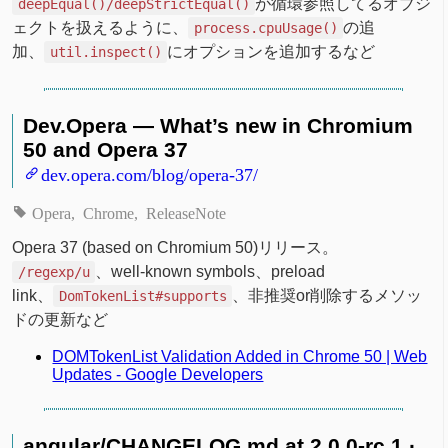
が循環参照してるオブジ
deepEqual()/deepStrictEqual()
ェクトを扱えるように、
の追
process.cpuUsage()
加、
にオプションを追加するなど
util.inspect()
Dev.Opera — What’s new in Chromium
50 and Opera 37
dev.opera.com/blog/opera-37/
Opera
Chrome
ReleaseNote
Opera 37 (based on Chromium 50)リリース。
、well-known symbols、preload
/regexp/u
link、
、非推奨or削除するメソッ
DomTokenList#supports
ドの更新など
DOMTokenList Validation Added in Chrome 50 | Web
Updates - Google Developers
angular/CHANGELOG.md at 2.0.0-rc.1 ·