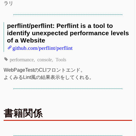
ラリ
perflint/perflint: Perflint is a tool to
identify unexpected performance levels
of a Website
github.com/perflint/perflint
performance
console
Tools
WebPageTestのCLIフロントエンド。
よくみるLint風の結果表示をしてくれる。
書籍関係