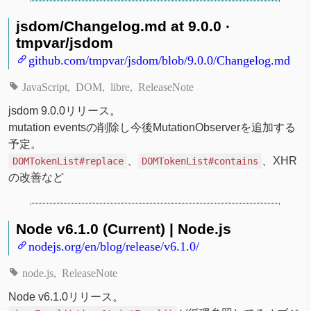
jsdom/Changelog.md at 9.0.0 ·
tmpvar/jsdom
github.com/tmpvar/jsdom/blob/9.0.0/Changelog.md
JavaScript
DOM
libre
ReleaseNote
jsdom 9.0.0リリース。
mutation eventsの削除し今後MutationObserverを追加する
予定。
、
、XHR
DOMTokenList#replace
DOMTokenList#contains
の改善など
Node v6.1.0 (Current) | Node.js
nodejs.org/en/blog/release/v6.1.0/
node.js
ReleaseNote
Node v6.1.0リリース。