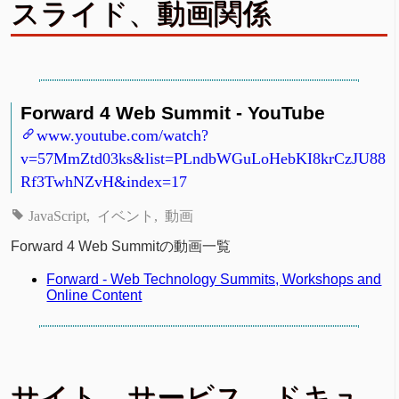
スライド、動画関係
Forward 4 Web Summit - YouTube
www.youtube.com/watch?
v=57MmZtd03ks&list=PLndbWGuLoHebKI8krCzJU88
Rf3TwhNZvH&index=17
JavaScript
イベント
動画
Forward 4 Web Summitの動画一覧
Forward - Web Technology Summits, Workshops and
Online Content
サイト、サービス、ドキュ