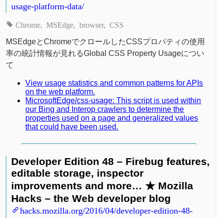
usage-platform-data/
Chrome
MSEdge
browser
CSS
MSEdgeとChromeでクロールしたCSSプロパティの使用
率の統計情報が見れるGlobal CSS Property Usageについ
て
View usage statistics and common patterns for APIs
on the web platform.
MicrosoftEdge/css-usage: This script is used within
our Bing and Interop crawlers to determine the
properties used on a page and generalized values
that could have been used.
Developer Edition 48 – Firebug features,
editable storage, inspector
improvements and more… ★ Mozilla
Hacks – the Web developer blog
hacks.mozilla.org/2016/04/developer-edition-48-