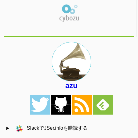
azu
SlackでJSer.infoを購読する