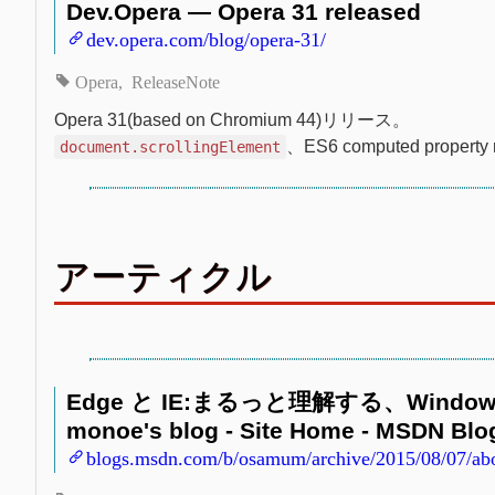
Dev.Opera — Opera 31 released
dev.opera.com/blog/opera-31/
Opera
ReleaseNote
Opera 31(based on Chromium 44)リリース。
、ES6 computed proper
document.scrollingElement
アーティクル
Edge と IE:まるっと理解する、Wind
monoe's blog - Site Home - MSDN Blo
blogs.msdn.com/b/osamum/archive/2015/08/07/ab