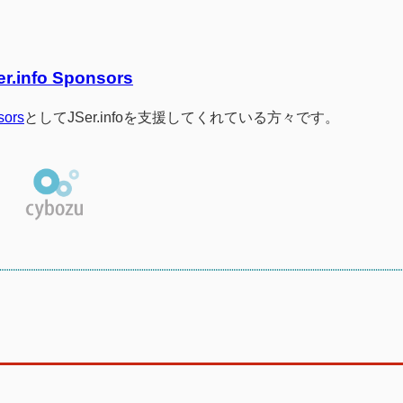
er.info Sponsors
sors
としてJSer.infoを支援してくれている方々です。