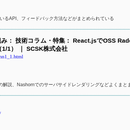
ているAPI、フィードバック方法などがまとめられている
術コラム・特集： React.jsでOSS Rade
1/1） ｜ SCSK株式会社
umn1_1.html
ャの解説、Nashornでのサーバサイドレンダリングなどよくまと
/