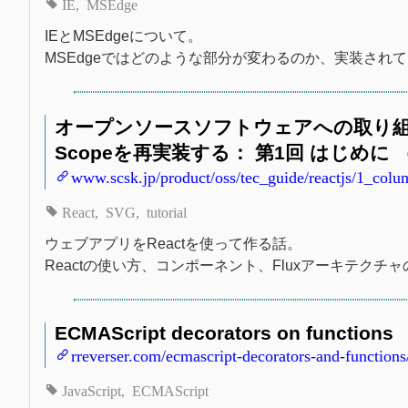
IE
MSEdge
IEとMSEdgeについて。
MSEdgeではどのような部分が変わるのか、実装され
オープンソースソフトウェアへの取り組み： 技
Scopeを再実装する： 第1回 はじめに （
www.scsk.jp/product/oss/tec_guide/reactjs/1_col
React
SVG
tutorial
ウェブアプリをReactを使って作る話。
Reactの使い方、コンポーネント、Fluxアーキテクチ
ECMAScript decorators on functions
rreverser.com/ecmascript-decorators-and-functions
JavaScript
ECMAScript