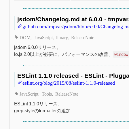
jsdom/Changelog.md at 6.0.0 · tmpva
github.com/tmpvar/jsdom/blob/6.0.0/Changelog.m
DOM
JavaScript
library
ReleaseNote
jsdom 6.0.0リリース。
io.js 2.0以上が必要に、パフォーマンスの改善、
window
ESLint 1.1.0 released - ESLint - Plugga
eslint.org/blog/2015/08/eslint-1.1.0-released
JavaScript
Tools
ReleaseNote
ESLint 1.1.0リリース。
grep-styleのformatterの追加