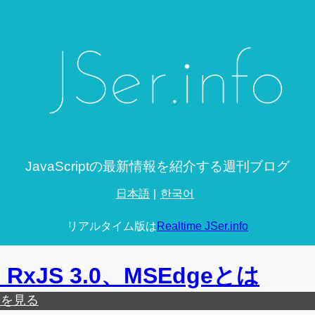
JavaScriptの最新情報を紹介する週刊ブログ
日本語
한국어
リアルタイム版は
Realtime JSer.info
3.0、RxJS 3.0、MSEdgeとは
歴を見る