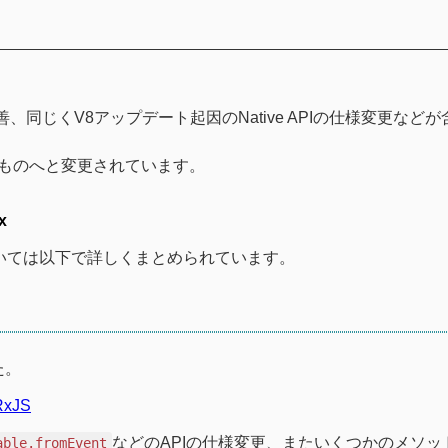
ト改善、同じくV8アップデート起因のNative APIの仕様変更など
ものへと変更されています。
x
かについては以下で詳しくまとめられています。
た。
/RxJS
などのAPIの仕様変更、またいくつかのメソッドの
able.fromEvent