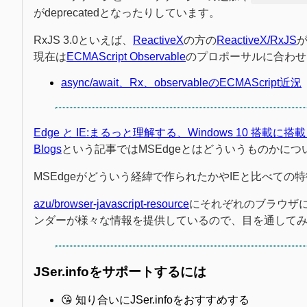
がdeprecatedとなったりしています。
RxJS 3.0といえば、
ReactiveX
の方の
ReactiveX/RxJS
が
現在は
ECMAScript Observable
のプロポーサルに合わせ
async/await、Rx、observableのECMAScript近況
Edge と IE:まるっと理解する、Windows 10 搭載に搭載される
Blogs
という記事ではMSEdgeとはどういうものかに
MSEdgeがどういう経緯で作られたかやIEと比べて
azu/browser-javascript-resource
にそれぞれのブラウザ
ンダーが様々な情報を提供しているので、目を通して
JSer.infoをサポートするには
😘 知り合いにJSer.infoをおすすめする