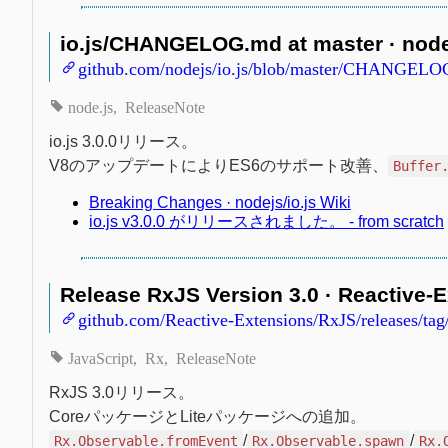
io.js/CHANGELOG.md at master · nodej
github.com/nodejs/io.js/blob/master/CHANGELO
node.js
ReleaseNote
io.js 3.0.0リリース。
V8のアップデートによりES6のサポート改善、
Buffer
Breaking Changes · nodejs/io.js Wiki
io.js v3.0.0 がリリースされました。 - from scratch
Release RxJS Version 3.0 · Reactive-
github.com/Reactive-Extensions/RxJS/releases/tag
JavaScript
Rx
ReleaseNote
RxJS 3.0リリース。
CoreパッケージとLiteパッケージへの追加。
/
/
Rx.Observable.fromEvent
Rx.Observable.spawn
Rx.