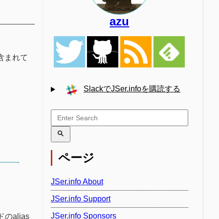
azu
が含まれて
SlackでJSer.infoを購読する
ページ
JSer.info About
JSer.info Support
JSer.info Sponsors
alias