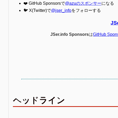
❤️ GitHub Sponsorsで
@azuのスポンサー
になる
🐦 X(Twitter)で
@jser_info
をフォローする
JS
JSer.info Sponsors
は
GitHub Spon
ヘッドライン