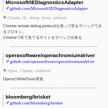
Microsoft/IEDiagnosticsAdapter
github.com/Microsoft/IEDiagnosticsAdapter
Chrome
IE
debug
proxy
software
Chrome remote debug protocolを使ってIEをデバッグでき
るプロキシ。
ChromeでIEで見てるサイトをデバッグ出来る
operasoftware/operachromiumdriver
github.com/operasoftware/operachromiumdriver
Opera
Chrome
webdriver
OperaのWebDriver実装
bloomberg/brisket
github.com/bloomberg/brisket