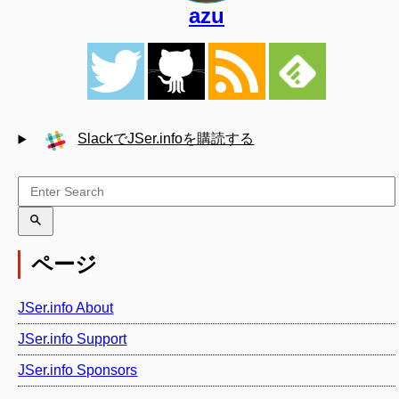
azu
SlackでJSer.infoを購読する
ページ
JSer.info About
JSer.info Support
JSer.info Sponsors