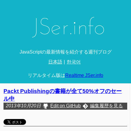
JavaScriptの最新情報を紹介する週刊ブログ
日本語
한국어
リアルタイム版は
Realtime JSer.info
Packt Publishingの書籍が全て50%オフのセー
ル中
2013年10月20日
Edit on GitHub
編集履歴を見る