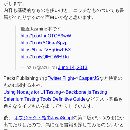
がします。
内容も基礎的なものも多いけど、ニッチなものついても書
籍がでたりするので面白いかなと思います。
最近Jasmine本です
http://t.co/JndOTOA3wW
http://t.co/xAO6aaSpzp
https://t.co/FVEq0rwFBX
http://t.co/yQIECWE9Jn
— azu (@azu_re)
June 14, 2013
Packt Publishingでは
Twitter Flight
や
CasperJS
など特定の
ものに関する本や、
Using Node.js for UI Testing
や
Backbone.js Testing
、
Selenium Testing Tools Definitive Guide
などテスト関係も
色んなタイプものを出してたりしています。
後、
オブジェクト指向JavaScript
の第二版がいつのまにか
出てたりしたので、気になる書籍を探してみるのもいいと