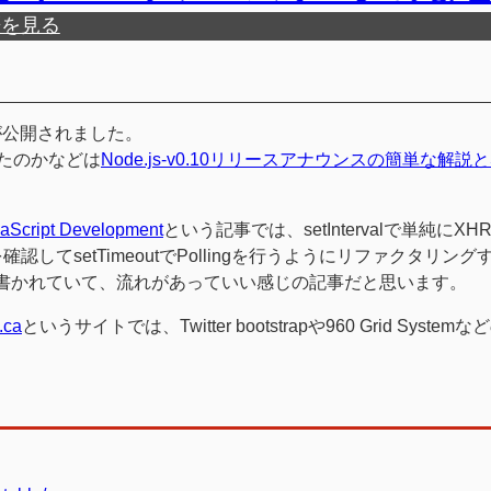
歴を見る
が公開されました。
ったのかなどは
Node.js-v0.10リリースアナウンスの簡単な解説
avaScript Development
という記事では、setIntervalで単純にX
認してsetTimeoutでPollingを行うようにリファクタリン
法も書かれていて、流れがあっていい感じの記事だと思います。
.ca
というサイトでは、Twitter bootstrapや960 Grid System