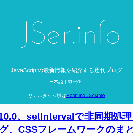
JavaScriptの最新情報を紹介する週刊ブログ
日本語
한국어
リアルタイム版は
Realtime JSer.info
v0.10.0、setIntervalで非同期
グ、CSSフレームワークのま