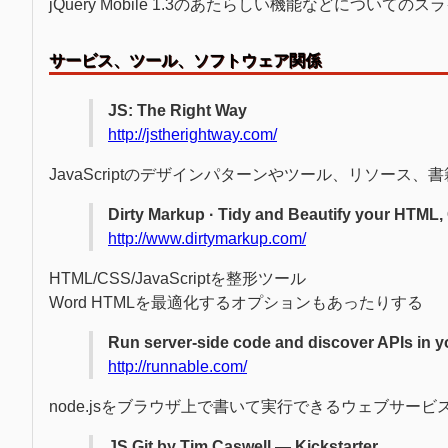
jQuery Mobile 1.3のあたらしい機能などについてのス
サービス、ツール、ソフトウェア関係
JS: The Right Way
http://jstherightway.com/
JavaScriptのデザインパターンやツール、リソース、
Dirty Markup · Tidy and Beautify your HTML,
http://www.dirtymarkup.com/
HTML/CSS/JavaScriptを整形ツール
Word HTMLを最適化するオプションもあったりする
Run server-side code and discover APIs in 
http://runnable.com/
node.jsをブラウザ上で書いて実行できるウェブサービ
JS Git by Tim Caswell — Kickstarter