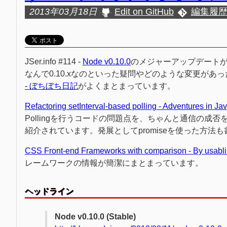
2013年03月18日
Edit on GitHub
編集履
JSer.info #114 -
Node v0.10.0
のメジャーアップデート
なんで0.10.xなのといった疑問やどのような変更があ
- ぼちぼち日記
がよくまとまっています。
Refactoring setInterval-based polling - Adventures in J
Pollingを行うコードの問題点を、ちゃんと通信の成否を確
紹介されています。発展としてpromiseを使った方
CSS Front-end Frameworks with comparison - By usabli
レームワークの情報が簡潔にまとまっています。
ヘッドライン
Node v0.10.0 (Stable)