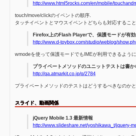
http://www.html5rocks.com/en/mobile/touchand
touch/move/clickのイベントの順序.
タッチイベントとマウスイベントどちらも対応するこ
Firefox上のFlash Playerで、保護モードが
http://www.d-toybox.com/studio/weblog/show.
wmodeを使って保護モードでもIMEが利用できるよう
プライベートメソッドのユニットテストは書かない
http://qa.atmarkit.co.jp/q/2784
プライベートメソッドのテストはどうするべきなのか
スライド、動画関係
jQuery Mobile 1.3 最新情報
http://www.slideshare.net/yoshikawa_t/jquery-m