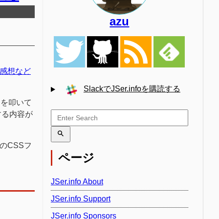
azu
と感想など
SlackでJSer.infoを購読する
HRを叩いて
グする内容が
などのCSSフ
ページ
JSer.info About
JSer.info Support
JSer.info Sponsors