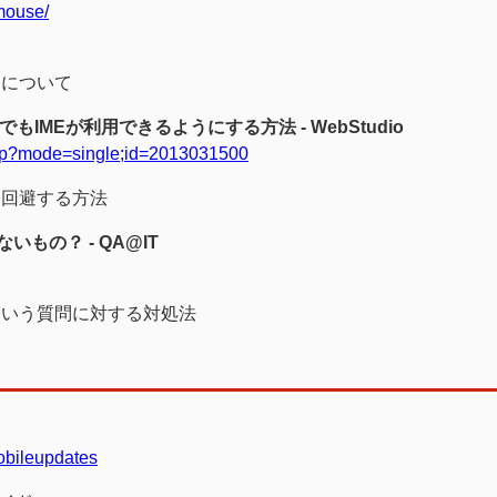
mouse/
とについて
有効でもIMEが利用できるようにする方法 - WebStudio
php?mode=single;id=2013031500
に回避する方法
もの？ - QA@IT
という質問に対する対処法
obileupdates