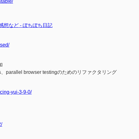
table/
と感想など - ぼちぼち日記
ased/
加
、parallel browser testingのためのリファクタリング
ing-yui-3-9-0/
2/