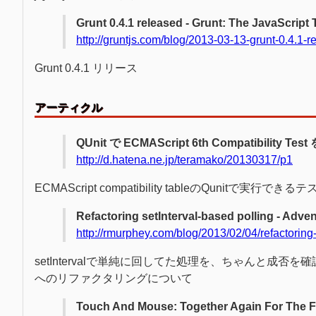
Grunt 0.4.1 released - Grunt: The JavaScript
http://gruntjs.com/blog/2013-03-13-grunt-0.4.1-r
Grunt 0.4.1 リリース
アーティクル
QUnit で ECMAScript 6th Compatibility T
http://d.hatena.ne.jp/teramako/20130317/p1
ECMAScript compatibility tableのQunitで実行でき
Refactoring setInterval-based polling - Adv
http://rmurphey.com/blog/2013/02/04/refactoring-s
setIntervalで単純に回してた処理を、ちゃんと成否を確
へのリファクタリングについて
Touch And Mouse: Together Again For The F