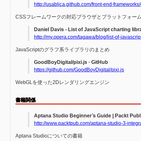
http://usablica.github.com/front-end-framework
CSSフレームワークの対応ブラウザとプラットフォーム、使
Daniel Davis - List of JavaScript charting libr
http://my.opera.com/tagawa/blog/list-of-javascript
JavaScriptのグラフ系ライブラリのまとめ
GoodBoyDigital/pixi.js · GitHub
https://github.com/GoodBoyDigital/pixi.js
WebGLを使った2Dレンダリングエンジン
書籍関係
Aptana Studio Beginner’s Guide | Packt Publ
http://www.packtpub.com/aptana-studio-3-integ
Aptana Studioについての書籍