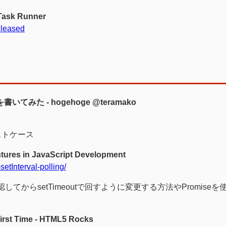
 Task Runner
eleased
est を書いてみた - hogehoge @teramako
るテストケース
entures in JavaScript Development
etInterval-polling/
認してからsetTimeoutで回すように変更する方法やPromise
irst Time - HTML5 Rocks