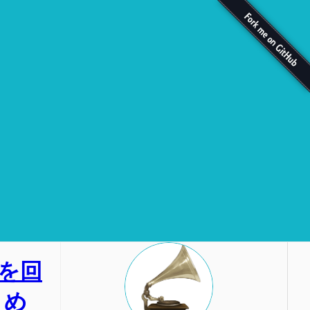
処理を回
とめ