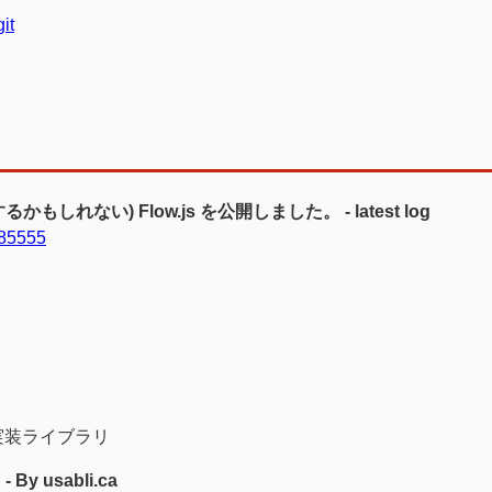
it
ない) Flow.js を公開しました。 - latest log
185555
ript実装ライブラリ
- By usabli.ca