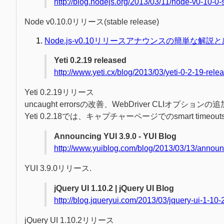
http://blog.nodejs.org/2013/03/11/node-v0-10-0-s
Node v0.10.0リリース(stable release)
Node.js-v0.10リリースアナウンスの簡単な解説
Yeti 0.2.19 released
http://www.yeti.cx/blog/2013/03/yeti-0-2-19-rele
Yeti 0.2.19リリース
uncaught errorsの改善、WebDriver CLIオプションの追
Yeti 0.2.18では、キャプチャーページでのsmart timeouts
Announcing YUI 3.9.0 - YUI Blog
http://www.yuiblog.com/blog/2013/03/13/announc
YUI 3.9.0リリース.
jQuery UI 1.10.2 | jQuery UI Blog
http://blog.jqueryui.com/2013/03/jquery-ui-1-10-
jQuery UI 1.10.2リリース