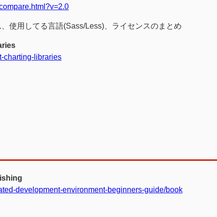
s/compare.html?v=2.0
用してる言語(Sass/Less)、ライセンスのまとめ
aries
-charting-libraries
ishing
rated-development-environment-beginners-guide/book