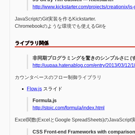
http://www.kickstarter.com/projects/creationix/js-g
JavaScriptのGit実装を作るKickstarter.
Chromebookのような環境でも使えるGitを
ライブラリ関係
非同期プログラミングを驚きのシンプルさに (するかもしれ
http://uupaa.hatenablog.com/entry/2013/03/12/
カウンタベースのフロー制御ライブラリ
Flow.js
スライド
Formula.js
http://stoic.com/formula/index.html
Excel関数(ExcelとGoogle SpreadSheets)のJavaSc
CSS Front-end Frameworks with comparison 