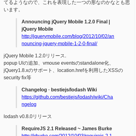
てるようなので、これを表現した一つの形なのかなとも思
います。
Announcing jQuery Mobile 1.2.0 Final |
jQuery Mobile
http://jquerymobile.com/blog/2012/10/02/an
nouncing-jquery-mobile-1-2-0-final/
jQuery Mobile 1.2.0リリース.
popup UIの追加、vmouse eventsのstandalone化、
jQuery1.8.xのサポート、location.hrefを利用したXSSの
security fix等
Changelog · bestiejs/lodash Wiki
https://github.com/bestiejs/lodash/wiki/Cha
ngelog
lodash v0.8.0リリース
RequireJS 2.1 Released ~ James Burke
http://jrburke.com/2012/10/03/requirejs-2.1-