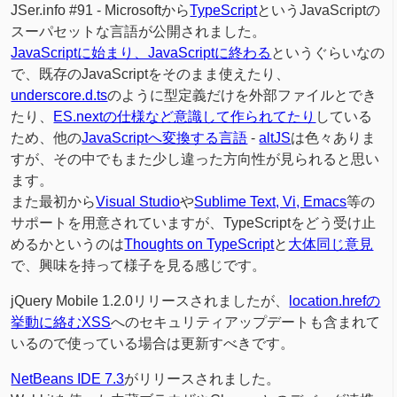
JSer.info #91 - Microsoftから
TypeScript
というJavaScriptの
スーパセットな言語が公開されました。
JavaScriptに始まり、JavaScriptに終わる
というぐらいなの
で、既存のJavaScriptをそのまま使えたり、
underscore.d.ts
のように型定義だけを外部ファイルとでき
たり、
ES.nextの仕様など意識して作られてたり
している
ため、他の
JavaScriptへ変換する言語
-
altJS
は色々ありま
すが、その中でもまた少し違った方向性が見られると思い
ます。
また最初から
Visual Studio
や
Sublime Text, Vi, Emacs
等の
サポートを用意されていますが、TypeScriptをどう受け止
めるかというのは
Thoughts on TypeScript
と
大体
同じ
意見
で、興味を持って様子を見る感じです。
jQuery Mobile 1.2.0リリースされましたが、
location.hrefの
挙動に絡むXSS
へのセキュリティアップデートも含まれて
いるので使っている場合は更新すべきです。
NetBeans IDE 7.3
がリリースされました。