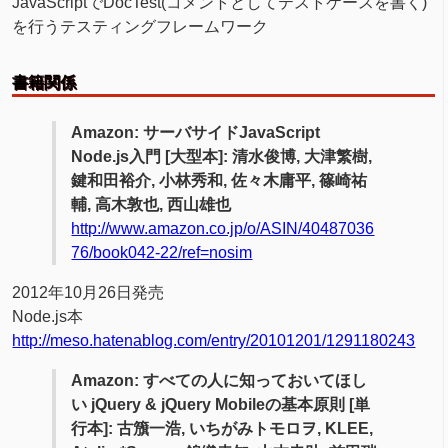
JavaScriptでDocTest(コメントとしてテストケースを書く)
を行うテスティングフレームワーク
書籍関係
Amazon: サーバサイドJavaScript
Node.js入門 [大型本]: 清水俊博, 大津繁樹,
鍵和田裕介, 小林秀和, 佐々木庸平, 篠崎祐
輔, 高木敦也, 西山雄也
http://www.amazon.co.jp/o/ASIN/40487036
76/book042-22/ref=nosim
2012年10月26日発売
Node.js本
http://meso.hatenablog.com/entry/20101201/1291180243
Amazon: すべての人に知っておいてほし
い jQuery & jQuery Mobileの基本原則 [単
行本]: 古籏一浩, いちがみトモロヲ, KLEE,