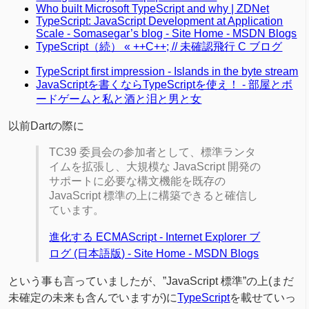
Who built Microsoft TypeScript and why | ZDNet
TypeScript: JavaScript Development at Application
Scale - Somasegar’s blog - Site Home - MSDN Blogs
TypeScript（続） « ++C++; // 未確認飛行 C ブログ
TypeScript first impression - Islands in the byte stream
JavaScriptを書くならTypeScriptを使え！ - 部屋とボ
ードゲームと私と酒と泪と男と女
以前Dartの際に
TC39 委員会の参加者として、標準ランタ
イムを拡張し、大規模な JavaScript 開発の
サポートに必要な構文機能を既存の
JavaScript 標準の上に構築できると確信し
ています。
進化する ECMAScript - Internet Explorer ブ
ログ (日本語版) - Site Home - MSDN Blogs
という事も言っていましたが、”JavaScript 標準”の上(まだ
未確定の未来も含んでいますが)に
TypeScript
を載せていっ