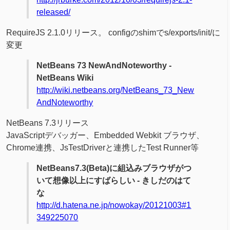
released/
RequireJS 2.1.0リリース。 configのshimでs/exports/init/に
変更
NetBeans 73 NewAndNoteworthy -
NetBeans Wiki
http://wiki.netbeans.org/NetBeans_73_New
AndNoteworthy
NetBeans 7.3リリース
JavaScriptデバッガー、Embedded Webkit ブラウザ、
Chrome連携、JsTestDriverと連携したTest Runner等
NetBeans7.3(Beta)に組込みブラウザがつ
いて想像以上にすばらしい - きしだのはて
な
http://d.hatena.ne.jp/nowokay/20121003#1
349225070