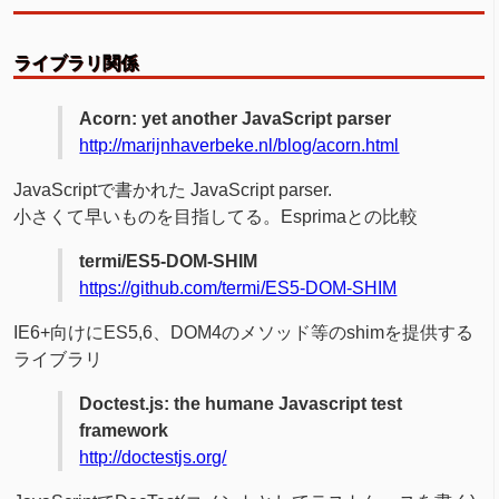
ライブラリ関係
Acorn: yet another JavaScript parser
http://marijnhaverbeke.nl/blog/acorn.html
JavaScriptで書かれた JavaScript parser.
小さくて早いものを目指してる。Esprimaとの比較
termi/ES5-DOM-SHIM
https://github.com/termi/ES5-DOM-SHIM
IE6+向けにES5,6、DOM4のメソッド等のshimを提供する
ライブラリ
Doctest.js: the humane Javascript test
framework
http://doctestjs.org/