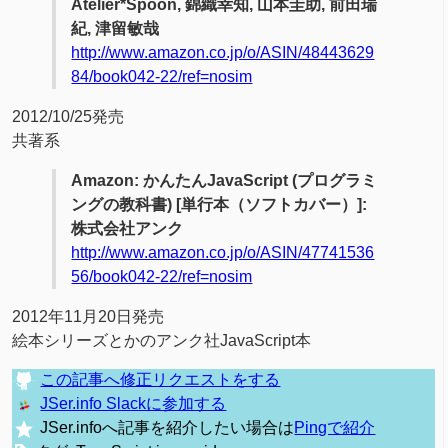
Atelier*Spoon, 錦織幸知, 山本圭助, 前田瑞
紀, 津留敏哉
http://www.amazon.co.jp/o/ASIN/48443629
84/book042-22/ref=nosim
2012/10/25発売
共著系
Amazon: かんたんJavaScript (プログラミ
ングの教科書) [単行本（ソフトカバー）]:
株式会社アンク
http://www.amazon.co.jp/o/ASIN/47741536
56/book042-22/ref=nosim
2012年11月20日発売
絵本シリーズとかのアンク社JavaScript本
この記事へ修正リクエストをする
JSer.info Slackに参加する
JSer.infoへ記事を紹介したい場合は
Pingで紹介