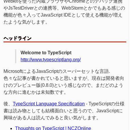
Webkitを使った内蔵ブラウザやChromeとのデバッグ連携
やJsTestDriverとの連携等、WebStormとかでもある感じの
機能が色々入ってJavaScript IDEとして使える機能が増え
たような気がします。
ヘッドライン
Welcome to TypeScript
http://www.typescriptlang.org/
MicrosoftによるJavaScriptのスーパーセットな言語.
色々な記事が書かれていると思いますが、現在は開発者向
けのプレビュー版(0.8.0)という感じなので、まだどのよう
な方向に進むかは未知数です。
後、
TypeScript Language Specification
- TypeScriptの仕様
書は読み物としても結構面白いと思うので、JavaScriptに
興味がある人は読んでみると良い気がします。
Thoughts on TypeScript | NCZOnline