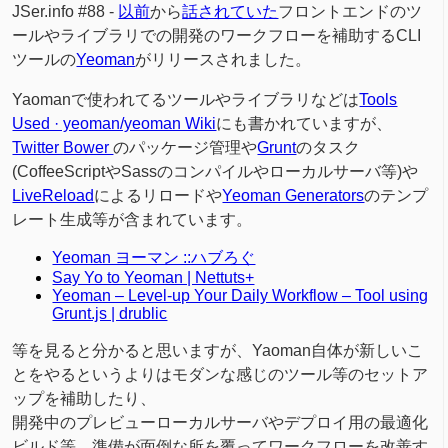
JSer.info #88 -
以前
から
話されていた
フロントエンドのツ
ールやライブラリでの開発のワークフローを補助するCLI
ツールの
Yeoman
がリリースされました。
Yaomanで使われてるツールやライブラリなどは
Tools
Used · yeoman/yeoman Wiki
にも書かれていますが、
Twitter Bower
のパッケージ管理や
Grunt
のタスク
(CoffeeScriptやSassのコンパイルやローカルサーバ等)や
LiveReload
によるリロードや
Yeoman Generators
のテンプ
レート生成等が含まれています。
Yeoman ヨーマン ::ハブろぐ
Say Yo to Yeoman | Nettuts+
Yeoman – Level-up Your Daily Workflow – Tool using
Grunt.js | drublic
等を見ると分かると思いますが、Yaoman自体が新しいこ
とをやるというよりはモダンな感じのツール等のセットア
ップを補助したり、
開発中のプレビューローカルサーバやデプロイ用の最適化
ビルド等、準備が面倒な所を覆ってワークフローを改善す