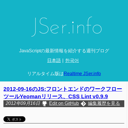
JavaScriptの最新情報を紹介する週刊ブログ
日本語
한국어
リアルタイム版は
Realtime JSer.info
2012-09-16のJS:フロントエンドのワークフロー
ツールYeomanリリース、CSS Lint v0.9.9
2012年09月16日
Edit on GitHub
編集履歴を見る