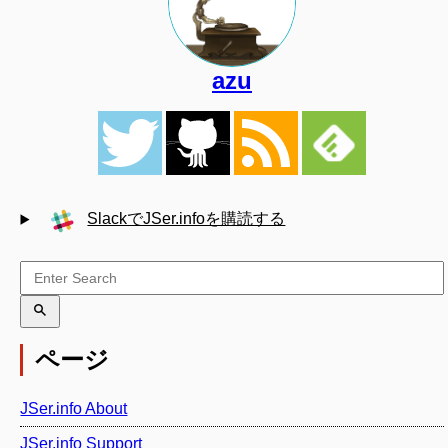
azu
SlackでJSer.infoを購読する
ページ
JSer.info About
JSer.info Support