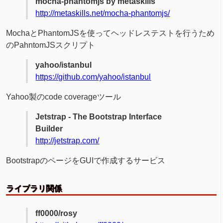
mocha-phantomjs by metaskills
http://metaskills.net/mocha-phantomjs/
MochaとPhantomJSを使ってヘッドレステストを行うため
のPahntomJSスクリプト
yahoo/istanbul
https://github.com/yahoo/istanbul
Yahoo製のcode coverageツール
Jetstrap - The Bootstrap Interface
Builder
http://jetstrap.com/
BootstrapのページをGUIで作成するサービス
ライブラリ関係
ff0000/rosy