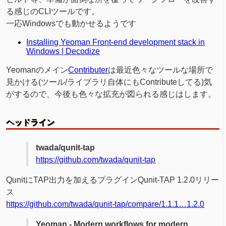
る感じのCLIツールです。
一応Windowsでも動かせるようです
Installing Yeoman Front-end development stack in
Windows | Decodize
Yeomanのメイン
Contributer
は最近色々なツールな場所で
見かける(ツール/ライブラリ自体にもContributeしてる)気
がするので、今後も色々な拡充が図られる感じはします。
ヘッドライン
twada/qunit-tap
https://github.com/twada/qunit-tap
QunitにTAP出力を加えるプラグインQunit-TAP 1.2.0リリー
ス
https://github.com/twada/qunit-tap/compare/1.1.1…1.2.0
Yeoman - Modern workflows for modern