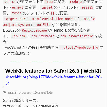
がデフォルトで
に変更、
のデフォル
strict
true
module
トが
に変更、
のデフォルトが
に変
esnext
target
es2025
更、
のデフォルトが
に変更。
types
[]
/
/
target: es5
--moduleResolution node10
--module
/
などを非推奨化。
amd|umd|system
--outFile
ES2025の
やTemporalの型定義を追
RegExp.escape
加、
に
と
を統
lib.dom
dom.iterable
dom.asynciterable
合。
TypeScript 7への移行を補助する
フ
--stableTypeOrdering
ラグの追加など。
WebKit features for Safari 26.3 | WebKit
webkit.org/blog/17798/webkit-features-for-safari-26-
3/
safari
browser
ReleaseNote
Safari 26.3リリース。
zstdのサポート、Navigation API