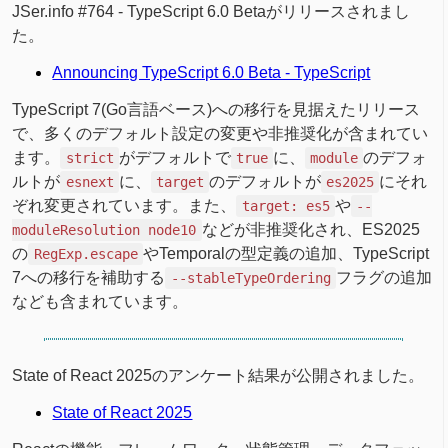
JSer.info #764 - TypeScript 6.0 Betaがリリースされまし
た。
Announcing TypeScript 6.0 Beta - TypeScript
TypeScript 7(Go言語ベース)への移行を見据えたリリース
で、多くのデフォルト設定の変更や非推奨化が含まれてい
ます。
がデフォルトで
に、
のデフォ
strict
true
module
ルトが
に、
のデフォルトが
にそれ
esnext
target
es2025
ぞれ変更されています。また、
や
target: es5
--
などが非推奨化され、ES2025
moduleResolution node10
の
やTemporalの型定義の追加、TypeScript
RegExp.escape
7への移行を補助する
フラグの追加
--stableTypeOrdering
なども含まれています。
State of React 2025のアンケート結果が公開されました。
State of React 2025