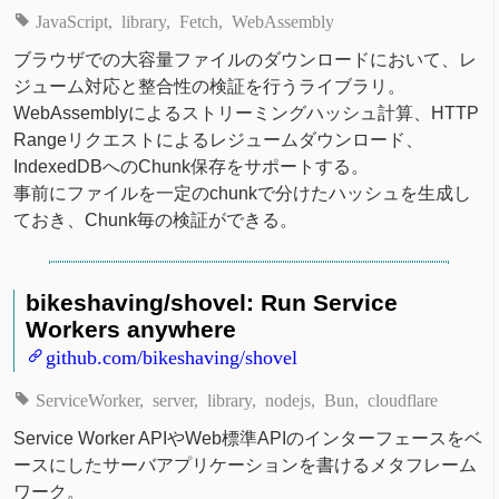
JavaScript
library
Fetch
WebAssembly
ブラウザでの大容量ファイルのダウンロードにおいて、レ
ジューム対応と整合性の検証を行うライブラリ。
WebAssemblyによるストリーミングハッシュ計算、HTTP
Rangeリクエストによるレジュームダウンロード、
IndexedDBへのChunk保存をサポートする。
事前にファイルを一定のchunkで分けたハッシュを生成し
ておき、Chunk毎の検証ができる。
bikeshaving/shovel: Run Service
Workers anywhere
github.com/bikeshaving/shovel
ServiceWorker
server
library
nodejs
Bun
cloudflare
Service Worker APIやWeb標準APIのインターフェースをベ
ースにしたサーバアプリケーションを書けるメタフレーム
ワーク。