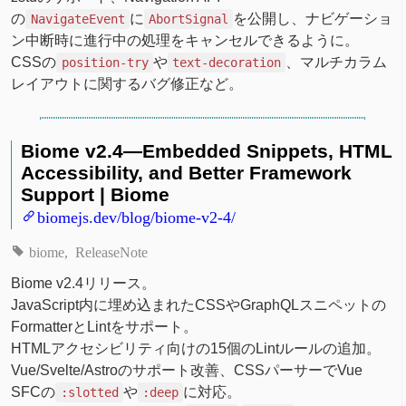
の
に
を公開し、ナビゲーショ
NavigateEvent
AbortSignal
ン中断時に進行中の処理をキャンセルできるように。
CSSの
や
、マルチカラム
position-try
text-decoration
レイアウトに関するバグ修正など。
Biome v2.4—Embedded Snippets, HTML
Accessibility, and Better Framework
Support | Biome
biomejs.dev/blog/biome-v2-4/
biome
ReleaseNote
Biome v2.4リリース。
JavaScript内に埋め込まれたCSSやGraphQLスニペットの
FormatterとLintをサポート。
HTMLアクセシビリティ向けの15個のLintルールの追加。
Vue/Svelte/Astroのサポート改善、CSSパーサーでVue
SFCの
や
に対応。
:slotted
:deep