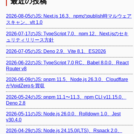
最近の投稿
2026-08-05のJS: Next.js 16.3、npmのpublish時マルウェア
スキャン、vlt 1.0
2026-07-17のJS: TypeScript 7.0、npm 12、Next.jsのセキ
ュリティリリース方針
2026-07-05のJS: Deno 2.9、Vite 8.1、ES2026
2026-06-22のJS: TypeScript 7.0 RC、Babel 8.0.0、React
Router v8
2026-06-09のJS: pnpm 11.5、Node.js 26.3.0、Cloudflare
がVoidZeroを買収
2026-05-24のJS: pnpm 11.1〜11.3、npm CLI v11.15.0、
Deno 2.8
2026-05-11のJS: Node.js 26.0.0、Rolldown 1.0、Jest
v30.4.0
2026-04-29のJS: Node.js 24.15.0(LTS)、Rspack 2.0、