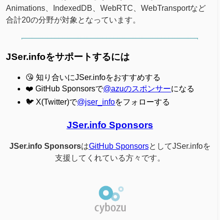
Animations、IndexedDB、WebRTC、WebTransportなど
合計20の分野が対象となっています。
JSer.infoをサポートするには
😘 知り合いにJSer.infoをおすすめする
❤️ GitHub Sponsorsで
@azuのスポンサー
になる
🐦 X(Twitter)で
@jser_info
をフォローする
JSer.info Sponsors
JSer.info Sponsors
は
GitHub Sponsors
としてJSer.infoを
支援してくれている方々です。