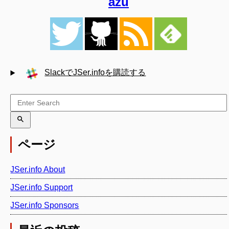
azu
SlackでJSer.infoを購読する
ページ
JSer.info About
JSer.info Support
JSer.info Sponsors