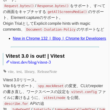
/
をサポート、すべて
Request.bytes()
Response.bytes()
の画面をキャプチャする
のサポー
getAllScreensMedia()
ト、Element captureのサポート。
Origin TrialとしてExplicit compile hints with magic
comments、
のサポートなど
Document-Isolation-Policy
New in Chrome 132 | Blog | Chrome for Developers
Vitest 3.0 is out! | Vitest
vitest.dev/blog/vitest-3
vite
test
library
ReleaseNote
Vitest 3.0リリース。
Vite 6をサポート、
の変更、CLIのrepoter
spy.mockReset
の書き直し、ワークスペースの設定を
ファ
vitest.config
イルに書けるように、
を公開。
vitest/node
APIの追
describe.for
加、
/
/
/
toBeOneOf
toSatisfy
toHaveBeenCalledAfter
toH