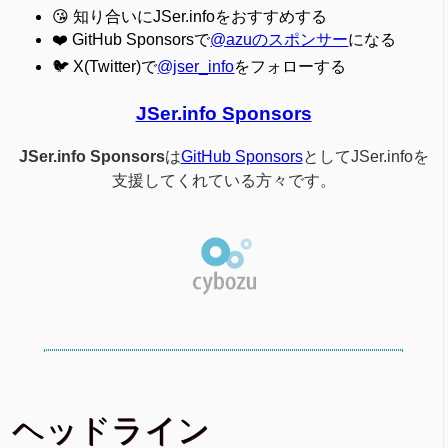
😘 知り合いにJSer.infoをおすすめする
❤️ GitHub Sponsorsで
@azuのスポンサー
になる
🐦 X(Twitter)で
@jser_info
をフォローする
JSer.info Sponsors
JSer.info Sponsors
は
GitHub Sponsors
としてJSer.infoを
支援してくれている方々です。
ヘッドライン