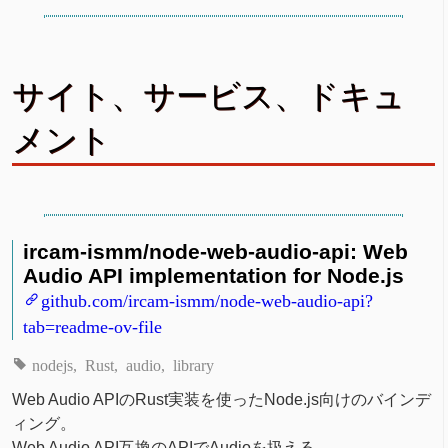
サイト、サービス、ドキュ
メント
ircam-ismm/node-web-audio-api: Web
Audio API implementation for Node.js
github.com/ircam-ismm/node-web-audio-api?
tab=readme-ov-file
nodejs
Rust
audio
library
Web Audio APIのRust実装を使ったNode.js向けのバインデ
ィング。
Web Audio API互換のAPIでAudioを扱える