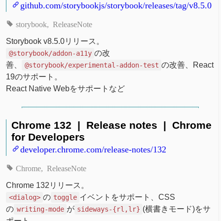
github.com/storybookjs/storybook/releases/tag/v8.5.0
storybook
ReleaseNote
Storybook v8.5.0リリース。
の改
@storybook/addon-a11y
善、
の改善、React
@storybook/experimental-addon-test
19のサポート。
React Native Webをサポートなど
Chrome 132 | Release notes | Chrome
for Developers
developer.chrome.com/release-notes/132
Chrome
ReleaseNote
Chrome 132リリース。
の
イベントをサポート、CSS
<dialog>
toggle
の
が
(横書きモード)をサ
writing-mode
sideways-{rl,lr}
ポート。