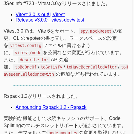
JSer.info #723 - Vitest 3.0がリリースされました。
Vitest 3.0 is out! | Vitest
Release v3.0.0 · vitest-dev/vitest
Vitest 3.0では、Vite 6をサポート、
の変
spy.mockReset
更、CLIのrepoterの書き直し、ワークスペースの設定
を
ファイルに書けるよう
vitest.config
に、
を公開などの変更が行われています。
vitest/node
また、
APIの追
describe.for
加、
/
/
/
toBeOneOf
toSatisfy
toHaveBeenCalledAfter
toH
の追加なども行われています。
aveBeenCalledOnceWith
Rspack 1.2がリリースされました。
Announcing Rspack 1.2 - Rspack
実験的な機能として永続キャッシュのサポート、Code
Splittingのマルチスレッドサポートが追加されています。
また、デフォルトで
の変更を監視しないよ
node_modules