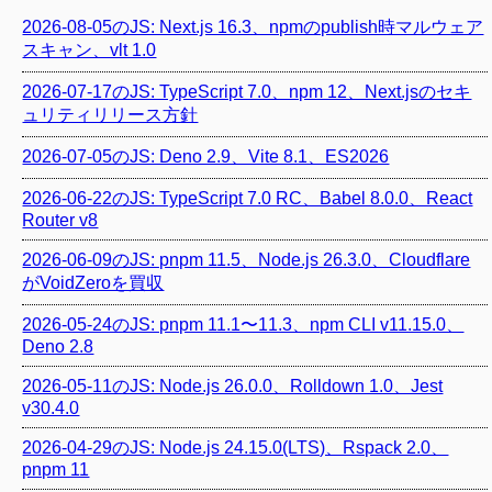
2026-08-05のJS: Next.js 16.3、npmのpublish時マルウェア
スキャン、vlt 1.0
2026-07-17のJS: TypeScript 7.0、npm 12、Next.jsのセキ
ュリティリリース方針
2026-07-05のJS: Deno 2.9、Vite 8.1、ES2026
2026-06-22のJS: TypeScript 7.0 RC、Babel 8.0.0、React
Router v8
2026-06-09のJS: pnpm 11.5、Node.js 26.3.0、Cloudflare
がVoidZeroを買収
2026-05-24のJS: pnpm 11.1〜11.3、npm CLI v11.15.0、
Deno 2.8
2026-05-11のJS: Node.js 26.0.0、Rolldown 1.0、Jest
v30.4.0
2026-04-29のJS: Node.js 24.15.0(LTS)、Rspack 2.0、
pnpm 11