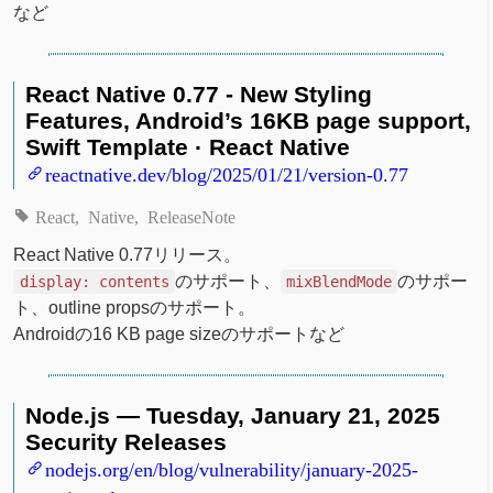
など
React Native 0.77 - New Styling
Features, Android’s 16KB page support,
Swift Template · React Native
reactnative.dev/blog/2025/01/21/version-0.77
React
Native
ReleaseNote
React Native 0.77リリース。
のサポート、
のサポー
display: contents
mixBlendMode
ト、outline propsのサポート。
Androidの16 KB page sizeのサポートなど
Node.js — Tuesday, January 21, 2025
Security Releases
nodejs.org/en/blog/vulnerability/january-2025-