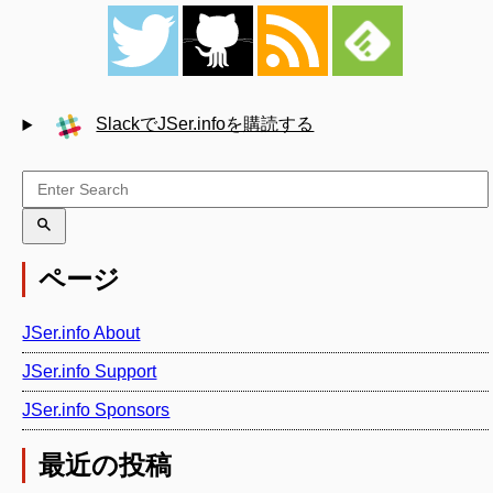
SlackでJSer.infoを購読する
ページ
JSer.info About
JSer.info Support
JSer.info Sponsors
最近の投稿