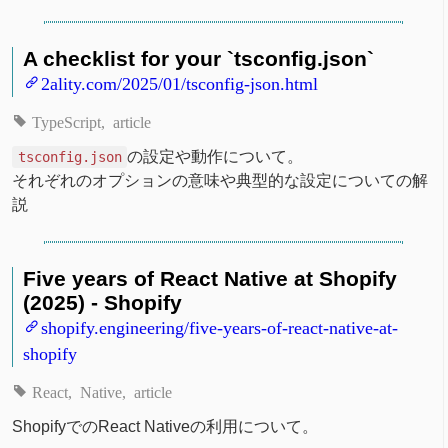
A checklist for your `tsconfig.json`
2ality.com/2025/01/tsconfig-json.html
TypeScript
article
の設定や動作について。
tsconfig.json
それぞれのオプションの意味や典型的な設定についての解
説
Five years of React Native at Shopify
(2025) - Shopify
shopify.engineering/five-years-of-react-native-at-
shopify
React
Native
article
ShopifyでのReact Nativeの利用について。