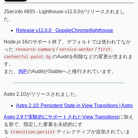
JSer.info #655 - Lighthouse v11.0.0がリリースされまし
た。
Release v11.0.0 · GoogleChrome/lighthouse
Node.js 16のサポート終了、デフォルトでは使われてなか
った
/
/
resource-summary
service-worker
first-
のAuditを削除などの変更が含まれま
contentful-paint-3g
す。
また、
INP
のAuditがStableへと移行されています。
Astro 2.10がリリースされました。
Astro 2.10: Persistent State in View Transitions | Astro
Astro 2.9で実験的にサポートされたView Transitions
に加え
る形で、指定した要素を永続的にす
る
ディレクティブが追加されていま
transition:persist