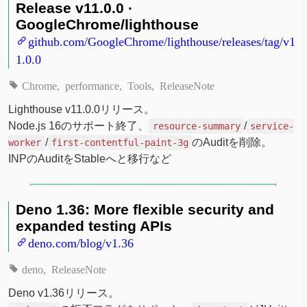
Release v11.0.0 ·
GoogleChrome/lighthouse
github.com/GoogleChrome/lighthouse/releases/tag/v1
1.0.0
Chrome
performance
Tools
ReleaseNote
Lighthouse v11.0.0リリース。
Node.js 16のサポート終了、
/
resource-summary
service-
/
のAuditを削除。
worker
first-contentful-paint-3g
INPのAuditをStableへと移行など
Deno 1.36: More flexible security and
expanded testing APIs
deno.com/blog/v1.36
deno
ReleaseNote
Deno v1.36リリース。