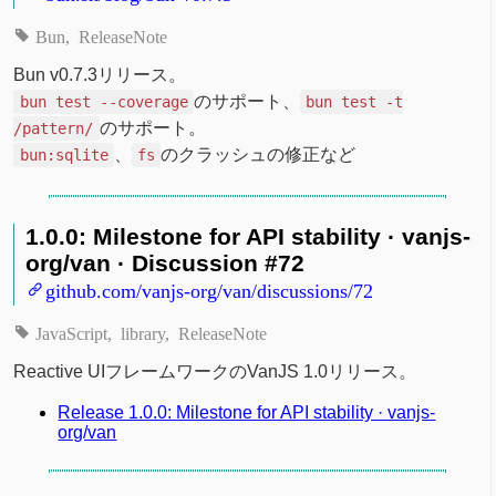
Bun
ReleaseNote
Bun v0.7.3リリース。
のサポート、
bun test --coverage
bun test -t
のサポート。
/pattern/
、
のクラッシュの修正など
bun:sqlite
fs
1.0.0: Milestone for API stability · vanjs-
org/van · Discussion #72
github.com/vanjs-org/van/discussions/72
JavaScript
library
ReleaseNote
Reactive UIフレームワークのVanJS 1.0リリース。
Release 1.0.0: Milestone for API stability · vanjs-
org/van