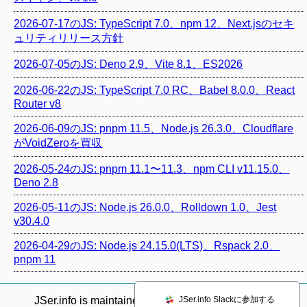
2026-07-17のJS: TypeScript 7.0、npm 12、Next.jsのセキ
ュリティリリース方針
2026-07-05のJS: Deno 2.9、Vite 8.1、ES2026
2026-06-22のJS: TypeScript 7.0 RC、Babel 8.0.0、React
Router v8
2026-06-09のJS: pnpm 11.5、Node.js 26.3.0、Cloudflare
がVoidZeroを買収
2026-05-24のJS: pnpm 11.1〜11.3、npm CLI v11.15.0、
Deno 2.8
2026-05-11のJS: Node.js 26.0.0、Rolldown 1.0、Jest
v30.4.0
2026-04-29のJS: Node.js 24.15.0(LTS)、Rspack 2.0、
pnpm 11
JSer.info Slackに参加する
JSer.info is maintained by @
azu_re
.