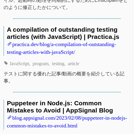
イル、起動時の処理を同期的にするためにEmscriptenをど
のように修正したかについて。
A compilation of outstanding testing
articles (with JavaScript) | Practica.js
practica.dev/blog/a-compilation-of-outstanding-
testing-articles-with-javaScript/
JavaScript
program
testing
article
テストに関する優れた記事/動画の概要を紹介している記
事。
Puppeteer in Node.js: Common
Mistakes to Avoid | AppSignal Blog
blog.appsignal.com/2023/02/08/puppeteer-in-nodejs-
common-mistakes-to-avoid.html