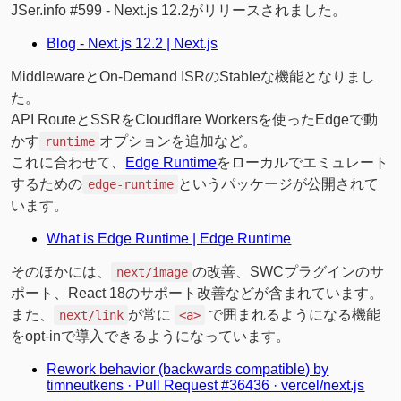
JSer.info #599 - Next.js 12.2がリリースされました。
Blog - Next.js 12.2 | Next.js
MiddlewareとOn-Demand ISRのStableな機能となりまし
た。
API RouteとSSRをCloudflare Workersを使ったEdgeで動
かす
オプションを追加など。
runtime
これに合わせて、
Edge Runtime
をローカルでエミュレート
するための
というパッケージが公開されて
edge-runtime
います。
What is Edge Runtime | Edge Runtime
そのほかには、
の改善、SWCプラグインのサ
next/image
ポート、React 18のサポート改善などが含まれています。
また、
が常に
で囲まれるようになる機能
next/link
<a>
をopt-inで導入できるようになっています。
Rework
behavior (backwards compatible) by
timneutkens · Pull Request #36436 · vercel/next.js