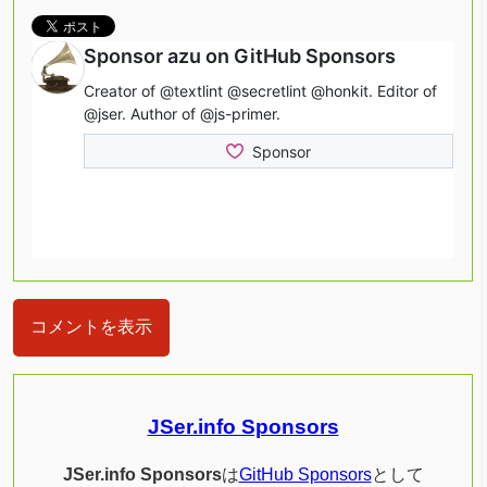
コメントを表示
JSer.info Sponsors
JSer.info Sponsors
は
GitHub Sponsors
として