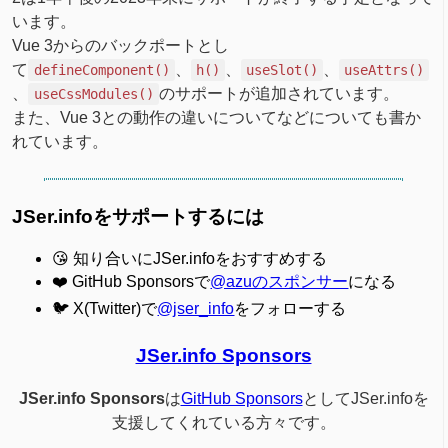
います。
Vue 3からのバックポートとし
て
、
、
、
defineComponent()
h()
useSlot()
useAttrs()
、
のサポートが追加されています。
useCssModules()
また、Vue 3との動作の違いについてなどについても書か
れています。
JSer.infoをサポートするには
😘 知り合いにJSer.infoをおすすめする
❤️ GitHub Sponsorsで
@azuのスポンサー
になる
🐦 X(Twitter)で
@jser_info
をフォローする
JSer.info Sponsors
JSer.info Sponsors
は
GitHub Sponsors
としてJSer.infoを
支援してくれている方々です。