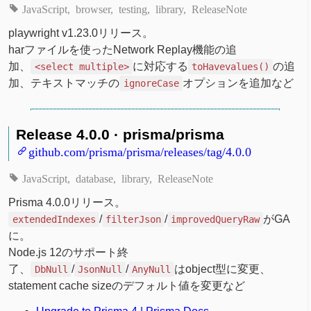
JavaScript
browser
testing
library
ReleaseNote
playwright v1.23.0リリース。
harファイルを使ったNetwork Replay機能の追
加、
に対応する
の追
<select multiple>
toHavevalues()
加、テキストマッチの
オプションを追加など
ignoreCase
Release 4.0.0 · prisma/prisma
github.com/prisma/prisma/releases/tag/4.0.0
JavaScript
database
library
ReleaseNote
Prisma 4.0.0リリース。
/
/
がGA
extendedIndexes
filterJson
improvedQueryRaw
に。
Node.js 12のサポート終
了、
/
/
はobject型に変更、
DbNull
JsonNull
AnyNull
statement cache sizeのデフォルト値を変更など