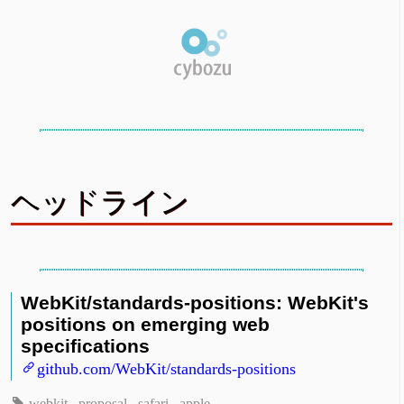
ヘッドライン
WebKit/standards-positions: WebKit's
positions on emerging web
specifications
github.com/WebKit/standards-positions
webkit
proposal
safari
apple