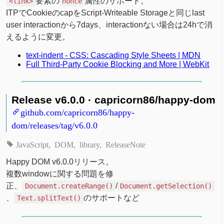
要素の
属性のサポート。
<link>
nonce
ITPでCookieのcapをScript-Writeable Storageと同じlast
user interactionから7days、interactionない場合は24hで消
えるように変更。
text-indent - CSS: Cascading Style Sheets | MDN
Full Third-Party Cookie Blocking and More | WebKit
Release v6.0.0 · capricorn86/happy-dom
github.com/capricorn86/happy-
dom/releases/tag/v6.0.0
JavaScript
DOM
library
ReleaseNote
Happy DOM v6.0.0リリース。
複数windowに関する問題を修
正、
/
Document.createRange()
Document.getSelection()
、
のサポートなど
Text.splitText()