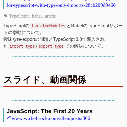
for-typescript-with-type-only-imports-28cb209d9460
TypeScript
babel
article
TypeScriptの
とBabelのTypeScriptサポー
isolatedModules
トの挙動について。
曖昧なre-exportの問題とTypeScript 3.8で導入され
た
/
での解決について。
import type
export type
スライド、動画関係
JavaScript: The First 20 Years
www.wirfs-brock.com/allen/posts/866