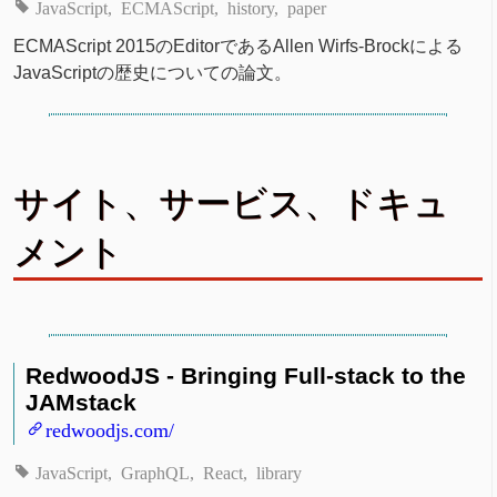
JavaScript
ECMAScript
history
paper
ECMAScript 2015のEditorであるAllen Wirfs-Brockによる
JavaScriptの歴史についての論文。
サイト、サービス、ドキュ
メント
RedwoodJS - Bringing Full-stack to the
JAMstack
redwoodjs.com/
JavaScript
GraphQL
React
library