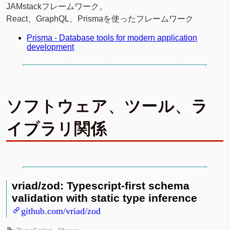
JAMstackフレームワーク。
React、GraphQL、Prismaを使ったフレームワーク
Prisma - Database tools for modern application
development
ソフトウェア、ツール、ラ
イブラリ関係
vriad/zod: Typescript-first schema
validation with static type inference
github.com/vriad/zod