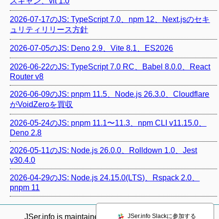
スキャン、vlt 1.0
2026-07-17のJS: TypeScript 7.0、npm 12、Next.jsのセキ
ュリティリリース方針
2026-07-05のJS: Deno 2.9、Vite 8.1、ES2026
2026-06-22のJS: TypeScript 7.0 RC、Babel 8.0.0、React
Router v8
2026-06-09のJS: pnpm 11.5、Node.js 26.3.0、Cloudflare
がVoidZeroを買収
2026-05-24のJS: pnpm 11.1〜11.3、npm CLI v11.15.0、
Deno 2.8
2026-05-11のJS: Node.js 26.0.0、Rolldown 1.0、Jest
v30.4.0
2026-04-29のJS: Node.js 24.15.0(LTS)、Rspack 2.0、
pnpm 11
JSer.info Slackに参加する
JSer.info is maintained by @
azu_re
.