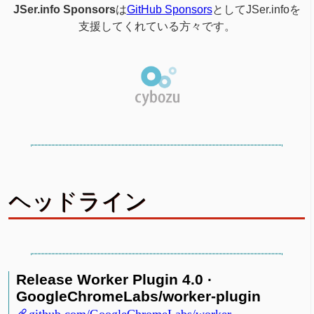
JSer.info Sponsors
は
GitHub Sponsors
としてJSer.infoを
支援してくれている方々です。
ヘッドライン
Release Worker Plugin 4.0 ·
GoogleChromeLabs/worker-plugin
github.com/GoogleChromeLabs/worker-