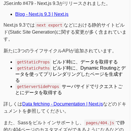
JSer.info #479 - Next.js 9.3がリリースされました。
Blog - Next.js 9.3 | Next.js
Next.js 9.3では
などにおける静的サイトビル
next export
ド(Static Site Generation)に関する変更が多く含まれていま
す。
新たに3つのライフサイクルAPIが追加されています。
ビルド時に、データを取得する
getStaticProps
ビルド時に、Dynamic Routingとデ
getStaticPaths
ータを使ってプリレンダリングしたページを生成す
る
サーバサイドでリクエストご
getServerSideProps
とにデータを取得する
詳しくは
Data fetching - Documentation | Next.js
などのドキ
ュメントを参照してください。
また、Sassをビルトインサポートし、
で静
pages/404.js
的な404ページのカスタマイズができるようになるなどの