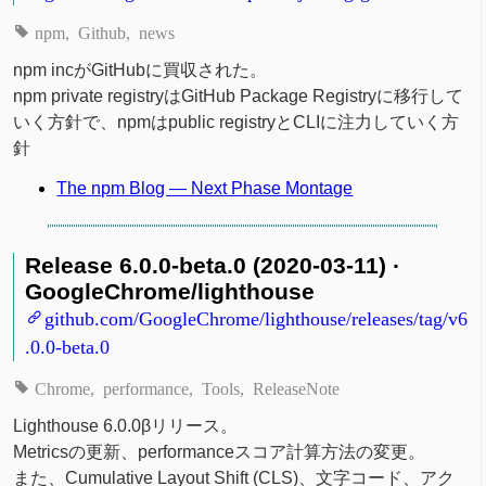
npm
Github
news
npm incがGitHubに買収された。
npm private registryはGitHub Package Registryに移行して
いく方針で、npmはpublic registryとCLIに注力していく方
針
The npm Blog — Next Phase Montage
Release 6.0.0-beta.0 (2020-03-11) ·
GoogleChrome/lighthouse
github.com/GoogleChrome/lighthouse/releases/tag/v6
.0.0-beta.0
Chrome
performance
Tools
ReleaseNote
Lighthouse 6.0.0βリリース。
Metricsの更新、performanceスコア計算方法の変更。
また、Cumulative Layout Shift (CLS)、文字コード、アク