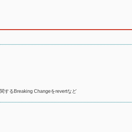
関するBreaking Changeをrevertなど