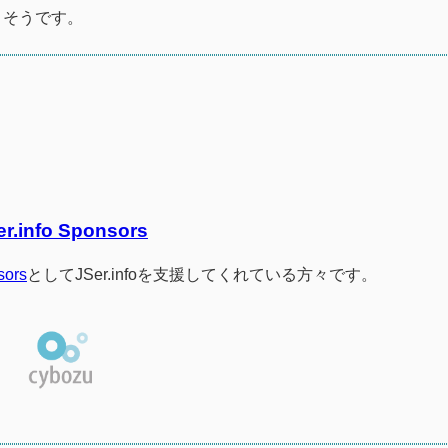
さそうです。
er.info Sponsors
sors
としてJSer.infoを支援してくれている方々です。