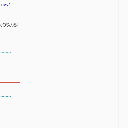
rney/
acOSの対