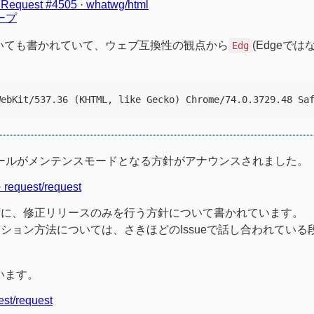
l Request #4505 · whatwg/html
ループ
tについても書かれていて、ウェブ互換性の観点から
(Edgeでは
Edg
ールがメンテンスモードとなる方針がアナウンスされました。
· request/request
ずに、修正リリースのみを行う方針について書かれています。
ョン方法については、さきほどのIssueで話し合われている
います。
uest/request