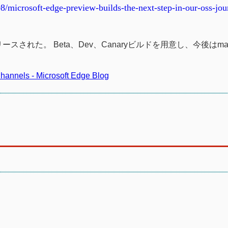
microsoft-edge-preview-builds-the-next-step-in-our-oss-jou
がリリースされた。 Beta、Dev、Canaryビルドを用意し、今後はm
Channels - Microsoft Edge Blog