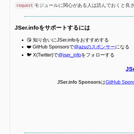
モジュールに関心がある人は読んでおくと良
request
JSer.infoをサポートするには
😘 知り合いにJSer.infoをおすすめする
❤️ GitHub Sponsorsで
@azuのスポンサー
になる
🐦 X(Twitter)で
@jser_info
をフォローする
JS
JSer.info Sponsors
は
GitHub Spon