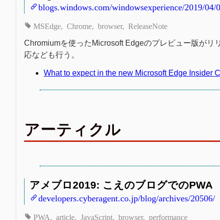
blogs.windows.com/windowsexperience/2019/04/08/
MSEdge
Chrome
browser
ReleaseNote
Chromiumを使ったMicrosoft Edgeのプレビュー版
応なども行う。
What to expect in the new Microsoft Edge Insider 
アーティクル
アメブロ2019: こえのブログでのPWA
developers.cyberagent.co.jp/blog/archives/20506/
PWA
article
JavaScript
browser
performance