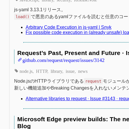
js-yaml 3.13.1リリース。
で悪意のあるyamlファイルを読むと任意のコ
load()
Arbitrary Code Execution in js-yaml | Snyk
Fix possible code execution in (already unsafe) lo
Request’s Past, Present and Future · 
github.com/request/request/issues/3142
node.js
HTTP
library
issue
news
Node.jsのHTTPライブラリである
モジュール
request
新しい機能追加やBreaking Changesを入れない
Alternative libraries to request · Issue #3143 · req
Microsoft Edge preview builds: The n
Blog