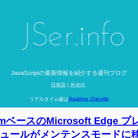
JavaScriptの最新情報を紹介する週刊ブログ
日本語
한국어
リアルタイム版は
Realtime JSer.info
iumベースのMicrosoft Edge 
`モジュールがメンテンスモードに