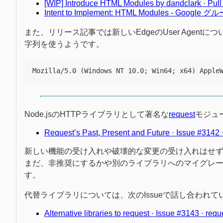
[WIP] Introduce HTML Modules by dandclark · Pul
Intent to Implement: HTML Modules - Google グ
また、リリース記事では新しいEdgeのUser Agen
字列を使うようです。
Node.jsのHTTPライブラリとして著名な
request
モジュ
Request’s Past, Present and Future · Issue #3142 
新しい機能の受け入れや破壊的な変更の受け入れはせ
まだ、非推奨にするかや別のライブラリへのマイグレーシ
す。
代替ライブラリについては、次のIssueで話し合われて
Alternative libraries to request · Issue #3143 · req