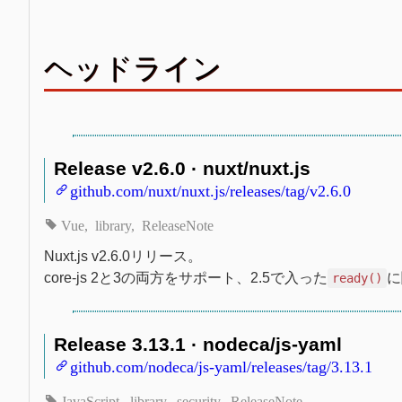
ヘッドライン
Release v2.6.0 · nuxt/nuxt.js
github.com/nuxt/nuxt.js/releases/tag/v2.6.0
Vue
library
ReleaseNote
Nuxt.js v2.6.0リリース。
core-js 2と3の両方をサポート、2.5で入った
に
ready()
Release 3.13.1 · nodeca/js-yaml
github.com/nodeca/js-yaml/releases/tag/3.13.1
JavaScript
library
security
ReleaseNote