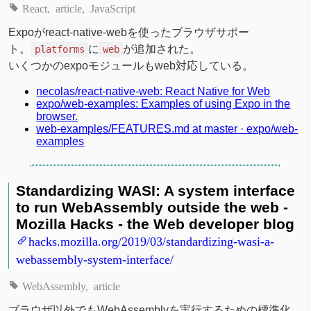
React
article
JavaScript
Expoがreact-native-webを使ったブラウザサポー
ト。
に
が追加された。
platforms
web
いくつかのexpoモジュールもweb対応している。
necolas/react-native-web: React Native for Web
expo/web-examples: Examples of using Expo in the
browser.
web-examples/FEATURES.md at master · expo/web-
examples
Standardizing WASI: A system interface
to run WebAssembly outside the web -
Mozilla Hacks - the Web developer blog
hacks.mozilla.org/2019/03/standardizing-wasi-a-
webassembly-system-interface/
WebAssembly
article
ブラウザ以外でもWebAssemblyを実行するための標準化