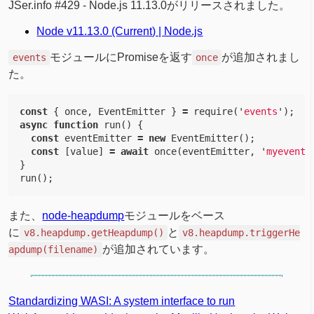
JSer.info #429 - Node.js 11.13.0がリリースされました。
Node v11.13.0 (Current) | Node.js
モジュールにPromiseを返す
が追加されまし
events
once
た。
const
{
once
,
EventEmitter
}
=
require
(
'
events
'
);
async
function
run
()
{
const
eventEmitter
=
new
EventEmitter
();
const
[
value
]
=
await
once
(
eventEmitter
,
'
myevent
'
}
run
();
また、
node-heapdump
モジュールをベース
に
と
v8.heapdump.getHeapdump()
v8.heapdump.triggerHe
が追加されています。
apdump(filename)
Standardizing WASI: A system interface to run