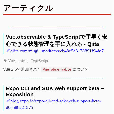
アーティクル
Vue.observable & TypeScriptで手早く安
心できる状態管理を手に入れる - Qiita
qiita.com/mugi_uno/items/cb48e5d3178891f94fa7
Vue
article
TypeScript
Vue 2.6で追加された
について
Vue.observable
Expo CLI and SDK web support beta –
Exposition
blog.expo.io/expo-cli-and-sdk-web-support-beta-
d0c588221375