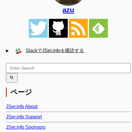
azu
SlackでJSer.infoを購読する
ページ
JSer.info About
JSer.info Support
JSer.info Sponsors