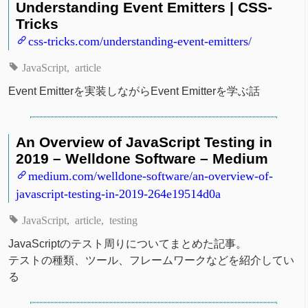
Understanding Event Emitters | CSS-
Tricks
css-tricks.com/understanding-event-emitters/
JavaScript
article
Event Emitterを実装しながらEvent Emitterを学ぶ話
An Overview of JavaScript Testing in
2019 – Welldone Software – Medium
medium.com/welldone-software/an-overview-of-
javascript-testing-in-2019-264e19514d0a
JavaScript
article
testing
JavaScriptのテスト周りについてまとめた記事。
テストの種類、ツール、フレームワークなどを紹介してい
る