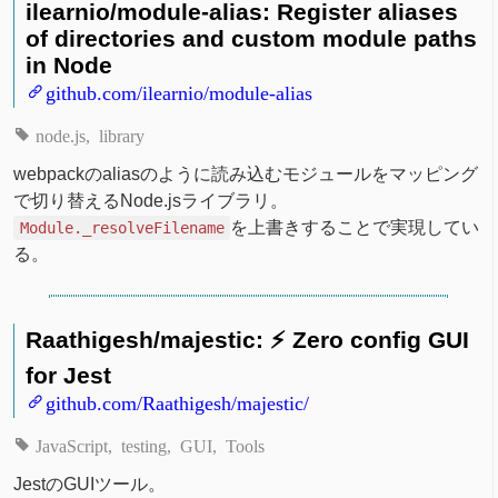
ilearnio/module-alias: Register aliases
of directories and custom module paths
in Node
github.com/ilearnio/module-alias
node.js
library
webpackのaliasのように読み込むモジュールをマッピング
で切り替えるNode.jsライブラリ。
を上書きすることで実現してい
Module._resolveFilename
る。
Raathigesh/majestic: ⚡ Zero config GUI
for Jest
github.com/Raathigesh/majestic/
JavaScript
testing
GUI
Tools
JestのGUIツール。