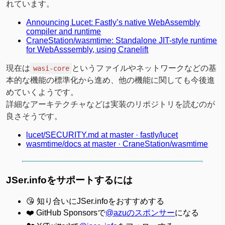
れています。
Announcing Lucet: Fastly’s native WebAssembly
compiler and runtime
CraneStation/wasmtime: Standalone JIT-style runtime
for WebAsssembly, using Cranelift
現在は
というファイルやネットワークなどの基
wasi-core
本的な機能の標準化から進め、他の機能に関しても今後進
めていくようです。
詳細なアーキテクチャなどは実装のリポジトリを読むのが
良さそうです。
lucet/SECURITY.md at master · fastly/lucet
wasmtime/docs at master · CraneStation/wasmtime
JSer.infoをサポートするには
😘 知り合いにJSer.infoをおすすめする
❤️ GitHub Sponsorsで
@azuのスポンサー
になる